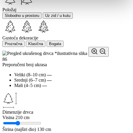
Položaj
Slobodno u prostoru
Uz zid / u kutu
Gustoća dekoracije
Prozračna
Klasična
Bogata
*ilustrativna slika
86
Preporučeni broj ukrasa
Veliki (8–10 cm)
—
Srednji (6–7 cm)
—
Mali (4–5 cm)
—
Dimenzije drvca
Visina
210 cm
Širina (najširi dio)
130 cm