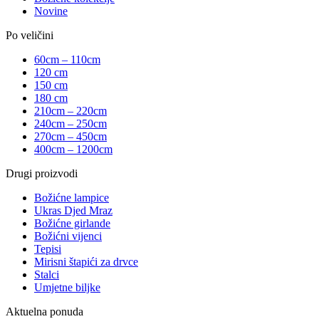
Novine
Po veličini
60cm – 110cm
120 cm
150 cm
180 cm
210cm – 220cm
240cm – 250cm
270cm – 450cm
400cm – 1200cm
Drugi proizvodi
Božićne lampice
Ukras Djed Mraz
Božićne girlande
Božićni vijenci
Tepisi
Mirisni štapići za drvce
Stalci
Umjetne biljke
Aktuelna ponuda