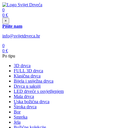
0
0
€
×
Pišite nam
info@svijetdrveca.hr
0
0
€
Po tipu
3D drvca
FULL 3D drvca
Klasična drvca
Bijela i sniježna drvca
Drvca u saksiji
LED drveće s osvjetljenjem
Mala drvca
Uska božićna drvca
Široka drvca
Bor
Smreka
Jela
Božićne kolekcije