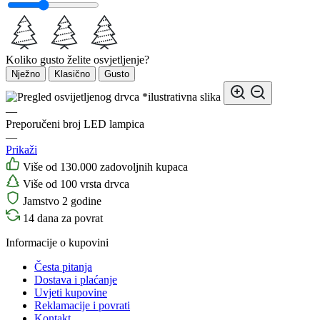
Koliko gusto želite osvjetljenje?
Nježno
Klasično
Gusto
*ilustrativna slika
—
Preporučeni broj LED lampica
—
Prikaži
Više od 130.000 zadovoljnih kupaca
Više od 100 vrsta drvca
Jamstvo 2 godine
14 dana za povrat
Informacije o kupovini
Česta pitanja
Dostava i plaćanje
Uvjeti kupovine
Reklamacije i povrati
Kontakt