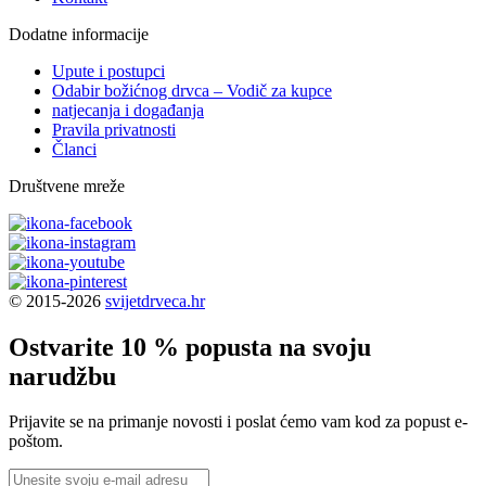
Dodatne informacije
Upute i postupci
Odabir božićnog drvca – Vodič za kupce
natjecanja i događanja
Pravila privatnosti
Članci
Društvene mreže
© 2015-2026
svijetdrveca.hr
Ostvarite 10 % popusta na svoju
narudžbu
Prijavite se na primanje novosti i poslat ćemo vam kod za popust e-
poštom.