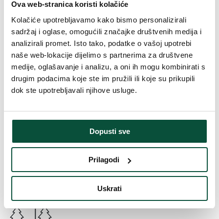
stola imaju duljinu od 55 do 60 cm i savršeno odgovaraju bilo kojoj
Ova web-stranica koristi kolačiće
vrsti stola.
Kolačiće upotrebljavamo kako bismo personalizirali
No products were found matching your selection.
sadržaj i oglase, omogućili značajke društvenih medija i
analizirali promet. Isto tako, podatke o vašoj upotrebi
Kalkulatori
naše web-lokacije dijelimo s partnerima za društvene
medije, oglašavanje i analizu, a oni ih mogu kombinirati s
Izračunajte koliko ukrasa ili lampica
drugim podacima koje ste im pružili ili koje su prikupili
trebate za svoje drvce.
dok ste upotrebljavali njihove usluge.
Dekoracija
Osvjetljenje
Dopusti sve
Dimenzije drvca
Prilagodi
Visina
210 cm
Širina (promjer pri dnu)
130 cm
Uskrati