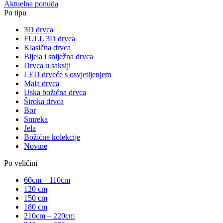
Aktuelna ponuda
Po tipu
3D drvca
FULL 3D drvca
Klasična drvca
Bijela i sniježna drvca
Drvca u saksiji
LED drveće s osvjetljenjem
Mala drvca
Uska božićna drvca
Široka drvca
Bor
Smreka
Jela
Božićne kolekcije
Novine
Po veličini
60cm – 110cm
120 cm
150 cm
180 cm
210cm – 220cm