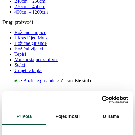
240cm – 250cm
270cm – 450cm
400cm – 1200cm
Drugi proizvodi
Božićne lampice
Ukras Djed Mraz
Božićne girlande
Božićni vijenci
Tepisi
Mirisni štapići za drvce
Stalci
Umjetne biljke
>
Božićne girlande
>
Za središte stola
Girlanda za središte stola
Lijepo dekoriran stol zajamčeno je dio božićne dekoracije.
Elegantna girlanda za središte stola, koju možete pronaći u našoj
Privola
Pojedinosti
O nama
ponudi, savršeno pristaje u njegovu sredinu. Možete odabrati
girlandu bez ukrasa koju sami dekorirate po vlastitom ukusu ili već
ukrašenu girlandu u različitim varijantama boja. Girlande za središte