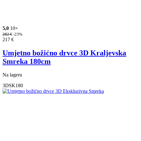
5,0
10×
282
€
-23%
217
€
Umjetno božićno drvce 3D Kraljevska
Smreka 180cm
Na lageru
3DSK180