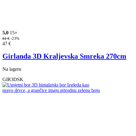
5,0
15×
61
€
-23%
47
€
Girlanda 3D Kraljevska Smreka 270cm
Na lageru
GIR3DSK