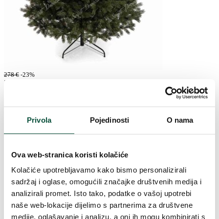
278
€
-23%
214
€
Umjetno božićno drvce 3D Himalajski
Bor 180cm
Privola
Pojedinosti
O nama
Na lageru
3DBH180
Ova web-stranica koristi kolačiće
Kolačiće upotrebljavamo kako bismo personalizirali
sadržaj i oglase, omogućili značajke društvenih medija i
analizirali promet. Isto tako, podatke o vašoj upotrebi
naše web-lokacije dijelimo s partnerima za društvene
medije, oglašavanje i analizu, a oni ih mogu kombinirati s