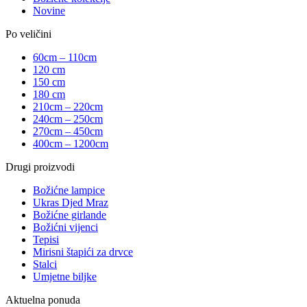
Novine
Po veličini
60cm – 110cm
120 cm
150 cm
180 cm
210cm – 220cm
240cm – 250cm
270cm – 450cm
400cm – 1200cm
Drugi proizvodi
Božićne lampice
Ukras Djed Mraz
Božićne girlande
Božićni vijenci
Tepisi
Mirisni štapići za drvce
Stalci
Umjetne biljke
Aktuelna ponuda