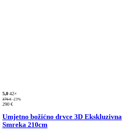
5,0
42×
376
€
-23%
290
€
Umjetno božićno drvce 3D Ekskluzivna
Smreka 210cm