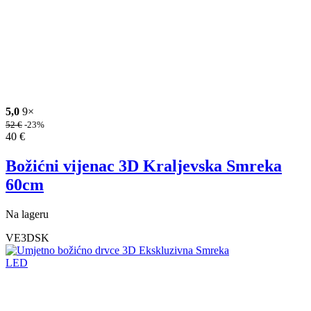
5,0
9×
52
€
-23%
40
€
Božićni vijenac 3D Kraljevska Smreka
60cm
Na lageru
VE3DSK