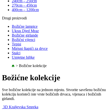
240cm – 250cm
270cm – 450cm
400cm – 1200cm
Drugi proizvodi
Božićne lampice
Ukras Djed Mraz
Božićne girlande
Božićni vijenci
Tepisi
Mirisni štapići za drvce
Stalci
Umjetne biljke
>
Božićne kolekcije
Božićne kolekcije
Sve božićne kolekcije na jednom mjestu. Stvorite savršenu božićnu
kolekciju koristeći iste vrste božićnih drvaca, vijenaca i božićnih
girlandi.
3D Kraljevska Smreka