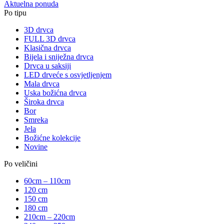
Aktuelna ponuda
Po tipu
3D drvca
FULL 3D drvca
Klasična drvca
Bijela i sniježna drvca
Drvca u saksiji
LED drveće s osvjetljenjem
Mala drvca
Uska božićna drvca
Široka drvca
Bor
Smreka
Jela
Božićne kolekcije
Novine
Po veličini
60cm – 110cm
120 cm
150 cm
180 cm
210cm – 220cm