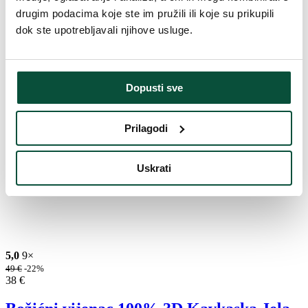
drugim podacima koje ste im pružili ili koje su prikupili
dok ste upotrebljavali njihove usluge.
Dopusti sve
Prilagodi
Uskrati
5,0
9×
49
€
-22%
38
€