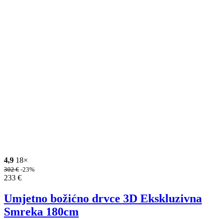
4,9
18×
302
€
-23%
233
€
Umjetno božićno drvce 3D Ekskluzivna
Smreka 180cm