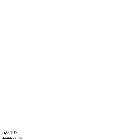
5,0
10×
148
€
-23%