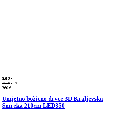
5,0
2×
467
€
-23%
360
€
Umjetno božićno drvce 3D Kraljevska
Smreka 210cm LED350