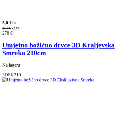
5,0
12×
361
€
-23%
278
€
Umjetno božićno drvce 3D Kraljevska
Smreka 210cm
Na lageru
3DSK210