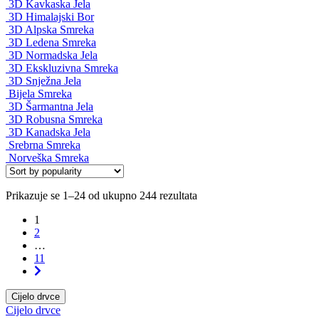
3D Kavkaska Jela
3D Himalajski Bor
3D Alpska Smreka
3D Ledena Smreka
3D Normadska Jela
3D Ekskluzivna Smreka
3D Snježna Jela
Bijela Smreka
3D Šarmantna Jela
3D Robusna Smreka
3D Kanadska Jela
Srebrna Smreka
Norveška Smreka
Prikazuje se 1–24 od ukupno 244 rezultata
1
2
…
11
Cijelo drvce
Cijelo drvce