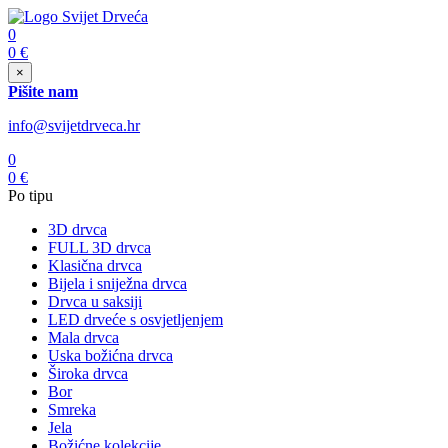
0
0
€
×
Pišite nam
info@svijetdrveca.hr
0
0
€
Po tipu
3D drvca
FULL 3D drvca
Klasična drvca
Bijela i sniježna drvca
Drvca u saksiji
LED drveće s osvjetljenjem
Mala drvca
Uska božićna drvca
Široka drvca
Bor
Smreka
Jela
Božićne kolekcije