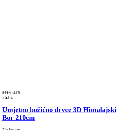
341
€
-23%
263
€
Umjetno božićno drvce 3D Himalajski
Bor 210cm
Na lageru