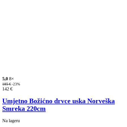
5,0
8×
185
€
-23%
142
€
Umjetno Božićno drvce uska Norveška
Smreka 220cm
Na lageru