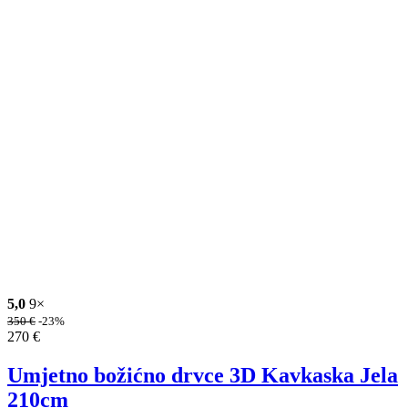
5,0
9×
350
€
-23%
270
€
Umjetno božićno drvce 3D Kavkaska Jela
210cm