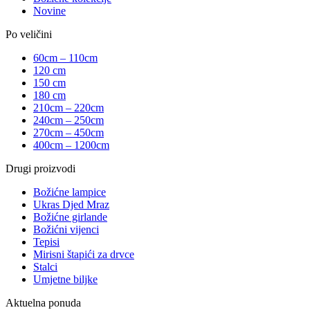
Novine
Po veličini
60cm – 110cm
120 cm
150 cm
180 cm
210cm – 220cm
240cm – 250cm
270cm – 450cm
400cm – 1200cm
Drugi proizvodi
Božićne lampice
Ukras Djed Mraz
Božićne girlande
Božićni vijenci
Tepisi
Mirisni štapići za drvce
Stalci
Umjetne biljke
Aktuelna ponuda