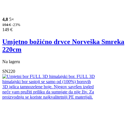
4,8
5×
194
€
-23%
149
€
Umjetno božićno drvce Norveška Smreka
220cm
Na lageru
SN220