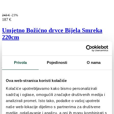
243
€
-23%
187
€
Umjetno Božićno drvce Bijela Smreka
220cm
Na lageru
SB220
Privola
Pojedinosti
O nama
Ova web-stranica koristi kolačiće
Kolačiće upotrebljavamo kako bismo personalizirali
sadržaj i oglase, omogućili značajke društvenih medija i
analizirali promet. Isto tako, podatke o vašoj upotrebi
naše web-lokacije dijelimo s partnerima za društvene
medije, oglašavanje i analizu, a oni ih mogu kombinirati s