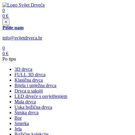
0
0
€
×
Pišite nam
info@svijetdrveca.hr
0
0
€
Po tipu
3D drvca
FULL 3D drvca
Klasična drvca
Bijela i sniježna drvca
Drvca u saksiji
LED drveće s osvjetljenjem
Mala drvca
Uska božićna drvca
Široka drvca
Bor
Smreka
Jela
Božićne kolekcije