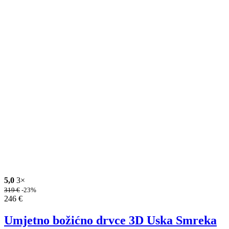
5,0
3×
319
€
-23%
246
€
Umjetno božićno drvce 3D Uska Smreka