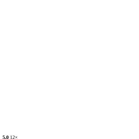
5,0
12×