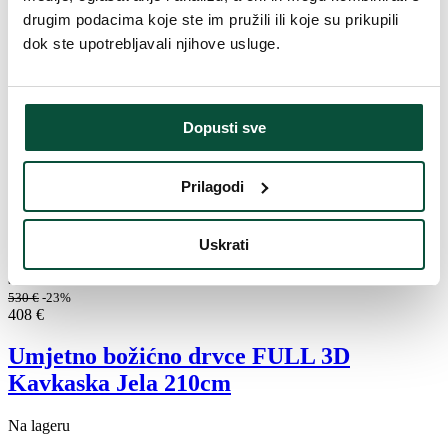
drugim podacima koje ste im pružili ili koje su prikupili
dok ste upotrebljavali njihove usluge.
Dopusti sve
Prilagodi
Uskrati
5,0
5×
530
€
-23%
408
€
Umjetno božićno drvce FULL 3D
Kavkaska Jela 210cm
Na lageru