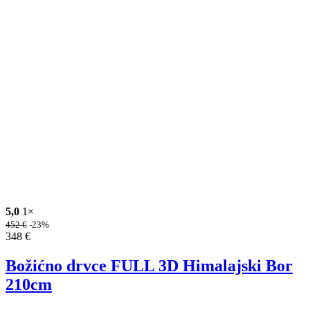
5,0
1×
452
€
-23%
348
€
Božićno drvce FULL 3D Himalajski Bor
210cm