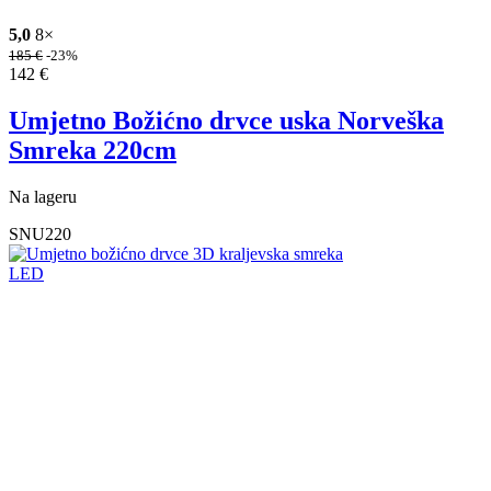
5,0
8×
185
€
-23%
142
€
Umjetno Božićno drvce uska Norveška
Smreka 220cm
Na lageru
SNU220