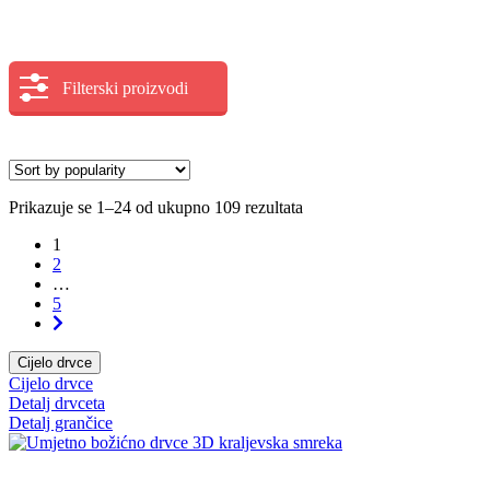
Filterski proizvodi
Prikazuje se 1–24 od ukupno 109 rezultata
1
2
…
5
Cijelo drvce
Cijelo drvce
Detalj drvceta
Detalj grančice