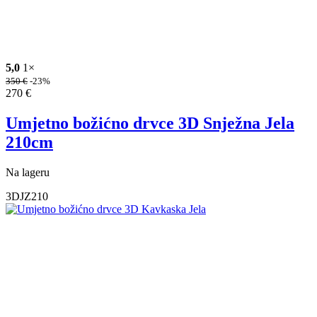
5,0
1×
350
€
-23%
270
€
Umjetno božićno drvce 3D Snježna Jela
210cm
Na lageru
3DJZ210