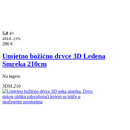
5,0
4×
371
€
-23%
286
€
Umjetno božićno drvce 3D Ledena
Smreka 210cm
Na lageru
3DSL210