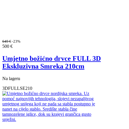
649
€
-23%
500
€
Umjetno božićno drvce FULL 3D
Ekskluzivna Smreka 210cm
Na lageru
3DFULLSE210