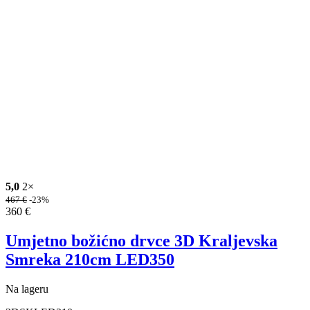
5,0
2×
467
€
-23%
360
€
Umjetno božićno drvce 3D Kraljevska
Smreka 210cm LED350
Na lageru