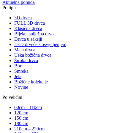
Aktuelna ponuda
Po tipu
3D drvca
FULL 3D drvca
Klasična drvca
Bijela i sniježna drvca
Drvca u saksiji
LED drveće s osvjetljenjem
Mala drvca
Uska božićna drvca
Široka drvca
Bor
Smreka
Jela
Božićne kolekcije
Novine
Po veličini
60cm – 110cm
120 cm
150 cm
180 cm
210cm – 220cm