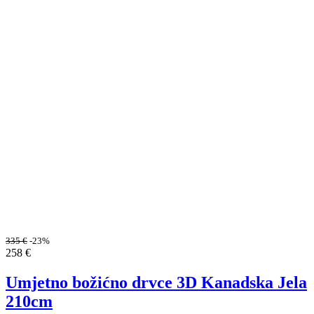
335
€
-23%
258
€
Umjetno božićno drvce 3D Kanadska Jela
210cm