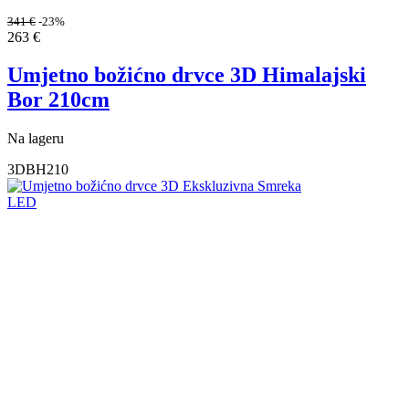
341
€
-23%
263
€
Umjetno božićno drvce 3D Himalajski
Bor 210cm
Na lageru
3DBH210