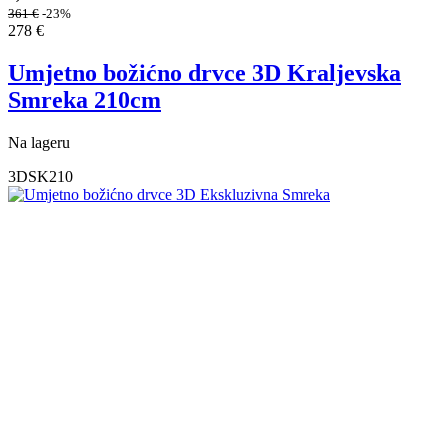
361
€
-23%
278
€
Umjetno božićno drvce 3D Kraljevska
Smreka 210cm
Na lageru
3DSK210