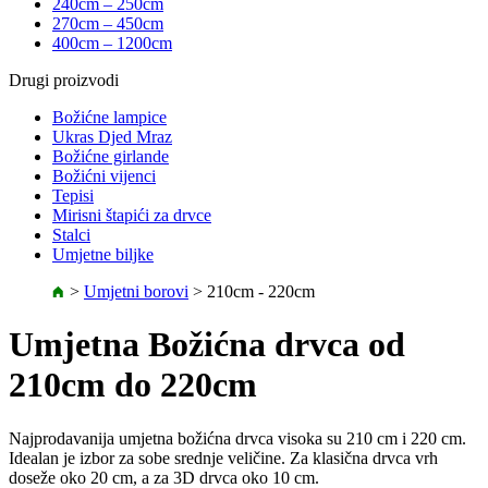
240cm – 250cm
270cm – 450cm
400cm – 1200cm
Drugi proizvodi
Božićne lampice
Ukras Djed Mraz
Božićne girlande
Božićni vijenci
Tepisi
Mirisni štapići za drvce
Stalci
Umjetne biljke
>
Umjetni borovi
>
210cm - 220cm
Umjetna Božićna drvca od
210cm do 220cm
Najprodavanija umjetna božićna drvca visoka su 210 cm i 220 cm.
Idealan je izbor za sobe srednje veličine. Za klasična drvca vrh
doseže oko 20 cm, a za 3D drvca oko 10 cm.