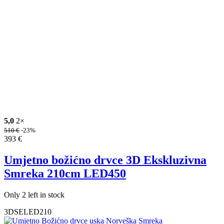
5,0
2×
510
€
-23%
393
€
Umjetno božićno drvce 3D Ekskluzivna
Smreka 210cm LED450
Only 2 left in stock
3DSELED210