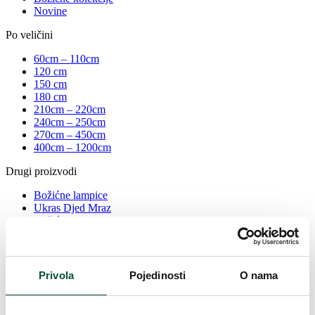
Novine
Po veličini
60cm – 110cm
120 cm
150 cm
180 cm
210cm – 220cm
240cm – 250cm
270cm – 450cm
400cm – 1200cm
Drugi proizvodi
Božićne lampice
Ukras Djed Mraz
Božićne girlande
Božićni vijenci
Tepisi
Mirisni štapići za drvce
Stalci
Privola
Pojedinosti
O nama
Umjetne biljke
>
Košarica