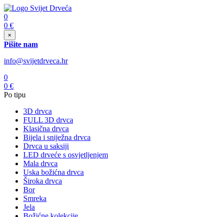
0
0
€
×
Pišite nam
info@svijetdrveca.hr
0
0
€
Po tipu
3D drvca
FULL 3D drvca
Klasična drvca
Bijela i sniježna drvca
Drvca u saksiji
LED drveće s osvjetljenjem
Mala drvca
Uska božićna drvca
Široka drvca
Bor
Smreka
Jela
Božićne kolekcije