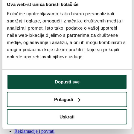
Ova web-stranica koristi kolačiće
Košarica
Kolačiće upotrebljavamo kako bismo personalizirali
sadržaj i oglase, omogućili značajke društvenih medija i
Your cart is currently empty.
analizirali promet. Isto tako, podatke o vašoj upotrebi
Return to shop
naše web-lokacije dijelimo s partnerima za društvene
medije, oglašavanje i analizu, a oni ih mogu kombinirati s
Više od 130.000 zadovoljnih kupaca
drugim podacima koje ste im pružili ili koje su prikupili
Više od 100 vrsta drvca
dok ste upotrebljavali njihove usluge.
Jamstvo 2 godine
14 dana za povrat
Više od 130.000 zadovoljnih kupaca
Više od 100 vrsta drvca
Dopusti sve
Jamstvo 2 godine
14 dana za povrat
Prilagodi
Informacije o kupovini
Česta pitanja
Uskrati
Dostava i plaćanje
Uvjeti kupovine
Reklamacije i povrati