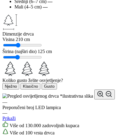
Srednji (6–7 cm)
—
Mali (4–5 cm)
—
Dimenzije drvca
Visina
210 cm
Širina (najširi dio)
125 cm
Koliko gusto želite osvjetljenje?
Nježno
Klasično
Gusto
*ilustrativna slika
—
Preporučeni broj LED lampica
—
Prikaži
Više od 130.000 zadovoljnih kupaca
Više od 100 vrsta drvca