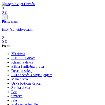
0
0
€
×
Pišite nam
info@svijetdrveca.hr
0
0
€
Po tipu
3D drvca
FULL 3D drvca
Klasična drvca
Bijela i sniježna drvca
Drvca u saksiji
LED drveće s osvjetljenjem
Mala drvca
Uska božićna drvca
Široka drvca
Bor
Smreka
Jela
Božićne kolekcije