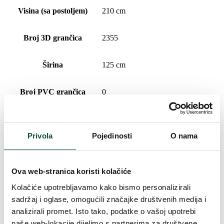
Visina (sa postoljem)
210 cm
Broj 3D grančica
2355
Širina
125 cm
Broj PVC grančica
0
Vrsta iglica
100% 3D
Privola
Pojedinosti
O nama
Postotni udio 3D/PVC
100/0
Ova web-stranica koristi kolačiće
Oblikovanje
Gusto
Kolačiće upotrebljavamo kako bismo personalizirali
sadržaj i oglase, omogućili značajke društvenih medija i
Vrsta rasklapanja
snap tree
analizirali promet. Isto tako, podatke o vašoj upotrebi
naše web-lokacije dijelimo s partnerima za društvene