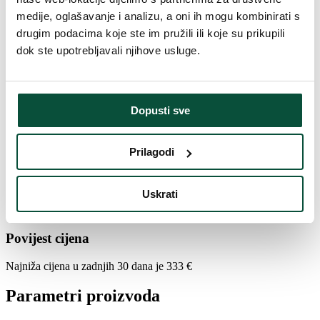
Duljina vrha
20cm
medije, oglašavanje i analizu, a oni ih mogu kombinirati s
drugim podacima koje ste im pružili ili koje su prikupili
Težina (brutto)
12
dok ste upotrebljavali njihove usluge.
Broj dijelova
3
Dopusti sve
Težina (brutto)
15,5
Prilagodi
Postolje (uključeno u paket)
Metalni
Uskrati
Paket 1
120x35x35
Povijest cijena
Najniža cijena u zadnjih 30 dana je
333
€
Parametri proizvoda