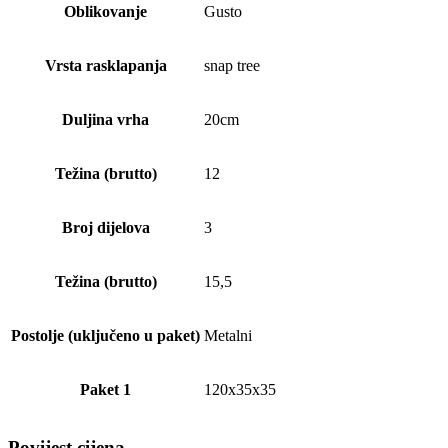
Oblikovanje
Gusto
Vrsta rasklapanja
snap tree
Duljina vrha
20cm
Težina (brutto)
12
Broj dijelova
3
Težina (brutto)
15,5
Postolje (uključeno u paket)
Metalni
Paket 1
120x35x35
Povijest cijena