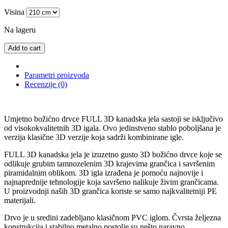
Visina
Na lageru
Add to cart
Parametri proizvoda
Recenzije (0)
Umjetno božićno drvce FULL 3D kanadska jela sastoji se isključivo
od visokokvalitetnih 3D igala. Ovo jedinstveno stablo poboljšana je
verzija klasične 3D verzije koja sadrži kombinirane igle.
FULL 3D kanadska jela je izuzetno gusto 3D božićno drvce koje se
odlikuje grubim tamnozelenim 3D krajevima grančica i savršenim
piramidalnim oblikom. 3D igla izrađena je pomoću najnovije i
najnaprednije tehnologije koja savršeno nalikuje živim grančicama.
U proizvodnji naših 3D grančica koriste se samo najkvalitetniji PE
materijali.
Drvo je u sredini zadebljano klasičnom PVC iglom. Čvrsta željezna
konstrukcija i stabilno metalno postolje su nešto naravno.