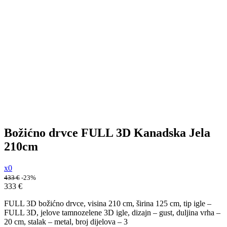
Božićno drvce FULL 3D Kanadska Jela
210cm
x0
433
€
-23%
333
€
FULL 3D božićno drvce, visina 210 cm, širina 125 cm, tip igle –
FULL 3D, jelove tamnozelene 3D igle, dizajn – gust, duljina vrha –
20 cm, stalak – metal, broj dijelova – 3