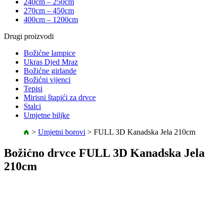
240cm – 250cm
270cm – 450cm
400cm – 1200cm
Drugi proizvodi
Božićne lampice
Ukras Djed Mraz
Božićne girlande
Božićni vijenci
Tepisi
Mirisni štapići za drvce
Stalci
Umjetne biljke
>
Umjetni borovi
>
FULL 3D Kanadska Jela 210cm
Božićno drvce FULL 3D Kanadska Jela
210cm