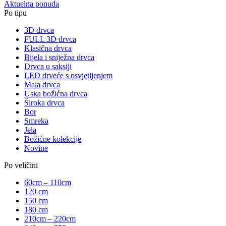
Aktuelna ponuda
Po tipu
3D drvca
FULL 3D drvca
Klasična drvca
Bijela i sniježna drvca
Drvca u saksiji
LED drveće s osvjetljenjem
Mala drvca
Uska božićna drvca
Široka drvca
Bor
Smreka
Jela
Božićne kolekcije
Novine
Po veličini
60cm – 110cm
120 cm
150 cm
180 cm
210cm – 220cm