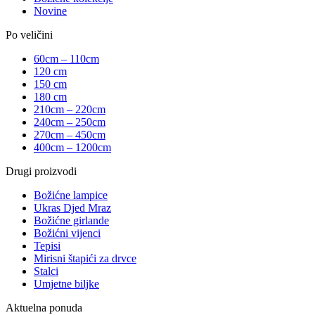
Novine
Po veličini
60cm – 110cm
120 cm
150 cm
180 cm
210cm – 220cm
240cm – 250cm
270cm – 450cm
400cm – 1200cm
Drugi proizvodi
Božićne lampice
Ukras Djed Mraz
Božićne girlande
Božićni vijenci
Tepisi
Mirisni štapići za drvce
Stalci
Umjetne biljke
Aktuelna ponuda