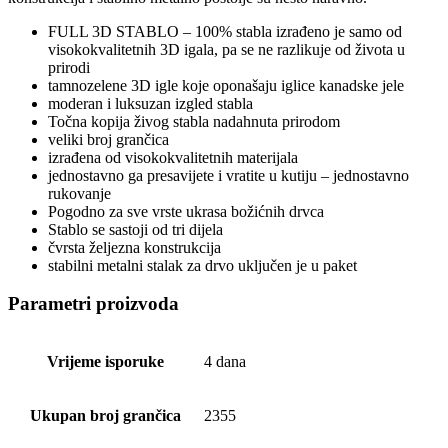
FULL 3D STABLO – 100% stabla izrađeno je samo od
visokokvalitetnih 3D igala, pa se ne razlikuje od života u
prirodi
tamnozelene 3D igle koje oponašaju iglice kanadske jele
moderan i luksuzan izgled stabla
Točna kopija živog stabla nadahnuta prirodom
veliki broj grančica
izrađena od visokokvalitetnih materijala
jednostavno ga presavijete i vratite u kutiju – jednostavno
rukovanje
Pogodno za sve vrste ukrasa božićnih drvca
Stablo se sastoji od tri dijela
čvrsta željezna konstrukcija
stabilni metalni stalak za drvo uključen je u paket
Parametri proizvoda
Vrijeme isporuke
4 dana
Ukupan broj grančica
2355