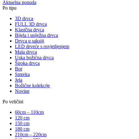
Aktuelna ponuda
Po tipu
3D drvca
FULL 3D drvca
Klasična drvca
Bijela i sniježna drvca
Drvca u saksiji
LED drveće s osvjetljenjem
Mala drvca
Uska božićna drvca
Široka drvca
Bor
Smreka
Jela
Božićne kolekcije
Novine
Po veličini
60cm – 110cm
120 cm
150 cm
180 cm
210cm – 220cm