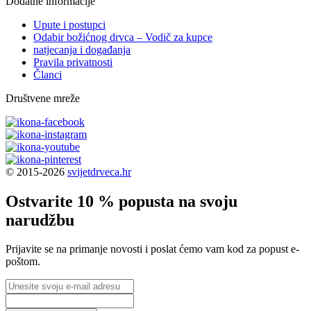
Dodatne informacije
Upute i postupci
Odabir božićnog drvca – Vodič za kupce
natjecanja i događanja
Pravila privatnosti
Članci
Društvene mreže
© 2015-2026
svijetdrveca.hr
Ostvarite 10 % popusta na svoju
narudžbu
Prijavite se na primanje novosti i poslat ćemo vam kod za popust e-
poštom.