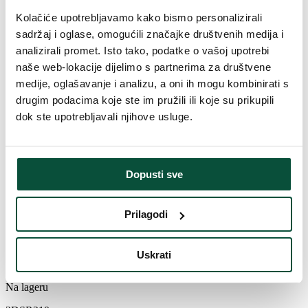
Kolačiće upotrebljavamo kako bismo personalizirali
sadržaj i oglase, omogućili značajke društvenih medija i
analizirali promet. Isto tako, podatke o vašoj upotrebi
naše web-lokacije dijelimo s partnerima za društvene
medije, oglašavanje i analizu, a oni ih mogu kombinirati s
drugim podacima koje ste im pružili ili koje su prikupili
dok ste upotrebljavali njihove usluge.
Dopusti sve
361
€
-23%
278
€
Prilagodi
Umjetno božićno drvce 3D Robusna
Uskrati
Smreka 210cm
Na lageru