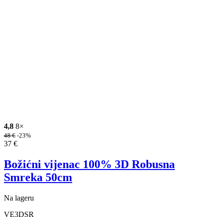
4,8
8×
48
€
-23%
37
€
Božićni vijenac 100% 3D Robusna
Smreka 50cm
Na lageru
VE3DSR