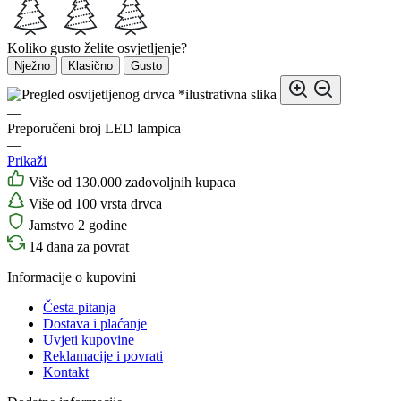
Koliko gusto želite osvjetljenje?
Nježno
Klasično
Gusto
*ilustrativna slika
—
Preporučeni broj LED lampica
—
Prikaži
Više od 130.000 zadovoljnih kupaca
Više od 100 vrsta drvca
Jamstvo 2 godine
14 dana za povrat
Informacije o kupovini
Česta pitanja
Dostava i plaćanje
Uvjeti kupovine
Reklamacije i povrati
Kontakt