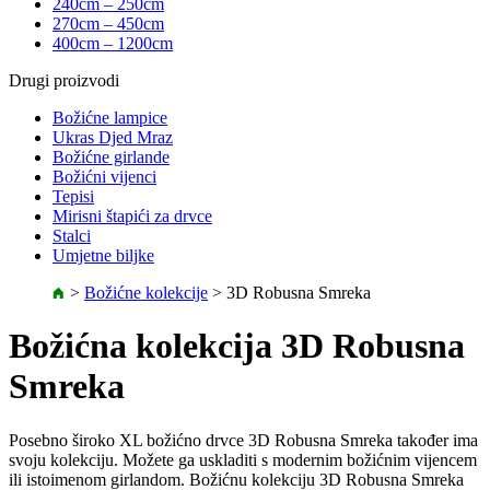
240cm – 250cm
270cm – 450cm
400cm – 1200cm
Drugi proizvodi
Božićne lampice
Ukras Djed Mraz
Božićne girlande
Božićni vijenci
Tepisi
Mirisni štapići za drvce
Stalci
Umjetne biljke
>
Božićne kolekcije
>
3D Robusna Smreka
Božićna kolekcija 3D Robusna
Smreka
Posebno široko XL božićno drvce 3D Robusna Smreka također ima
svoju kolekciju. Možete ga uskladiti s modernim božićnim vijencem
ili istoimenom girlandom. Božićnu kolekciju 3D Robusna Smreka