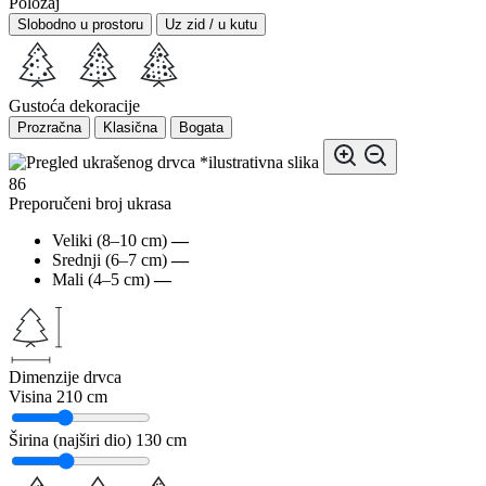
Položaj
Slobodno u prostoru
Uz zid / u kutu
Gustoća dekoracije
Prozračna
Klasična
Bogata
*ilustrativna slika
86
Preporučeni broj ukrasa
Veliki (8–10 cm)
—
Srednji (6–7 cm)
—
Mali (4–5 cm)
—
Dimenzije drvca
Visina
210 cm
Širina (najširi dio)
130 cm