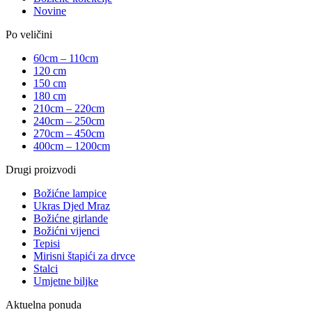
Novine
Po veličini
60cm – 110cm
120 cm
150 cm
180 cm
210cm – 220cm
240cm – 250cm
270cm – 450cm
400cm – 1200cm
Drugi proizvodi
Božićne lampice
Ukras Djed Mraz
Božićne girlande
Božićni vijenci
Tepisi
Mirisni štapići za drvce
Stalci
Umjetne biljke
Aktuelna ponuda