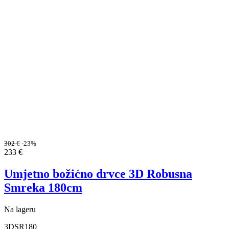
302
€
-23%
233
€
Umjetno božićno drvce 3D Robusna
Smreka 180cm
Na lageru
3DSR180