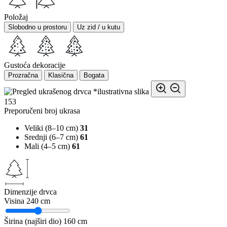
Položaj
Slobodno u prostoru
Uz zid / u kutu
Gustoća dekoracije
Prozračna
Klasična
Bogata
*ilustrativna slika
153
Preporučeni broj ukrasa
Veliki (8–10 cm)
31
Srednji (6–7 cm)
61
Mali (4–5 cm)
61
Dimenzije drvca
Visina
240 cm
Širina (najširi dio)
160 cm