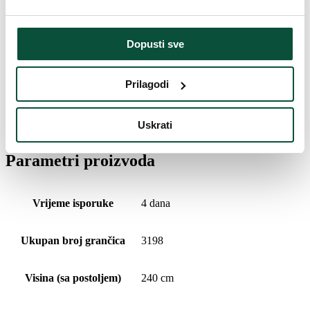
Postolje (uključeno u paket)
Metalni
Dopusti sve
Paket 1
140x40x35
Prilagodi
Povijest cijena
Uskrati
Najniža cijena u zadnjih 30 dana je
369
€
Parametri proizvoda
Vrijeme isporuke
4 dana
Ukupan broj grančica
3198
Visina (sa postoljem)
240 cm