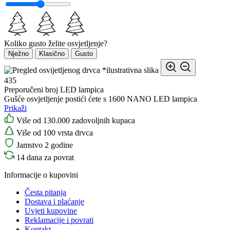
Koliko gusto želite osvjetljenje?
Nježno
Klasično
Gusto
*ilustrativna slika
435
Preporučeni broj LED lampica
Gušće osvjetljenje postići ćete s 1600 NANO LED lampica
Prikaži
Više od 130.000 zadovoljnih kupaca
Više od 100 vrsta drvca
Jamstvo 2 godine
14 dana za povrat
Informacije o kupovini
Česta pitanja
Dostava i plaćanje
Uvjeti kupovine
Reklamacije i povrati
Kontakt