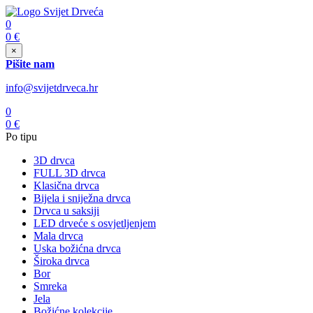
0
0
€
×
Pišite nam
info@svijetdrveca.hr
0
0
€
Po tipu
3D drvca
FULL 3D drvca
Klasična drvca
Bijela i sniježna drvca
Drvca u saksiji
LED drveće s osvjetljenjem
Mala drvca
Uska božićna drvca
Široka drvca
Bor
Smreka
Jela
Božićne kolekcije