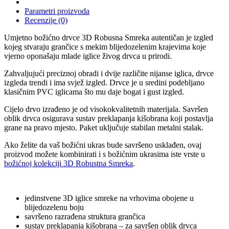
Parametri proizvoda
Recenzije (0)
Umjetno božićno drvce 3D Robusna Smreka autentičan je izgled
kojeg stvaraju grančice s mekim blijedozelenim krajevima koje
vjerno oponašaju mlade iglice živog drvca u prirodi.
Zahvaljujući preciznoj obradi i dvije različite nijanse iglica, drvce
izgleda trendi i ima svjež izgled. Drvce je u sredini podebljano
klasičnim PVC iglicama što mu daje bogat i gust izgled.
Cijelo drvo izrađeno je od visokokvalitetnih materijala. Savršen
oblik drvca osigurava sustav preklapanja kišobrana koji postavlja
grane na pravo mjesto. Paket uključuje stabilan metalni stalak.
Ako želite da vaš božićni ukras bude savršeno usklađen, ovaj
proizvod možete kombinirati i s božićnim ukrasima iste vrste u
božićnoj kolekciji 3D Robustna Smreka
.
jedinstvene 3D iglice smreke na vrhovima obojene u
blijedozelenu boju
savršeno razrađena struktura grančica
sustav preklapanja kišobrana – za savršen oblik drvca