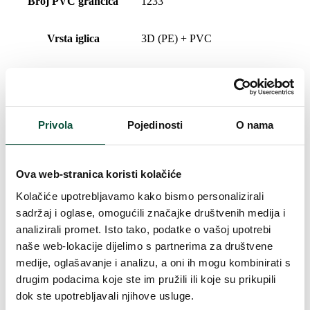
Broj PVC grančica
1233
Vrsta iglica
3D (PE) + PVC
Postotni udio 3D/PVC
61/39
Oblikovanje
Ekstra gusto
Privola
Pojedinosti
O nama
Vrsta rasklapanja
snap tree
Ova web-stranica koristi kolačiće
Duljina vrha
20cm
Kolačiće upotrebljavamo kako bismo personalizirali
sadržaj i oglase, omogućili značajke društvenih medija i
Težina (brutto)
20
analizirali promet. Isto tako, podatke o vašoj upotrebi
naše web-lokacije dijelimo s partnerima za društvene
medije, oglašavanje i analizu, a oni ih mogu kombinirati s
Broj dijelova
3
drugim podacima koje ste im pružili ili koje su prikupili
dok ste upotrebljavali njihove usluge.
Težina (brutto)
24