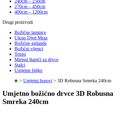
240cm – 250cm
270cm – 450cm
400cm – 1200cm
Drugi proizvodi
Božićne lampice
Ukras Djed Mraz
Božićne girlande
Božićni vijenci
Tepisi
Mirisni štapići za drvce
Stalci
Umjetne biljke
>
Umjetni borovi
>
3D Robusna Smreka 240cm
Umjetno božićno drvce 3D Robusna
Smreka 240cm