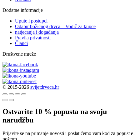
Dodatne informacije
Upute i postupci
Odabir božićnog drvca – Vodič za kupce
natjecanja i događanja
Pravila privatnosti
Članci
Društvene mreže
© 2015-2026
svijetdrveca.hr
Ostvarite 10 % popusta na svoju
narudžbu
Prijavite se na primanje novosti i poslat ćemo vam kod za popust e-
poštom.