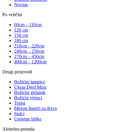
Novine
Po veličini
60cm – 110cm
120 cm
150 cm
180 cm
210cm – 220cm
240cm – 250cm
270cm – 450cm
400cm – 1200cm
Drugi proizvodi
Božićne lampice
Ukras Djed Mraz
Božićne girlande
Božićni vijenci
Tepisi
Mirisni štapići za drvce
Stalci
Umjetne biljke
Aktuelna ponuda