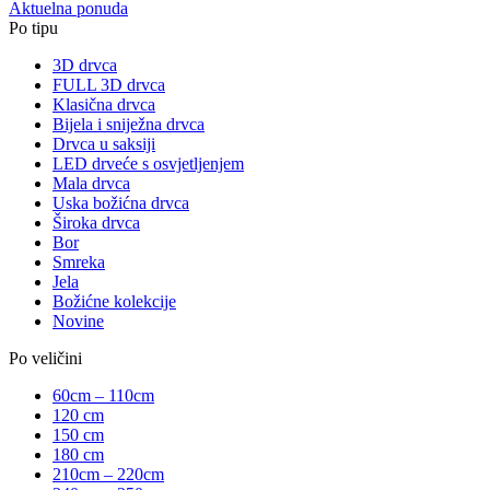
Aktuelna ponuda
Po tipu
3D drvca
FULL 3D drvca
Klasična drvca
Bijela i sniježna drvca
Drvca u saksiji
LED drveće s osvjetljenjem
Mala drvca
Uska božićna drvca
Široka drvca
Bor
Smreka
Jela
Božićne kolekcije
Novine
Po veličini
60cm – 110cm
120 cm
150 cm
180 cm
210cm – 220cm