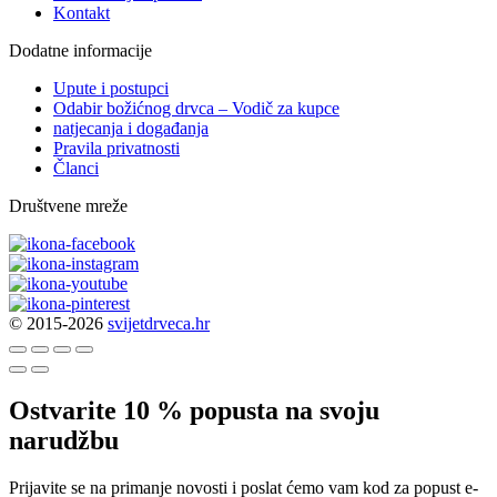
Kontakt
Dodatne informacije
Upute i postupci
Odabir božićnog drvca – Vodič za kupce
natjecanja i događanja
Pravila privatnosti
Članci
Društvene mreže
© 2015-2026
svijetdrveca.hr
Ostvarite 10 % popusta na svoju
narudžbu
Prijavite se na primanje novosti i poslat ćemo vam kod za popust e-