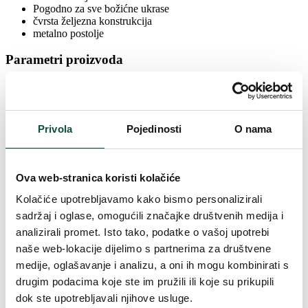
Pogodno za sve božićne ukrase
čvrsta željezna konstrukcija
metalno postolje
Parametri proizvoda
Vrijeme isporuke
4 dana
Privola
Pojedinosti
O nama
Visina (sa postoljem)
210 cm
Širina
132cm
Ova web-stranica koristi kolačiće
Kolačiće upotrebljavamo kako bismo personalizirali
Vrsta iglica
3D (PE) + PVC
sadržaj i oglase, omogućili značajke društvenih medija i
analizirali promet. Isto tako, podatke o vašoj upotrebi
Oblikovanje
Gusto
naše web-lokacije dijelimo s partnerima za društvene
medije, oglašavanje i analizu, a oni ih mogu kombinirati s
drugim podacima koje ste im pružili ili koje su prikupili
Duljina vrha
20cm
dok ste upotrebljavali njihove usluge.