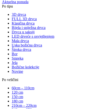
Aktuelna ponuda
Po tipu
3D drvca
FULL 3D drvca
Klasična drvca
Bijela i sniježna drvca
Drvca u saksiji
LED drveće s osvjetljenjem
Mala drvca
Uska božićna drvca
Široka drvca
Bor
Smreka
Jela
Božićne kolekcije
Novine
Po veličini
60cm – 110cm
120 cm
150 cm
180 cm
210cm – 220cm