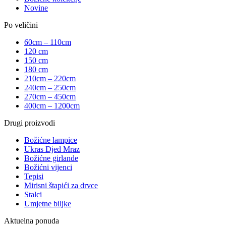
Novine
Po veličini
60cm – 110cm
120 cm
150 cm
180 cm
210cm – 220cm
240cm – 250cm
270cm – 450cm
400cm – 1200cm
Drugi proizvodi
Božićne lampice
Ukras Djed Mraz
Božićne girlande
Božićni vijenci
Tepisi
Mirisni štapići za drvce
Stalci
Umjetne biljke
Aktuelna ponuda