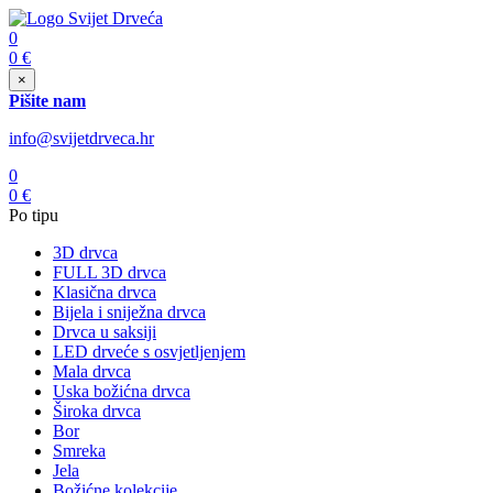
0
0
€
×
Pišite nam
info@svijetdrveca.hr
0
0
€
Po tipu
3D drvca
FULL 3D drvca
Klasična drvca
Bijela i sniježna drvca
Drvca u saksiji
LED drveće s osvjetljenjem
Mala drvca
Uska božićna drvca
Široka drvca
Bor
Smreka
Jela
Božićne kolekcije