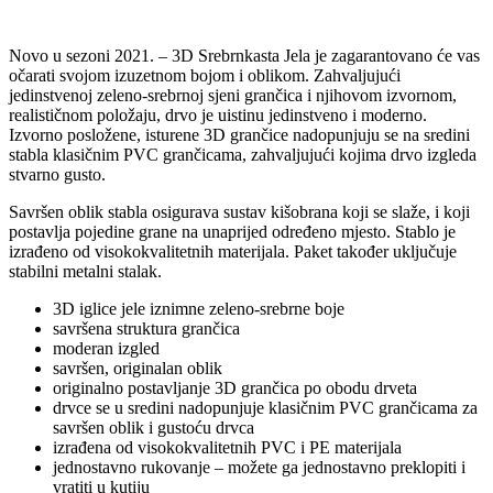
Novo u sezoni 2021. – 3D Srebrnkasta Jela je zagarantovano će vas
očarati svojom izuzetnom bojom i oblikom. Zahvaljujući
jedinstvenoj zeleno-srebrnoj sjeni grančica i njihovom izvornom,
realističnom položaju, drvo je uistinu jedinstveno i moderno.
Izvorno posložene, isturene 3D grančice nadopunjuju se na sredini
stabla klasičnim PVC grančicama, zahvaljujući kojima drvo izgleda
stvarno gusto.
Savršen oblik stabla osigurava sustav kišobrana koji se slaže, i koji
postavlja pojedine grane na unaprijed određeno mjesto. Stablo je
izrađeno od visokokvalitetnih materijala. Paket također uključuje
stabilni metalni stalak.
3D iglice jele iznimne zeleno-srebrne boje
savršena struktura grančica
moderan izgled
savršen, originalan oblik
originalno postavljanje 3D grančica po obodu drveta
drvce se u sredini nadopunjuje klasičnim PVC grančicama za
savršen oblik i gustoću drvca
izrađena od visokokvalitetnih PVC i PE materijala
jednostavno rukovanje – možete ga jednostavno preklopiti i
vratiti u kutiju