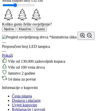
Širina (najširi dio)
132 cm
Koliko gusto želite osvjetljenje?
Nježno
Klasično
Gusto
*ilustrativna slika
—
Preporučeni broj LED lampica
—
Prikaži
Više od 130.000 zadovoljnih kupaca
Više od 100 vrsta drvca
Jamstvo 2 godine
14 dana za povrat
Informacije o kupovini
Česta pitanja
Dostava i plaćanje
Uvjeti kupovine
Reklamacije i povrati