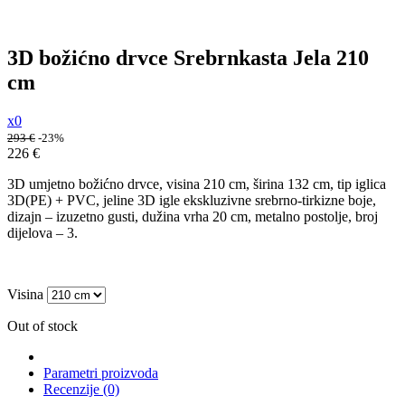
3D božićno drvce Srebrnkasta Jela 210
cm
x0
293
€
-23%
226
€
3D umjetno božićno drvce, visina 210 cm, širina 132 cm, tip iglica
3D(PE) + PVC, jeline 3D igle ekskluzivne srebrno-tirkizne boje,
dizajn – izuzetno gusti, dužina vrha 20 cm, metalno postolje, broj
dijelova – 3.
Visina
Out of stock
Parametri proizvoda
Recenzije (0)