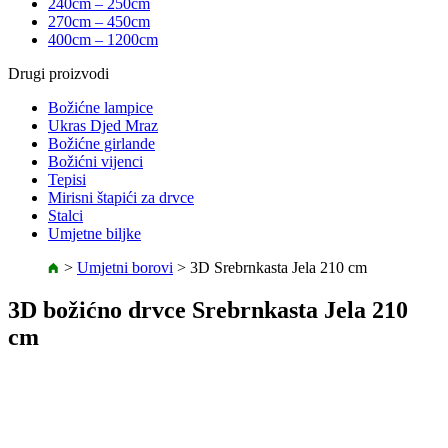
240cm – 250cm
270cm – 450cm
400cm – 1200cm
Drugi proizvodi
Božićne lampice
Ukras Djed Mraz
Božićne girlande
Božićni vijenci
Tepisi
Mirisni štapići za drvce
Stalci
Umjetne biljke
>
Umjetni borovi
>
3D Srebrnkasta Jela 210 cm
3D božićno drvce Srebrnkasta Jela 210
cm