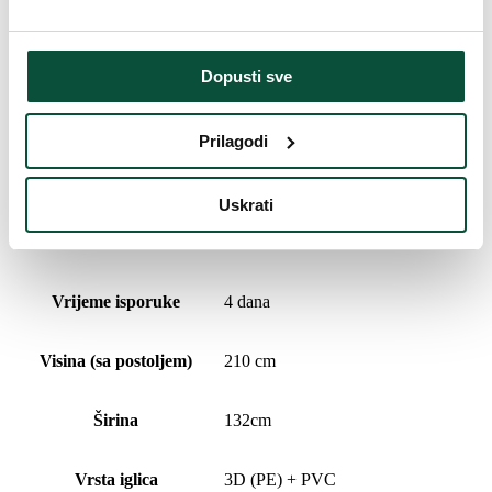
Broj dijelova
3
Dopusti sve
Postolje (uključeno u paket)
Metalni
Prilagodi
Povijest cijena
Najniža cijena u zadnjih 30 dana je
226
€
Uskrati
Parametri proizvoda
Vrijeme isporuke
4 dana
Visina (sa postoljem)
210 cm
Širina
132cm
Vrsta iglica
3D (PE) + PVC