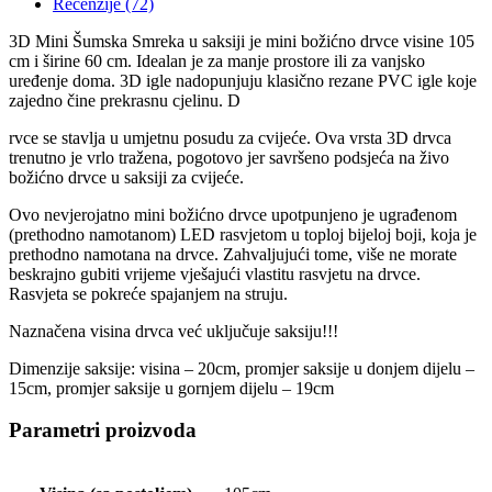
Recenzije (72)
3D Mini Šumska Smreka u saksiji je mini božićno drvce visine 105
cm i širine 60 cm. Idealan je za manje prostore ili za vanjsko
uređenje doma. 3D igle nadopunjuju klasično rezane PVC igle koje
zajedno čine prekrasnu cjelinu. D
rvce se stavlja u umjetnu posudu za cvijeće. Ova vrsta 3D drvca
trenutno je vrlo tražena, pogotovo jer savršeno podsjeća na živo
božićno drvce u saksiji za cvijeće.
Ovo nevjerojatno mini božićno drvce upotpunjeno je ugrađenom
(prethodno namotanom) LED rasvjetom u toploj bijeloj boji, koja je
prethodno namotana na drvce. Zahvaljujući tome, više ne morate
beskrajno gubiti vrijeme vješajući vlastitu rasvjetu na drvce.
Rasvjeta se pokreće spajanjem na struju.
Naznačena visina drvca već uključuje saksiju!!!
Dimenzije saksije: visina – 20cm, promjer saksije u donjem dijelu –
15cm, promjer saksije u gornjem dijelu – 19cm
Parametri proizvoda