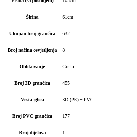
Visina (sa postoljem)
105cm
Širina
61cm
Ukupan broj grančica
632
Broj načina osvjetljenja
8
Oblikovanje
Gusto
Broj 3D grančica
455
Vrsta iglica
3D (PE) + PVC
Broj PVC grančica
177
Broj dijelova
1