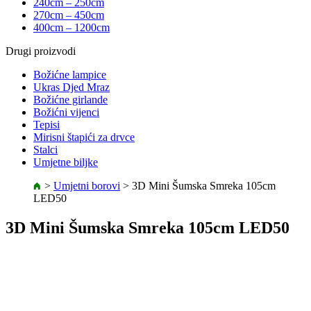
240cm – 250cm
270cm – 450cm
400cm – 1200cm
Drugi proizvodi
Božićne lampice
Ukras Djed Mraz
Božićne girlande
Božićni vijenci
Tepisi
Mirisni štapići za drvce
Stalci
Umjetne biljke
>
Umjetni borovi
>
3D Mini Šumska Smreka 105cm
LED50
3D Mini Šumska Smreka 105cm LED50