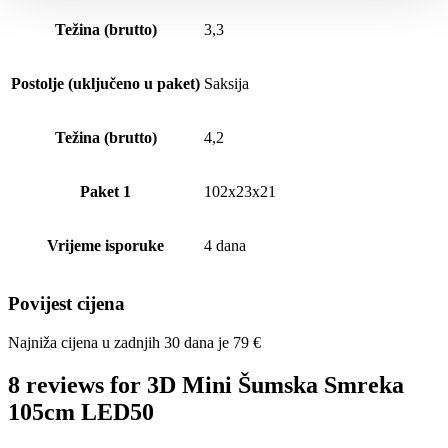
Težina (brutto)
3,3
Postolje (uključeno u paket)
Saksija
Težina (brutto)
4,2
Paket 1
102x23x21
Vrijeme isporuke
4 dana
Povijest cijena
Najniža cijena u zadnjih 30 dana je
79
€
8 reviews for
3D Mini Šumska Smreka
105cm LED50