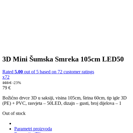
3D Mini Šumska Smreka 105cm LED50
Rated
5.00
out of 5 based on
72
customer ratings
x72
103
€
-23%
79
€
Božićno drvce 3D u saksiji, visina 105cm, širina 60cm, tip igle 3D
(PE) + PVC, rasvjeta – 50LED, dizajn – gusti, broj dijelova – 1
Out of stock
Parametri proizvoda