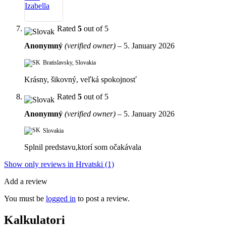
Rated
5
out of 5
Anonymný
(verified owner)
–
5. January 2026
Bratislavsky, Slovakia
Krásny, šikovný, veľká spokojnosť
Rated
5
out of 5
Anonymný
(verified owner)
–
5. January 2026
Slovakia
Splnil predstavu,ktorí som očakávala
Show only reviews in Hrvatski (1)
Add a review
You must be
logged in
to post a review.
Kalkulatori