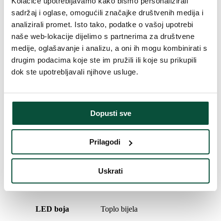
Kolačiće upotrebljavamo kako bismo personalizirali
sadržaj i oglase, omogućili značajke društvenih medija i
Broj 3D grančica
455
analizirali promet. Isto tako, podatke o vašoj upotrebi
naše web-lokacije dijelimo s partnerima za društvene
medije, oglašavanje i analizu, a oni ih mogu kombinirati s
Vrsta iglica
3D (PE) + PVC
drugim podacima koje ste im pružili ili koje su prikupili
dok ste upotrebljavali njihove usluge.
Broj PVC grančica
177
Broj dijelova
1
Dopusti sve
Postotni udio 3D/PVC
72/28
Prilagodi
Broj LED dioda
50
Uskrati
Vrsta rasklapanja
sustav rasklapanja
LED boja
Toplo bijela