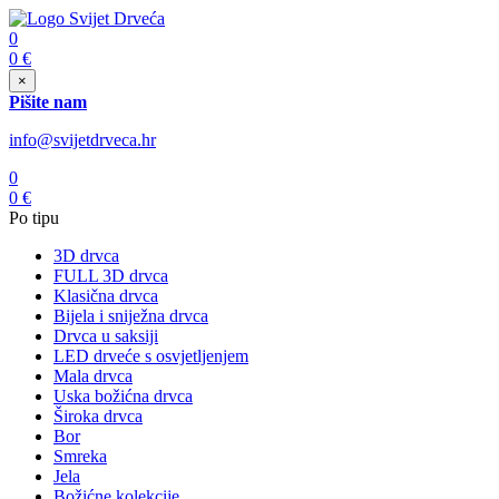
0
0
€
×
Pišite nam
info@svijetdrveca.hr
0
0
€
Po tipu
3D drvca
FULL 3D drvca
Klasična drvca
Bijela i sniježna drvca
Drvca u saksiji
LED drveće s osvjetljenjem
Mala drvca
Uska božićna drvca
Široka drvca
Bor
Smreka
Jela
Božićne kolekcije