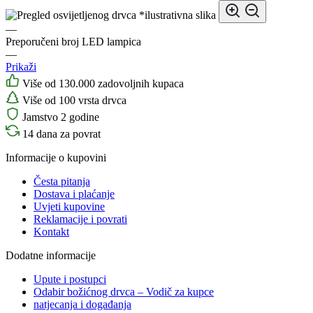
*ilustrativna slika
—
Preporučeni broj LED lampica
—
Prikaži
Više od 130.000 zadovoljnih kupaca
Više od 100 vrsta drvca
Jamstvo 2 godine
14 dana za povrat
Informacije o kupovini
Česta pitanja
Dostava i plaćanje
Uvjeti kupovine
Reklamacije i povrati
Kontakt
Dodatne informacije
Upute i postupci
Odabir božićnog drvca – Vodič za kupce
natjecanja i događanja