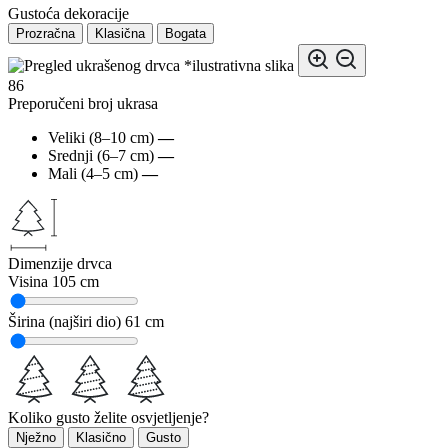
Gustoća dekoracije
Prozračna
Klasična
Bogata
*ilustrativna slika
86
Preporučeni broj ukrasa
Veliki (8–10 cm)
—
Srednji (6–7 cm)
—
Mali (4–5 cm)
—
Dimenzije drvca
Visina
105 cm
Širina (najširi dio)
61 cm
Koliko gusto želite osvjetljenje?
Nježno
Klasično
Gusto