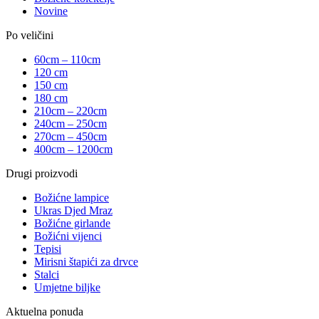
Novine
Po veličini
60cm – 110cm
120 cm
150 cm
180 cm
210cm – 220cm
240cm – 250cm
270cm – 450cm
400cm – 1200cm
Drugi proizvodi
Božićne lampice
Ukras Djed Mraz
Božićne girlande
Božićni vijenci
Tepisi
Mirisni štapići za drvce
Stalci
Umjetne biljke
Aktuelna ponuda