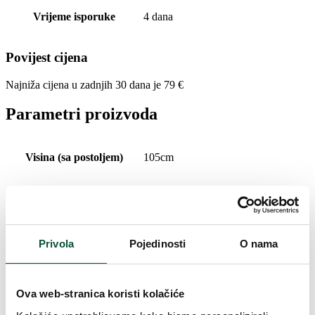
Vrijeme isporuke
4 dana
Povijest cijena
Najniža cijena u zadnjih 30 dana je
79
€
Parametri proizvoda
Visina (sa postoljem)
105cm
Širina
61cm
Ukupan broj grančica
632
Privola
Pojedinosti
O nama
Broj načina osvjetljenja
8
Ova web-stranica koristi kolačiće
Oblikovanje
Gusto