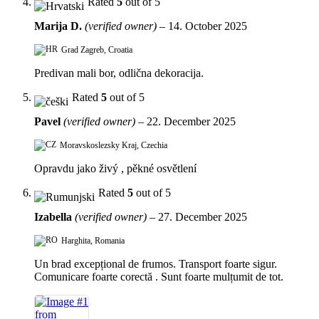
Rated
5
out of 5
Marija D.
(verified owner)
–
14. October 2025
Grad Zagreb, Croatia
Predivan mali bor, odlična dekoracija.
Rated
5
out of 5
Pavel
(verified owner)
–
22. December 2025
Moravskoslezsky Kraj, Czechia
Opravdu jako živý , pěkné osvětlení
Rated
5
out of 5
Izabella
(verified owner)
–
27. December 2025
Harghita, Romania
Un brad excepțional de frumos. Transport foarte sigur.
Comunicare foarte corectă . Sunt foarte mulțumit de tot.