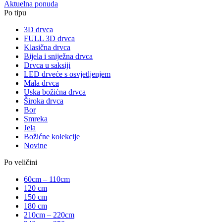
Aktuelna ponuda
Po tipu
3D drvca
FULL 3D drvca
Klasična drvca
Bijela i sniježna drvca
Drvca u saksiji
LED drveće s osvjetljenjem
Mala drvca
Uska božićna drvca
Široka drvca
Bor
Smreka
Jela
Božićne kolekcije
Novine
Po veličini
60cm – 110cm
120 cm
150 cm
180 cm
210cm – 220cm