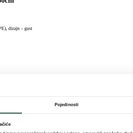
 50cm
PE), dizajn – gust
oji od samo savršeno razrađenih ledeno zelenih 3D iglica od smreke. Vi
ejama i ukusu.
a doseže promjer od 50 cm. Božićni vijenac prikladan je kao ukras za sto
Pojedinosti
d možete kombinirati i s božićnim ukrasima iste vrste u
božićnoj kolek
ačiće