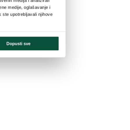
enih medija i analizirali
ene medije, oglašavanje i
k ste upotrebljavali njihove
Dopusti sve