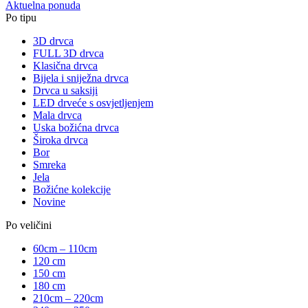
Aktuelna ponuda
Po tipu
3D drvca
FULL 3D drvca
Klasična drvca
Bijela i sniježna drvca
Drvca u saksiji
LED drveće s osvjetljenjem
Mala drvca
Uska božićna drvca
Široka drvca
Bor
Smreka
Jela
Božićne kolekcije
Novine
Po veličini
60cm – 110cm
120 cm
150 cm
180 cm
210cm – 220cm