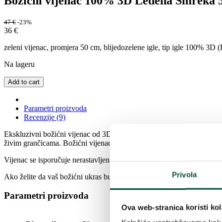
Božićni vijenac 100% 3D Ledena Smreka
47
€
-23%
36
€
zeleni vijenac, promjera 50 cm, blijedozelene igle, tip igle 100% 3D (
Na lageru
Add to cart
Parametri proizvoda
Recenzije (9)
Ekskluzivni božićni vijenac od 3D Ledene Smreke u potpunosti se sast
živim grančicama. Božićni vijenac možete ukrasiti prema vlastitim id
Vijenac se isporučuje nerastavljen. Nakon temeljitog rasporeda grančic
Privola
Ako želite da vaš božićni ukras bude savršeno usklađen, ovaj proizvo
Parametri proizvoda
Ova web-stranica koristi kol