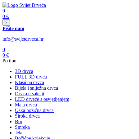
0
0
€
×
Pišite nam
info@svijetdrveca.hr
0
0
€
Po tipu
3D drvca
FULL 3D drvca
Klasična drvca
Bijela i sniježna drvca
Drvca u saksiji
LED drveće s osvjetljenjem
Mala drvca
Uska božićna drvca
Široka drvca
Bor
Smreka
Jela
Božićne kolekcije