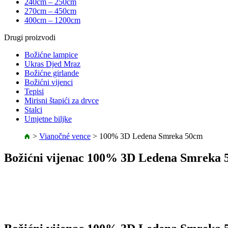
240cm – 250cm
270cm – 450cm
400cm – 1200cm
Drugi proizvodi
Božićne lampice
Ukras Djed Mraz
Božićne girlande
Božićni vijenci
Tepisi
Mirisni štapići za drvce
Stalci
Umjetne biljke
>
Vianočné vence
>
100% 3D Ledena Smreka 50cm
Božićni vijenac 100% 3D Ledena Smreka