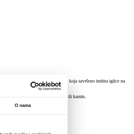
jenac se sastoji od 3D mekane igle koja savršeno imitira iglice na
l, vrata, a može uljepšati i vaš zid ili kamin.
O nama
ciji 3D Ledena Smreka
.