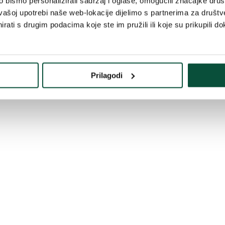
bismo personalizirali sadržaj i oglase, omogućili značajke društv
vašoj upotrebi naše web-lokacije dijelimo s partnerima za društv
rati s drugim podacima koje ste im pružili ili koje su prikupili do
Prilagodi