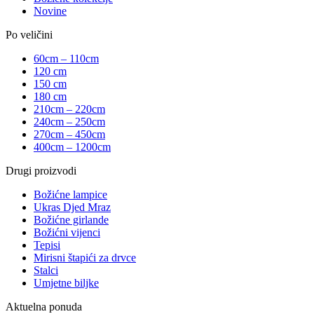
Novine
Po veličini
60cm – 110cm
120 cm
150 cm
180 cm
210cm – 220cm
240cm – 250cm
270cm – 450cm
400cm – 1200cm
Drugi proizvodi
Božićne lampice
Ukras Djed Mraz
Božićne girlande
Božićni vijenci
Tepisi
Mirisni štapići za drvce
Stalci
Umjetne biljke
Aktuelna ponuda