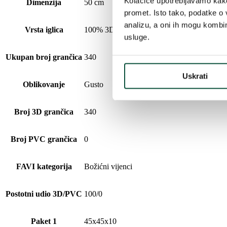
Kolačiće upotrebljavamo kako 
Dimenzija
50 cm
promet. Isto tako, podatke o 
analizu, a oni ih mogu kombini
Vrsta iglica
100% 3D
usluge.
Ukupan broj grančica
340
Uskrati
Oblikovanje
Gusto
Broj 3D grančica
340
Broj PVC grančica
0
FAVI kategorija
Božićni vijenci
Postotni udio 3D/PVC
100/0
Paket 1
45x45x10