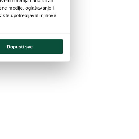
enih medija i analizirali
ene medije, oglašavanje i
iji 3D Šarmantna Jela
.
k ste upotrebljavali njihove
Dopusti sve