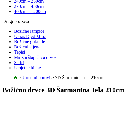
240cm – 250cm
270cm – 450cm
400cm – 1200cm
Drugi proizvodi
Božićne lampice
Ukras Djed Mraz
Božićne girlande
Božićni vijenci
Tepisi
Mirisni štapići za drvce
Stalci
Umjetne biljke
>
Umjetni borovi
>
3D Šarmantna Jela 210cm
Božićno drvce 3D Šarmantna Jela 210cm