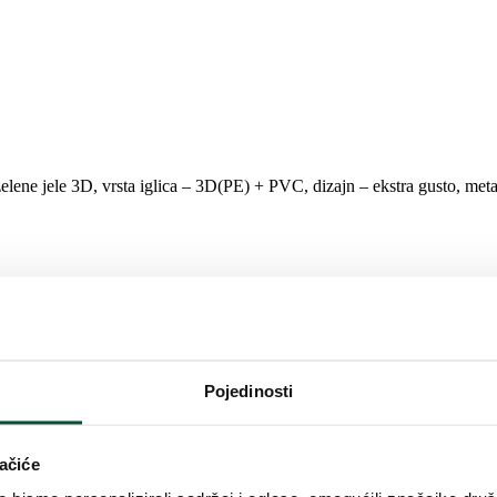
ene jele 3D, vrsta iglica – 3D(PE) + PVC, dizajn – ekstra gusto, metal
Pojedinosti
 ove smo godine odlučili donijeti klasičnu 3D verziju u standardnoj š
og drvca posebno su zanimljive zbog svog nekonvencionalnog oblika koj
ačiće
čemu ima gust i savršen izgled. Sustav preklapanja kišobrana jamči savr