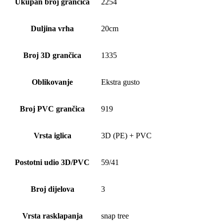
Ukupan broj grančica
2254
Duljina vrha
20cm
Broj 3D grančica
1335
Oblikovanje
Ekstra gusto
Broj PVC grančica
919
Vrsta iglica
3D (PE) + PVC
Postotni udio 3D/PVC
59/41
Broj dijelova
3
Vrsta rasklapanja
snap tree