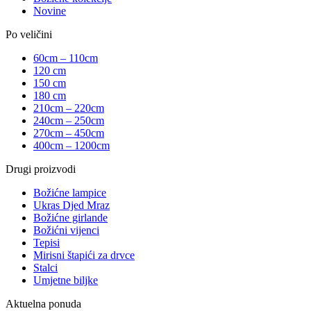
Novine
Po veličini
60cm – 110cm
120 cm
150 cm
180 cm
210cm – 220cm
240cm – 250cm
270cm – 450cm
400cm – 1200cm
Drugi proizvodi
Božićne lampice
Ukras Djed Mraz
Božićne girlande
Božićni vijenci
Tepisi
Mirisni štapići za drvce
Stalci
Umjetne biljke
Aktuelna ponuda