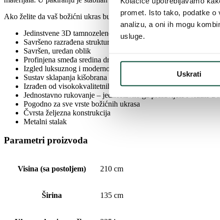
Kolačiće upotrebljavamo kako 
promet. Isto tako, podatke o 
Ako želite da vaš božićni ukras bude savršeno usklađen, ovaj proizvo
analizu, a oni ih mogu kombini
Jedinstvene 3D tamnozelene iglice jele
usluge.
Savršeno razrađena struktura grančica
Savršen, uredan oblik
Profinjena smeđa sredina drveta
Izgled luksuznog i modernog drveta
Uskrati
Sustav sklapanja kišobrana – za savršen oblik drvca
Izrađen od visokokvalitetnih PE i PVC materijala
Jednostavno rukovanje – jednostavno ga presavijete i vratite u k
Pogodno za sve vrste božićnih ukrasa
Čvrsta željezna konstrukcija
Metalni stalak
Parametri proizvoda
Visina (sa postoljem)
210 cm
Širina
135 cm