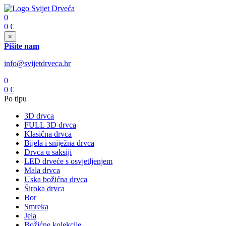
0
0
€
×
Pišite nam
info@svijetdrveca.hr
0
0
€
Po tipu
3D drvca
FULL 3D drvca
Klasična drvca
Bijela i sniježna drvca
Drvca u saksiji
LED drveće s osvjetljenjem
Mala drvca
Uska božićna drvca
Široka drvca
Bor
Smreka
Jela
Božićne kolekcije