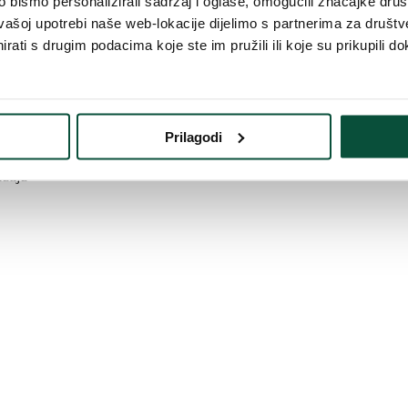
bismo personalizirali sadržaj i oglase, omogućili značajke društv
vašoj upotrebi naše web-lokacije dijelimo s partnerima za društv
d možete kombinirati i s božićnim ukrasima iste vrste u
božićnoj kolekc
rati s drugim podacima koje ste im pružili ili koje su prikupili do
Prilagodi
utiju