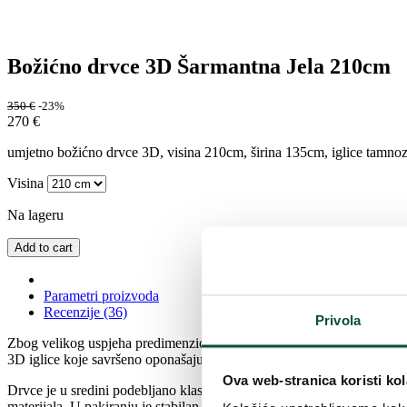
Božićno drvce 3D Šarmantna Jela 210cm
350
€
-23%
270
€
umjetno božićno drvce 3D, visina 210cm, širina 135cm, iglice tamnozel
Visina
Na lageru
Add to cart
Parametri proizvoda
Recenzije (36)
Privola
Zbog velikog uspjeha predimenzioniranog drvca, 3D Šarmantne Jele XL,
3D iglice koje savršeno oponašaju žive iglice. Grane ovog stiliziran
Ova web-stranica koristi kol
Drvce je u sredini podebljano klasičnim PVC grančicama zahvaljujući 
materijala. U pakiranju je stabilan metalni stalak.