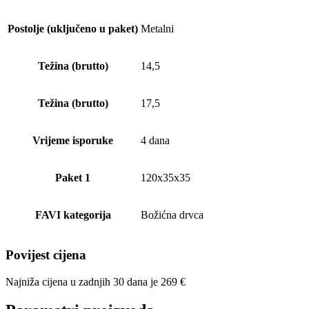
Postolje (uključeno u paket)
Metalni
Težina (brutto)
14,5
Težina (brutto)
17,5
Vrijeme isporuke
4 dana
Paket 1
120x35x35
FAVI kategorija
Božićna drvca
Povijest cijena
Najniža cijena u zadnjih 30 dana je
269
€