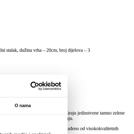
ni stalak, dužina vrha – 20cm, broj dijelova – 3
O nama
irini. 3D Šarmantnu Jelu karakteriziraju jedinstvene tamno zelene
i će nedvojbeno privući svačiju pažnju.
šen oblik drvca. Cijelo drvce je izrađeno od visokokvalitetnih