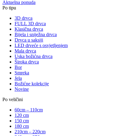
Aktuelna ponuda
Po tipu
3D drvca
FULL 3D drvca
Klasična drvca
Bijela i sniježna drvca
Drvca u saksiji
LED drveće s osvjetljenjem
Mala drvca
Uska božićna drvca
Široka drvca
Bor
Smreka
Jela
Božićne kolekcije
Novine
Po veličini
60cm – 110cm
120 cm
150 cm
180 cm
210cm – 220cm