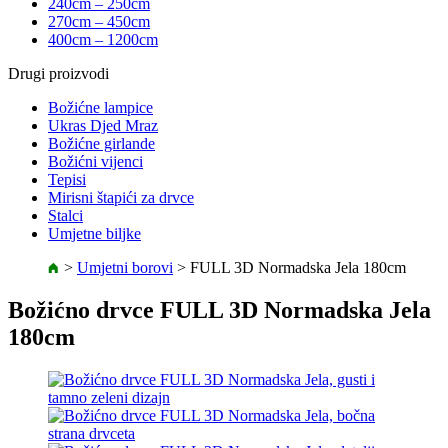
240cm – 250cm
270cm – 450cm
400cm – 1200cm
Drugi proizvodi
Božićne lampice
Ukras Djed Mraz
Božićne girlande
Božićni vijenci
Tepisi
Mirisni štapići za drvce
Stalci
Umjetne biljke
>
Umjetni borovi
>
FULL 3D Normadska Jela 180cm
Božićno drvce FULL 3D Normadska Jela
180cm