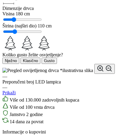
Dimenzije drvca
Visina
180 cm
Širina (najširi dio)
110 cm
Koliko gusto želite osvjetljenje?
Nježno
Klasično
Gusto
*ilustrativna slika
—
Preporučeni broj LED lampica
—
Prikaži
Više od 130.000 zadovoljnih kupaca
Više od 100 vrsta drvca
Jamstvo 2 godine
14 dana za povrat
Informacije o kupovini