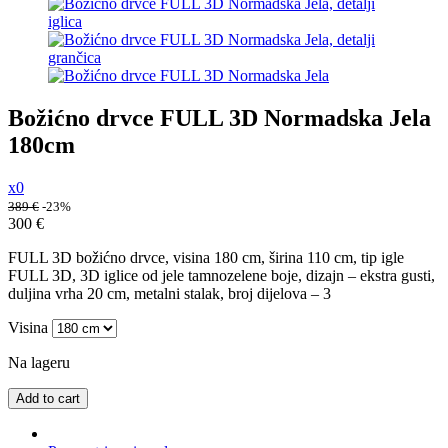
Božićno drvce FULL 3D Normadska Jela
180cm
x0
389
€
-23%
300
€
FULL 3D božićno drvce, visina 180 cm, širina 110 cm, tip igle
FULL 3D, 3D iglice od jele tamnozelene boje, dizajn – ekstra gusti,
duljina vrha 20 cm, metalni stalak, broj dijelova – 3
Visina
Na lageru
Add to cart