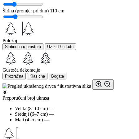
Širina (promjer pri dnu)
110 cm
Položaj
Slobodno u prostoru
Uz zid / u kutu
Gustoća dekoracije
Prozračna
Klasična
Bogata
*ilustrativna slika
86
Preporučeni broj ukrasa
Veliki (8–10 cm)
—
Srednji (6–7 cm)
—
Mali (4–5 cm)
—