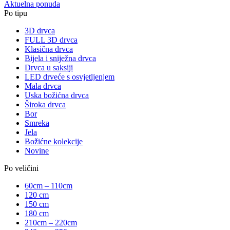
Aktuelna ponuda
Po tipu
3D drvca
FULL 3D drvca
Klasična drvca
Bijela i sniježna drvca
Drvca u saksiji
LED drveće s osvjetljenjem
Mala drvca
Uska božićna drvca
Široka drvca
Bor
Smreka
Jela
Božićne kolekcije
Novine
Po veličini
60cm – 110cm
120 cm
150 cm
180 cm
210cm – 220cm