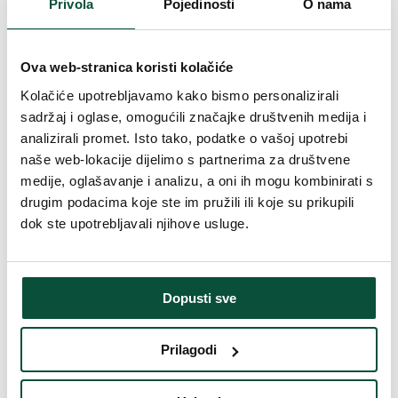
Privola
Pojedinosti
O nama
Pogodno za sve vrste božićnih ukrasa
čvrsta željezna konstrukcija
metalno postolje
Ova web-stranica koristi kolačiće
Parametri proizvoda
Kolačiće upotrebljavamo kako bismo personalizirali
sadržaj i oglase, omogućili značajke društvenih medija i
Vrijeme isporuke
4 dana
analizirali promet. Isto tako, podatke o vašoj upotrebi
naše web-lokacije dijelimo s partnerima za društvene
Ukupan broj grančica
3655
medije, oglašavanje i analizu, a oni ih mogu kombinirati s
drugim podacima koje ste im pružili ili koje su prikupili
dok ste upotrebljavali njihove usluge.
Visina (sa postoljem)
180 cm
Broj 3D grančica
3655
Dopusti sve
Širina
110cm
Prilagodi
Broj PVC grančica
0