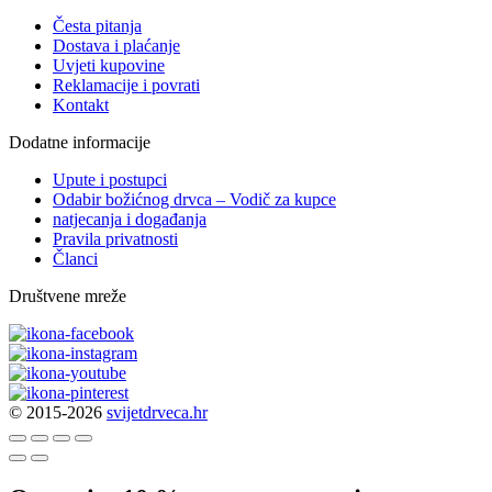
Česta pitanja
Dostava i plaćanje
Uvjeti kupovine
Reklamacije i povrati
Kontakt
Dodatne informacije
Upute i postupci
Odabir božićnog drvca – Vodič za kupce
natjecanja i događanja
Pravila privatnosti
Članci
Društvene mreže
© 2015-2026
svijetdrveca.hr