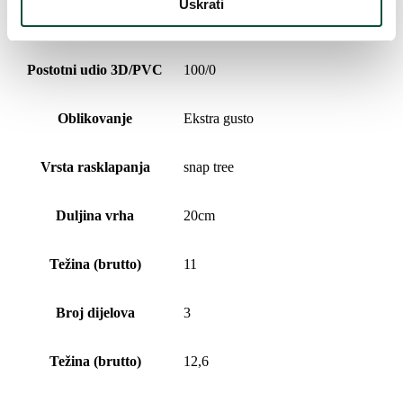
Uskrati
Vrsta iglica
100% 3D
Postotni udio 3D/PVC
100/0
Oblikovanje
Ekstra gusto
Vrsta rasklapanja
snap tree
Duljina vrha
20cm
Težina (brutto)
11
Broj dijelova
3
Težina (brutto)
12,6