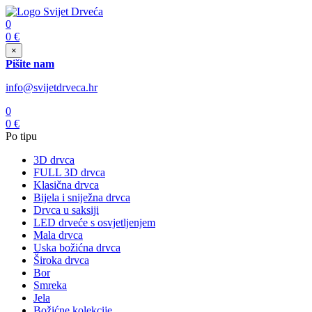
0
0
€
×
Pišite nam
info@svijetdrveca.hr
0
0
€
Po tipu
3D drvca
FULL 3D drvca
Klasična drvca
Bijela i sniježna drvca
Drvca u saksiji
LED drveće s osvjetljenjem
Mala drvca
Uska božićna drvca
Široka drvca
Bor
Smreka
Jela
Božićne kolekcije