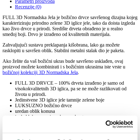
Parametri proizvoda
Recenzije (0)
FULL 3D Normadska Jela je božićno drvce savršenog dizajna kojeg
karakteriziraju prirodno zelene 3D iglice jele, tako da doista izgleda
kao živo drvce u prirodi. Središte drveta obrađeno je u realno
smeđoj boji. Drvo je izrađeno od kvalitetnih materijala.
Zahvaljujući sustavu preklapanja kišobrana, lako ga možete
rasklopiti u savršen oblik. Stabilni metalni stalak dio je paketa.
Ako želite da vaš božićni ukras bude savršeno usklađen, ovaj
proizvod možete kombinirati i s božićnim ukrasima iste vrste u
božićnoj kolekciji 3D Normadska Jela
.
FULL 3D DRVCE – 100% drveta izrađeno je samo od
visokokvalitetnih 3D iglica, pa se ne može razlikovati od
života u prirodi.
Jedinstvene 3D iglice jele tamnije zelene boje
LUKSUZNO božićno drvce
uredan oblik konusa
izgled luksuznog i modernog drveta
sklopivi sustav kišobrana – za savršen oblik drveta
izrađena od visokokvalitetnih PE materijala
jednostavno rukovanje – možete ga jednostavno preklopiti i
vratiti u kutiju