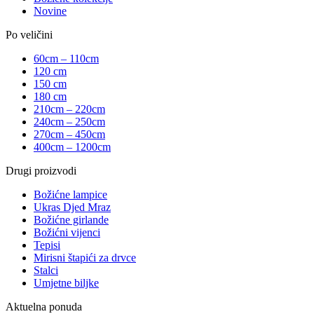
Novine
Po veličini
60cm – 110cm
120 cm
150 cm
180 cm
210cm – 220cm
240cm – 250cm
270cm – 450cm
400cm – 1200cm
Drugi proizvodi
Božićne lampice
Ukras Djed Mraz
Božićne girlande
Božićni vijenci
Tepisi
Mirisni štapići za drvce
Stalci
Umjetne biljke
Aktuelna ponuda