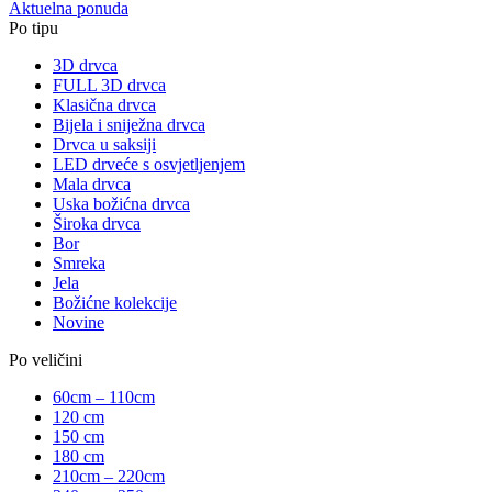
Aktuelna ponuda
Po tipu
3D drvca
FULL 3D drvca
Klasična drvca
Bijela i sniježna drvca
Drvca u saksiji
LED drveće s osvjetljenjem
Mala drvca
Uska božićna drvca
Široka drvca
Bor
Smreka
Jela
Božićne kolekcije
Novine
Po veličini
60cm – 110cm
120 cm
150 cm
180 cm
210cm – 220cm