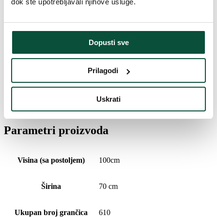
dok ste upotrebljavali njihove usluge.
LED boja
Toplo bijela
Vrijeme isporuke
4 dana
Dopusti sve
FAVI kategorija
Božićna drvca
Prilagodi
Povijest cijena
Uskrati
Najniža cijena u zadnjih 30 dana je
82
€
Parametri proizvoda
Visina (sa postoljem)
100cm
Širina
70 cm
Ukupan broj grančica
610