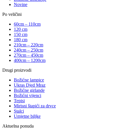
Novine
Po veličini
60cm – 110cm
120 cm
150 cm
180 cm
210cm – 220cm
240cm – 250cm
270cm – 450cm
400cm – 1200cm
Drugi proizvodi
Božićne lampice
Ukras Djed Mraz
Božićne girlande
Božićni vijenci
Tepisi
Mirisni štapići za drvce
Stalci
Umjetne biljke
Aktuelna ponuda