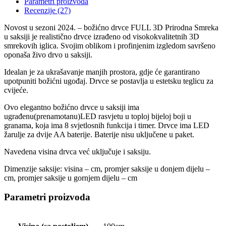
Parametri proizvoda
Recenzije (27)
Novost u sezoni 2024. – božićno drvce FULL 3D Prirodna Smreka
u saksiji je realistično drvce izrađeno od visokokvalitetnih 3D
smrekovih iglica. Svojim oblikom i profinjenim izgledom savršeno
oponaša živo drvo u saksiji.
Idealan je za ukrašavanje manjih prostora, gdje će garantirano
upotpuniti božićni ugođaj. Drvce se postavlja u estetsku teglicu za
cvijeće.
Ovo elegantno božićno drvce u saksiji ima
ugrađenu(prenamotanu)LED rasvjetu u toploj bijeloj boji u
granama, koja ima 8 svjetlosnih funkcija i timer. Drvce ima LED
žarulje za dvije AA baterije. Baterije nisu uključene u paket.
Navedena visina drvca već uključuje i saksiju.
Dimenzije saksije: visina – cm, promjer saksije u donjem dijelu –
cm, promjer saksije u gornjem dijelu – cm
Parametri proizvoda