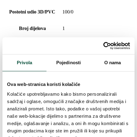
Postotni udio 3D/PVC
100/0
Broj dijelova
1
Vrsta rasklapanja
sustav rasklapanja
Postolje (uključeno u paket)
Saksija
Privola
Pojedinosti
O nama
Težina (brutto)
34
Ova web-stranica koristi kolačiće
Kolačiće upotrebljavamo kako bismo personalizirali
Težina (brutto)
4,4
sadržaj i oglase, omogućili značajke društvenih medija i
analizirali promet. Isto tako, podatke o vašoj upotrebi
Broj LED dioda
70
naše web-lokacije dijelimo s partnerima za društvene
medije, oglašavanje i analizu, a oni ih mogu kombinirati s
Paket 1
92x24x24
drugim podacima koje ste im pružili ili koje su prikupili