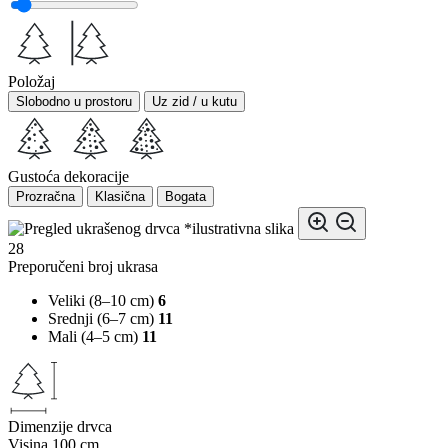
Položaj
Slobodno u prostoru
Uz zid / u kutu
Gustoća dekoracije
Prozračna
Klasična
Bogata
*ilustrativna slika
28
Preporučeni broj ukrasa
Veliki (8–10 cm)
6
Srednji (6–7 cm)
11
Mali (4–5 cm)
11
Dimenzije drvca
Visina
100 cm