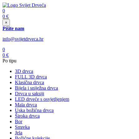
0
0
€
×
Pišite nam
info@svijetdrveca.hr
0
0
€
Po tipu
3D drvca
FULL 3D drvca
Klasična drvca
Bijela i sniježna drvca
Drvca u saksiji
LED drveće s osvjetljenjem
Mala drvca
Uska božićna drvca
Široka drvca
Bor
Smreka
Jela
Božićne kolekcije