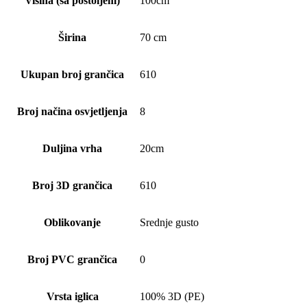
Visina (sa postoljem)
100cm
Širina
70 cm
Ukupan broj grančica
610
Broj načina osvjetljenja
8
Duljina vrha
20cm
Broj 3D grančica
610
Oblikovanje
Srednje gusto
Broj PVC grančica
0
Vrsta iglica
100% 3D (PE)