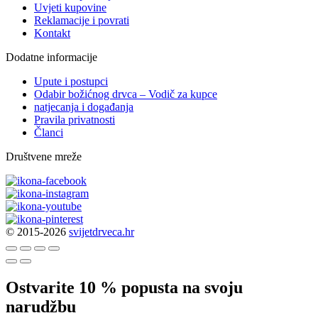
Uvjeti kupovine
Reklamacije i povrati
Kontakt
Dodatne informacije
Upute i postupci
Odabir božićnog drvca – Vodič za kupce
natjecanja i događanja
Pravila privatnosti
Članci
Društvene mreže
© 2015-2026
svijetdrveca.hr
Ostvarite 10 % popusta na svoju
narudžbu