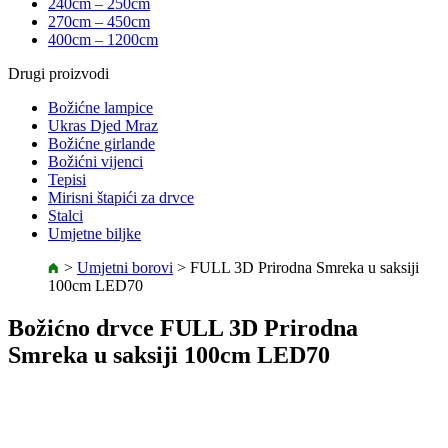
240cm – 250cm
270cm – 450cm
400cm – 1200cm
Drugi proizvodi
Božićne lampice
Ukras Djed Mraz
Božićne girlande
Božićni vijenci
Tepisi
Mirisni štapići za drvce
Stalci
Umjetne biljke
>
Umjetni borovi
>
FULL 3D Prirodna Smreka u saksiji
100cm LED70
Božićno drvce FULL 3D Prirodna
Smreka u saksiji 100cm LED70