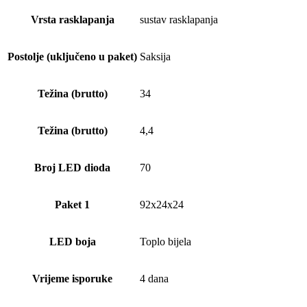
Vrsta rasklapanja
sustav rasklapanja
Postolje (uključeno u paket)
Saksija
Težina (brutto)
34
Težina (brutto)
4,4
Broj LED dioda
70
Paket 1
92x24x24
LED boja
Toplo bijela
Vrijeme isporuke
4 dana