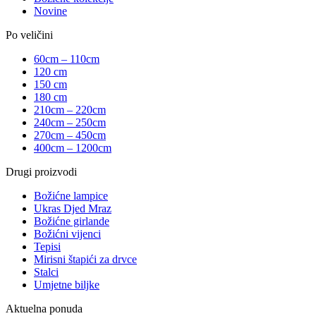
Novine
Po veličini
60cm – 110cm
120 cm
150 cm
180 cm
210cm – 220cm
240cm – 250cm
270cm – 450cm
400cm – 1200cm
Drugi proizvodi
Božićne lampice
Ukras Djed Mraz
Božićne girlande
Božićni vijenci
Tepisi
Mirisni štapići za drvce
Stalci
Umjetne biljke
Aktuelna ponuda