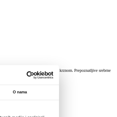
i šešir, podstavljen debelim bijelim krznom. Prepoznatljive srebrne
O nama