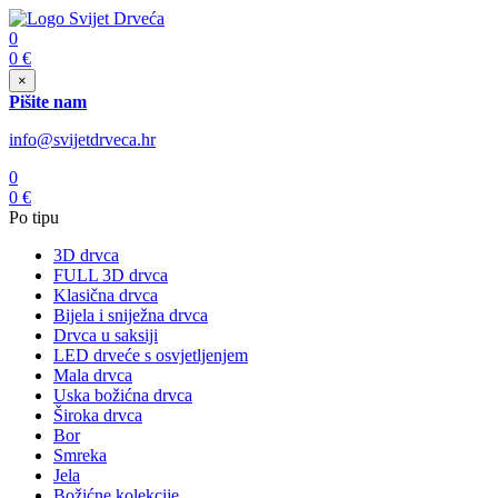
0
0
€
×
Pišite nam
info@svijetdrveca.hr
0
0
€
Po tipu
3D drvca
FULL 3D drvca
Klasična drvca
Bijela i sniježna drvca
Drvca u saksiji
LED drveće s osvjetljenjem
Mala drvca
Uska božićna drvca
Široka drvca
Bor
Smreka
Jela
Božićne kolekcije