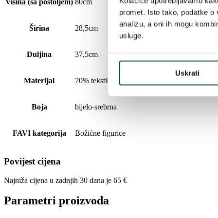
Kolačiće upotrebljavamo kako 
Visina (sa postoljem)
80cm
promet. Isto tako, podatke o 
analizu, a oni ih mogu kombini
Širina
28,5cm
usluge.
Duljina
37,5cm
Uskrati
Materijal
70% tekstil, 30% plastika
Boja
bijelo-srebrna
FAVI kategorija
Božićne figurice
Povijest cijena
Najniža cijena u zadnjih 30 dana je
65
€
Parametri proizvoda