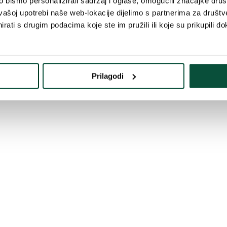
bismo personalizirali sadržaj i oglase, omogućili značajke društv
vašoj upotrebi naše web-lokacije dijelimo s partnerima za društv
rati s drugim podacima koje ste im pružili ili koje su prikupili do
Prilagodi