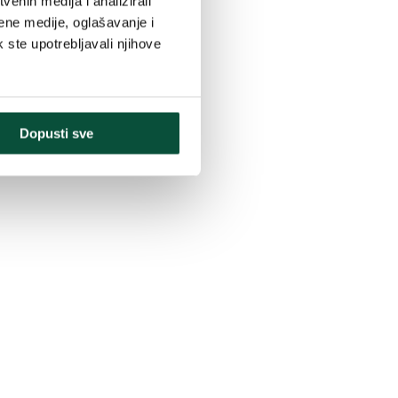
enih medija i analizirali
ene medije, oglašavanje i
k ste upotrebljavali njihove
Dopusti sve