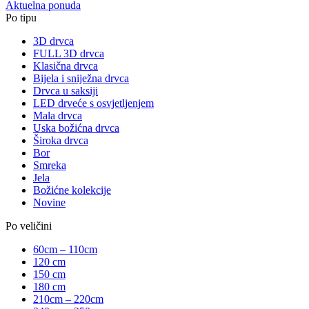
Aktuelna ponuda
Po tipu
3D drvca
FULL 3D drvca
Klasična drvca
Bijela i sniježna drvca
Drvca u saksiji
LED drveće s osvjetljenjem
Mala drvca
Uska božićna drvca
Široka drvca
Bor
Smreka
Jela
Božićne kolekcije
Novine
Po veličini
60cm – 110cm
120 cm
150 cm
180 cm
210cm – 220cm