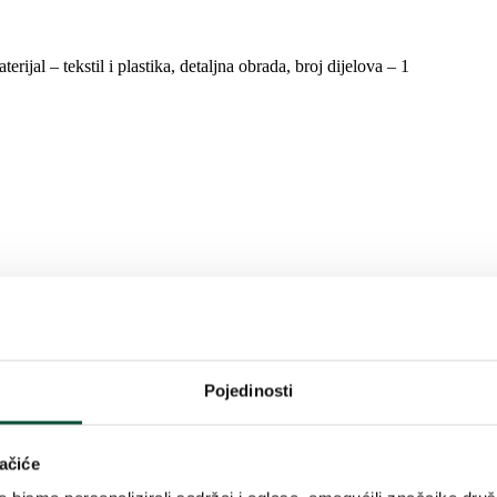
rijal – tekstil i plastika, detaljna obrada, broj dijelova – 1
kladan za svaki dom. Ovaj Santa Claus nosi prepoznatljiv srebrni kaput 
srebrnim kaišem.
Pojedinosti
ačiće