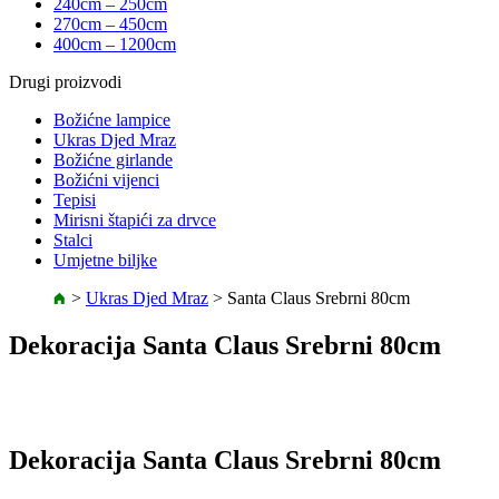
240cm – 250cm
270cm – 450cm
400cm – 1200cm
Drugi proizvodi
Božićne lampice
Ukras Djed Mraz
Božićne girlande
Božićni vijenci
Tepisi
Mirisni štapići za drvce
Stalci
Umjetne biljke
>
Ukras Djed Mraz
>
Santa Claus Srebrni 80cm
Dekoracija Santa Claus Srebrni 80cm
Dekoracija Santa Claus Srebrni 80cm