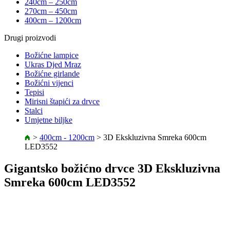
240cm – 250cm
270cm – 450cm
400cm – 1200cm
Drugi proizvodi
Božićne lampice
Ukras Djed Mraz
Božićne girlande
Božićni vijenci
Tepisi
Mirisni štapići za drvce
Stalci
Umjetne biljke
>
400cm - 1200cm
>
3D Ekskluzivna Smreka 600cm
LED3552
Gigantsko božićno drvce 3D Ekskluzivna
Smreka 600cm LED3552