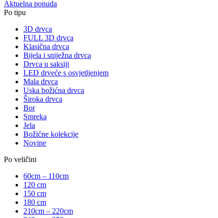
Aktuelna ponuda
Po tipu
3D drvca
FULL 3D drvca
Klasična drvca
Bijela i sniježna drvca
Drvca u saksiji
LED drveće s osvjetljenjem
Mala drvca
Uska božićna drvca
Široka drvca
Bor
Smreka
Jela
Božićne kolekcije
Novine
Po veličini
60cm – 110cm
120 cm
150 cm
180 cm
210cm – 220cm