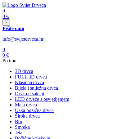
0
0
€
×
Pišite nam
info@svijetdrveca.hr
0
0
€
Po tipu
3D drvca
FULL 3D drvca
Klasična drvca
Bijela i sniježna drvca
Drvca u saksiji
LED drveće s osvjetljenjem
Mala drvca
Uska božićna drvca
Široka drvca
Bor
Smreka
Jela
Božićne kolekcije