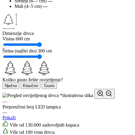
Srednji (6–7 cm)
—
Mali (4–5 cm)
—
Dimenzije drvca
Visina
600 cm
Širina (najširi dio)
300 cm
Koliko gusto želite osvjetljenje?
Nježno
Klasično
Gusto
*ilustrativna slika
—
Preporučeni broj LED lampica
—
Prikaži
Više od 130.000 zadovoljnih kupaca
Više od 100 vrsta drvca