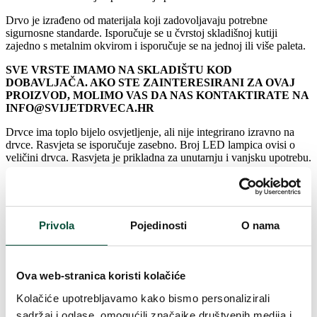
Drvo je izrađeno od materijala koji zadovoljavaju potrebne
sigurnosne standarde. Isporučuje se u čvrstoj skladišnoj kutiji
zajedno s metalnim okvirom i isporučuje se na jednoj ili više paleta.
SVE VRSTE IMAMO NA SKLADIŠTU KOD
DOBAVLJAČA. AKO STE ZAINTERESIRANI ZA OVAJ
PROIZVOD, MOLIMO VAS DA NAS KONTAKTIRATE NA
INFO@SVIJETDRVECA.HR
Drvce ima toplo bijelo osvjetljenje, ali nije integrirano izravno na
drvce. Rasvjeta se isporučuje zasebno. Broj LED lampica ovisi o
veličini drvca. Rasvjeta je prikladna za unutarnju i vanjsku upotrebu.
Unikatne 3D iglice smreke prirodne zelene boje
Profinjena struktura grančica
Prikladno za unutarnju i vanjsku upotrebu
Drvo je otporno na vjetar jačine 6 i više
Privola
Pojedinosti
O nama
Gigantske dimenzije, 4 do 12 metara
Metalni okvir (ugrađen u dijelovima)
Jake grančice – konstrukcija kuke
Izrađen od kvalitetnih materijala
Ova web-stranica koristi kolačiće
Čvrsta kutija za pohranu
Jednostavna montaža
Kolačiće upotrebljavamo kako bismo personalizirali
1x besplatan komplet za montažu sa vijcima
sadržaj i oglase, omogućili značajke društvenih medija i