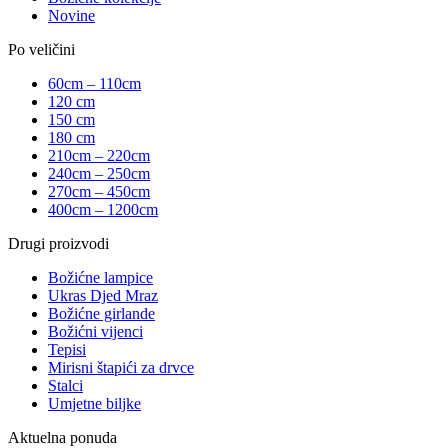
Novine
Po veličini
60cm – 110cm
120 cm
150 cm
180 cm
210cm – 220cm
240cm – 250cm
270cm – 450cm
400cm – 1200cm
Drugi proizvodi
Božićne lampice
Ukras Djed Mraz
Božićne girlande
Božićni vijenci
Tepisi
Mirisni štapići za drvce
Stalci
Umjetne biljke
Aktuelna ponuda