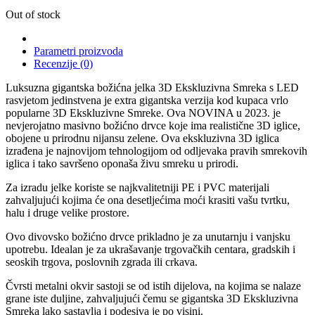
Out of stock
Parametri proizvoda
Recenzije (0)
Luksuzna gigantska božićna jelka 3D Ekskluzivna Smreka s LED
rasvjetom jedinstvena je extra gigantska verzija kod kupaca vrlo
popularne 3D Ekskluzivne Smreke. Ova NOVINA u 2023. je
nevjerojatno masivno božićno drvce koje ima realistične 3D iglice,
obojene u prirodnu nijansu zelene. Ova ekskluzivna 3D iglica
izrađena je najnovijom tehnologijom od odljevaka pravih smrekovih
iglica i tako savršeno oponaša živu smreku u prirodi.
Za izradu jelke koriste se najkvalitetniji PE i PVC materijali
zahvaljujući kojima će ona desetljećima moći krasiti vašu tvrtku,
halu i druge velike prostore.
Ovo divovsko božićno drvce prikladno je za unutarnju i vanjsku
upotrebu. Idealan je za ukrašavanje trgovačkih centara, gradskih i
seoskih trgova, poslovnih zgrada ili crkava.
Čvrsti metalni okvir sastoji se od istih dijelova, na kojima se nalaze
grane iste duljine, zahvaljujući čemu se gigantska 3D Ekskluzivna
Smreka lako sastavlja i podesiva je po visini.