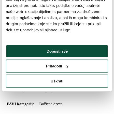
1x girlanda 540cm gratis – za pokrivanje prostora između
analizirali promet. Isto tako, podatke o vašoj upotrebi
poda i okvira
Odvojena LED rasvjeta tople bijele boje kojom se lako
naše web-lokacije dijelimo s partnerima za društvene
upravlja
medije, oglašavanje i analizu, a oni ih mogu kombinirati s
Dužina kabla za rasvjetu je 6 m
drugim podacima koje ste im pružili ili koje su prikupili
Zadovoljava IP44, odobreno od strane KEMA TUV
dok ste upotrebljavali njihove usluge.
Parametri proizvoda
Visina (sa postoljem)
600cm
Dopusti sve
Širina
300cm
Prilagodi
Oblikovanje
Ekstra gusto
Uskrati
Vrsta iglica
3D (PE) + PVC
FAVI kategorija
Božićna drvca