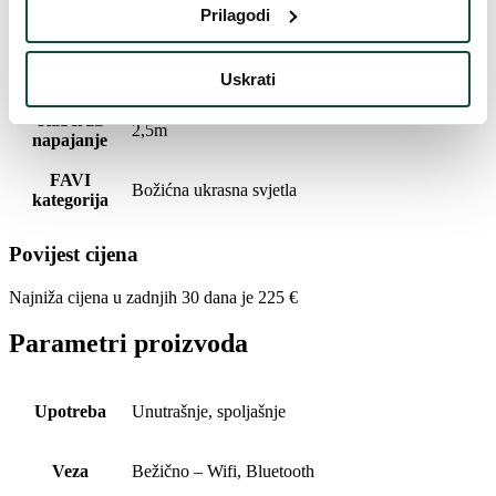
LED boja
boja
Prilagodi
Vrsta rasvjete
TWINKLY
Uskrati
Kabel za
2,5m
napajanje
FAVI
Božićna ukrasna svjetla
kategorija
Povijest cijena
Najniža cijena u zadnjih 30 dana je
225
€
Parametri proizvoda
Upotreba
Unutrašnje, spoljašnje
Veza
Bežično – Wifi, Bluetooth