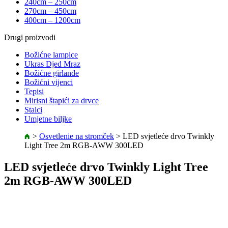
240cm – 250cm
270cm – 450cm
400cm – 1200cm
Drugi proizvodi
Božićne lampice
Ukras Djed Mraz
Božićne girlande
Božićni vijenci
Tepisi
Mirisni štapići za drvce
Stalci
Umjetne biljke
>
Osvetlenie na stromček
>
LED svjetleće drvo Twinkly
Light Tree 2m RGB-AWW 300LED
LED svjetleće drvo Twinkly Light Tree
2m RGB-AWW 300LED