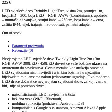
225
€
LED svjetleće drvo Twinkly Light Tree, visina 2m, promjer 1m,
brojLED – 300, boja LED – RGB, AWW (kombinirana), upotreba
– unutrašnja i vanjska, strujni kabel – 250cm, boja kabela – crna,
zaštita IP44, vijek trajanja – 30 000 sati, pametni adapter
Out of stock
Parametri proizvoda
Recenzije (0)
Nevjerojatno LED svjetleće drvo Twinkly Light Tree 2m / 3m
RGB-AWW 300LED / 450LED dovest će vaše božićne ukrase na
otvorenom do savršenstva. Čvrsta metalna konstrukcija omotana
LED svjetlosnim nizom svijetli i u jarkim bojama i u nježnijim
bijelo-zlatnim nijansama nakon jednostavne ugradnje. Ovo moderno
LED drvce dočarat će nevjerojatan svjetlosni show, za koji vam, u
biti, nije ni potrebno drvce.
najsofisticiranija LED rasvjeta na tržištu
bežična veza (Wi-Fi, Bluetooth)
mobilna aplikacija (podržava i Android i iOS)
kompatibilan s Google Assistantom, Amazon Alexa i Apple