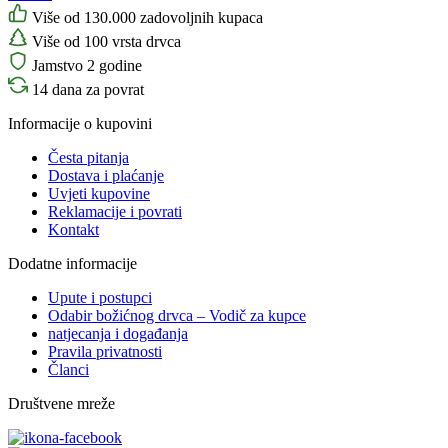
Više od 130.000 zadovoljnih kupaca
Više od 100 vrsta drvca
Jamstvo 2 godine
14 dana za povrat
Informacije o kupovini
Česta pitanja
Dostava i plaćanje
Uvjeti kupovine
Reklamacije i povrati
Kontakt
Dodatne informacije
Upute i postupci
Odabir božićnog drvca – Vodič za kupce
natjecanja i događanja
Pravila privatnosti
Članci
Društvene mreže