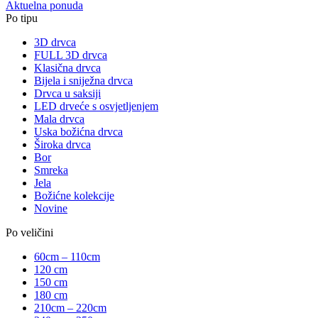
Aktuelna ponuda
Po tipu
3D drvca
FULL 3D drvca
Klasična drvca
Bijela i sniježna drvca
Drvca u saksiji
LED drveće s osvjetljenjem
Mala drvca
Uska božićna drvca
Široka drvca
Bor
Smreka
Jela
Božićne kolekcije
Novine
Po veličini
60cm – 110cm
120 cm
150 cm
180 cm
210cm – 220cm