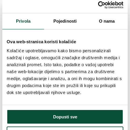
Podrška
Android, iOS
Google Assistant, Alexa od Amazonu, Apple
Privola
Pojedinosti
O nama
Kompatibilnost
HomeKit, kompatibilan sa svim Twinkly
uređajima
Ova web-stranica koristi kolačiće
IP44-osigurava otpornost na prodiranje vrlo malih
Zaštita
čestica i prskanje vode sa svih strana
Kolačiće upotrebljavamo kako bismo personalizirali
sadržaj i oglase, omogućili značajke društvenih medija i
analizirali promet. Isto tako, podatke o vašoj upotrebi
Životni vek
30 000 sati
naše web-lokacije dijelimo s partnerima za društvene
Visina (sa
medije, oglašavanje i analizu, a oni ih mogu kombinirati s
2m
postoljem)
drugim podacima koje ste im pružili ili koje su prikupili
dok ste upotrebljavali njihove usluge.
Širina
1m
Broj LED
300
žarulja
Dopusti sve
AWW-nijanse bijele i zlatne, RGB-pun spektar