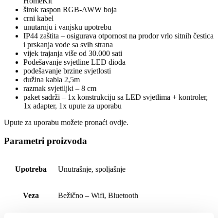
HomeKit
širok raspon RGB-AWW boja
crni kabel
unutarnju i vanjsku upotrebu
IP44 zaštita – osigurava otpornost na prodor vrlo sitnih čestica
i prskanja vode sa svih strana
vijek trajanja više od 30.000 sati
Podešavanje svjetline LED dioda
podešavanje brzine svjetlosti
dužina kabla 2,5m
razmak svjetiljki – 8 cm
paket sadrži – 1x konstrukciju sa LED svjetlima + kontroler,
1x adapter, 1x upute za uporabu
Upute za uporabu možete pronaći ovdje.
Parametri proizvoda
Upotreba
Unutrašnje, spoljašnje
Veza
Bežično – Wifi, Bluetooth