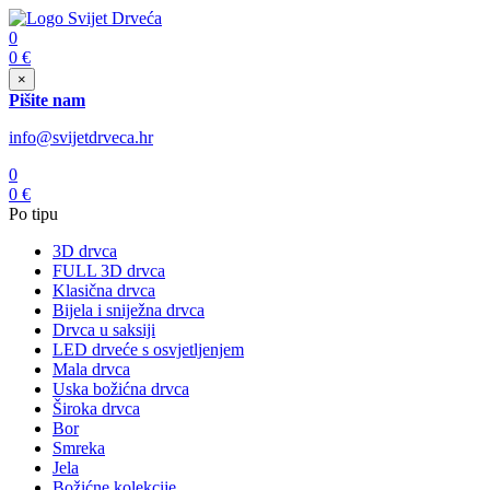
0
0
€
×
Pišite nam
info@svijetdrveca.hr
0
0
€
Po tipu
3D drvca
FULL 3D drvca
Klasična drvca
Bijela i sniježna drvca
Drvca u saksiji
LED drveće s osvjetljenjem
Mala drvca
Uska božićna drvca
Široka drvca
Bor
Smreka
Jela
Božićne kolekcije