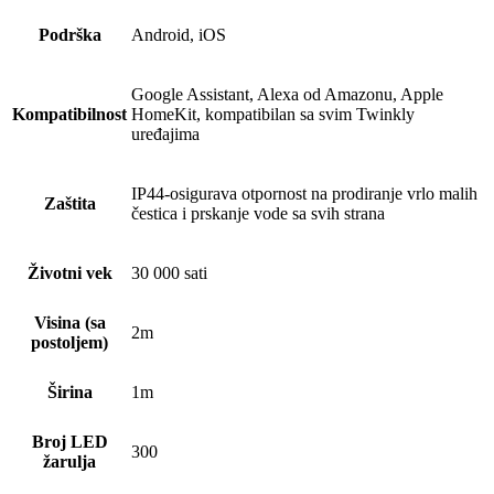
Podrška
Android, iOS
Google Assistant, Alexa od Amazonu, Apple
Kompatibilnost
HomeKit, kompatibilan sa svim Twinkly
uređajima
IP44-osigurava otpornost na prodiranje vrlo malih
Zaštita
čestica i prskanje vode sa svih strana
Životni vek
30 000 sati
Visina (sa
2m
postoljem)
Širina
1m
Broj LED
300
žarulja