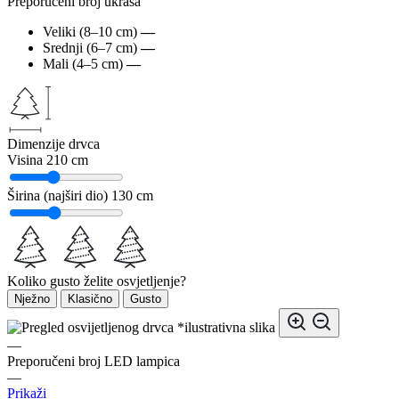
Preporučeni broj ukrasa
Veliki (8–10 cm)
—
Srednji (6–7 cm)
—
Mali (4–5 cm)
—
Dimenzije drvca
Visina
210 cm
Širina (najširi dio)
130 cm
Koliko gusto želite osvjetljenje?
Nježno
Klasično
Gusto
*ilustrativna slika
—
Preporučeni broj LED lampica
—
Prikaži