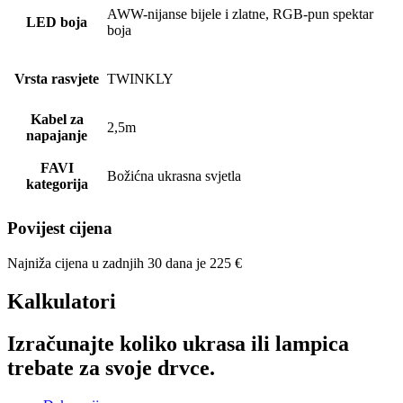
AWW-nijanse bijele i zlatne, RGB-pun spektar
LED boja
boja
Vrsta rasvjete
TWINKLY
Kabel za
2,5m
napajanje
FAVI
Božićna ukrasna svjetla
kategorija
Povijest cijena
Najniža cijena u zadnjih 30 dana je
225
€
Kalkulatori
Izračunajte koliko ukrasa ili lampica
trebate za svoje drvce.