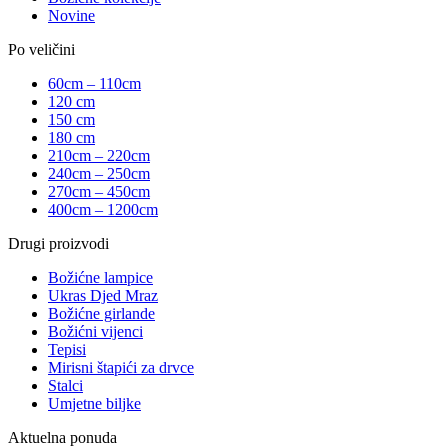
Novine
Po veličini
60cm – 110cm
120 cm
150 cm
180 cm
210cm – 220cm
240cm – 250cm
270cm – 450cm
400cm – 1200cm
Drugi proizvodi
Božićne lampice
Ukras Djed Mraz
Božićne girlande
Božićni vijenci
Tepisi
Mirisni štapići za drvce
Stalci
Umjetne biljke
Aktuelna ponuda