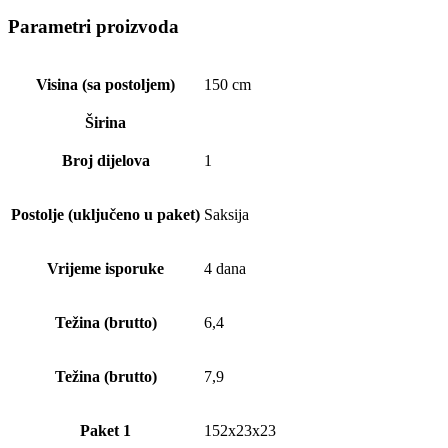
Parametri proizvoda
Visina (sa postoljem)
150 cm
Širina
Broj dijelova
1
Postolje (uključeno u paket)
Saksija
Vrijeme isporuke
4 dana
Težina (brutto)
6,4
Težina (brutto)
7,9
Paket 1
152x23x23