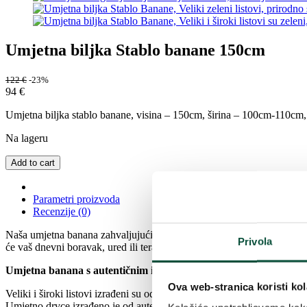
Umjetna biljka Stablo banane 150cm
122
€
-23%
94
€
Umjetna biljka stablo banane, visina – 150cm, širina – 100cm-110cm, upo
Na lageru
Add to cart
Parametri proizvoda
Recenzije (0)
Naša umjetna banana zahvaljujući savršeno izrađenim detaljima izgleda
Privola
će vaš dnevni boravak, ured ili terasu u oazu mira.
Umjetna banana s autentičnim izgledom
Ova web-stranica koristi kol
Veliki i široki listovi izrađeni su od kvalitetnih materijala s nježnom t
Umjetno drvce izrađeno je od autentičnih prirodnih vlakana, što biljci da