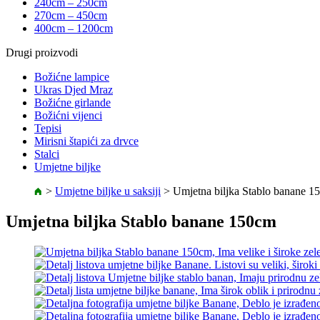
240cm – 250cm
270cm – 450cm
400cm – 1200cm
Drugi proizvodi
Božićne lampice
Ukras Djed Mraz
Božićne girlande
Božićni vijenci
Tepisi
Mirisni štapići za drvce
Stalci
Umjetne biljke
>
Umjetne biljke u saksiji
>
Umjetna biljka Stablo banane 1
Umjetna biljka Stablo banane 150cm