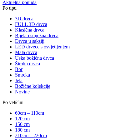
Aktuelna ponuda
Po tipu
3D drvca
FULL 3D drvca
Klasična drvca
Bijela i sniježna drvca
Drvca u saksiji
LED drveće s osvjetljenjem
Mala drvca
Uska božićna drvca
Široka drvca
Bor
Smreka
Jela
Božićne kolekcije
Novine
Po veličini
60cm – 110cm
120 cm
150 cm
180 cm
210cm – 220cm