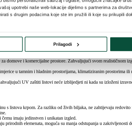
bismo personalizirali sadržaj i oglase, omogućili značajke društv
ilnost.
vašoj upotrebi naše web-lokacije dijelimo s partnerima za društv
rati s drugim podacima koje ste im pružili ili koje su prikupili do
iju.
ku nježno prilagodite kako bi dobila prirodan oblik i puni izgled.
sporediti i oblikovati prema vlastitim željama. Listove možete oblikova
jke prema vrhu.
Prilagodi
e za domove i komercijalne prostore. Zahvaljujući svom realističnom izgl
rimjerice u tamnim i hladnim prostorijama, klimatiziranim prostorima il
ahvaljujući UV zaštiti listovi neće izblijedjeti ni kada su izloženi izr
 s listova krpom. Za razliku od živih biljaka, ne zahtijevaju redovito z
ine.
i čemu imaju jedinstven i unikatan izgled.
nju prirodnih elemenata, moguća su manja odstupanja u zakrivljenosti deb