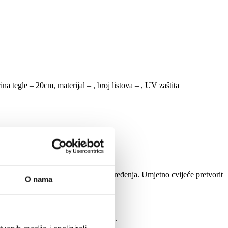
na tegle – 20cm, materijal – , broj listova – , UV zaštita
i biljke te se uklapa u svaki stil uređenja. Umjetno cvijeće pretvorit
O nama
izgleda gotovo identično pravoj banani.