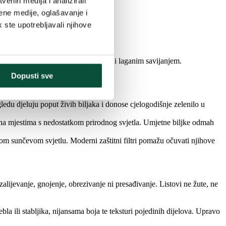
enih medija i analizirali
ene medije, oglašavanje i
k ste upotrebljavali njihove
ti jednostavnim primanjem među prste i laganim savijanjem.
Dopusti sve
edu djeluju poput živih biljaka i donose cjelogodišnje zelenilo u
i na mjestima s nedostatkom prirodnog svjetla. Umjetne biljke odmah
avnom sunčevom svjetlu. Moderni zaštitni filtri pomažu očuvati njihove
alijevanje, gnojenje, obrezivanje ni presađivanje. Listovi ne žute, ne
la ili stabljika, nijansama boja te teksturi pojedinih dijelova. Upravo