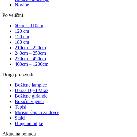
Novine
Po veličini
60cm – 110cm
120 cm
150 cm
180 cm
210cm – 220cm
240cm – 250cm
270cm – 450cm
400cm – 1200cm
Drugi proizvodi
Božićne lampice
Ukras Djed Mraz
Božićne girlande
Božićni vijenci
Tepisi
Mirisni štapići za drvce
Stalci
Umjetne biljke
Aktuelna ponuda