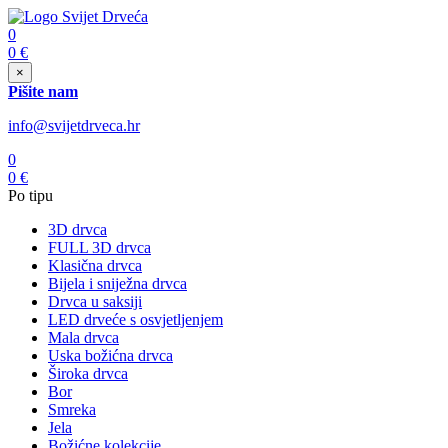
0
0
€
×
Pišite nam
info@svijetdrveca.hr
0
0
€
Po tipu
3D drvca
FULL 3D drvca
Klasična drvca
Bijela i sniježna drvca
Drvca u saksiji
LED drveće s osvjetljenjem
Mala drvca
Uska božićna drvca
Široka drvca
Bor
Smreka
Jela
Božićne kolekcije