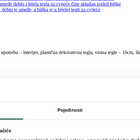
treba – interijer, plastična dekorativna tegla, visina tegle – 16cm, širi
 poput prave biljke. Spada među popularno dekorativno umjetno cvijeće 
Pojedinosti
ačiće
eksturom, a zahvaljujući detaljnoj izradi i prirodnoj zelenoj boji biljka 
je još realističniji izgled.