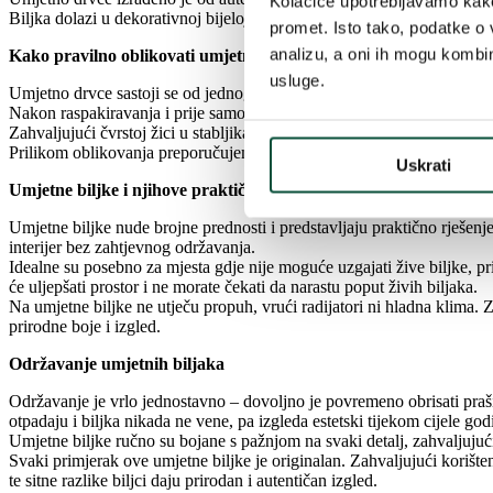
Kolačiće upotrebljavamo kako 
Biljka dolazi u dekorativnoj bijeloj plastičnoj tegli koja osigurava stab
promet. Isto tako, podatke o 
analizu, a oni ih mogu kombini
Kako pravilno oblikovati umjetnu bananu?
usluge.
Umjetno drvce sastoji se od jednog dijela i pakirana je u kartonsku kut
Nakon raspakiravanja i prije samog postavljanja preporučujemo da bilj
Zahvaljujući čvrstoj žici u stabljikama, biljku možete jednostavno ra
Prilikom oblikovanja preporučujemo da krenete od donjih dijelova bil
Uskrati
Umjetne biljke i njihove praktične prednosti
Umjetne biljke nude brojne prednosti i predstavljaju praktično rješenj
interijer bez zahtjevnog održavanja.
Idealne su posebno za mjesta gdje nije moguće uzgajati žive biljke, p
će uljepšati prostor i ne morate čekati da narastu poput živih biljaka.
Na umjetne biljke ne utječu propuh, vrući radijatori ni hladna klima. Z
prirodne boje i izgled.
Održavanje umjetnih biljaka
Održavanje je vrlo jednostavno – dovoljno je povremeno obrisati prašinu
otpadaju i biljka nikada ne vene, pa izgleda estetski tijekom cijele god
Umjetne biljke ručno su bojane s pažnjom na svaki detalj, zahvaljujuć
Svaki primjerak ove umjetne biljke je originalan. Zahvaljujući korište
te sitne razlike biljci daju prirodan i autentičan izgled.