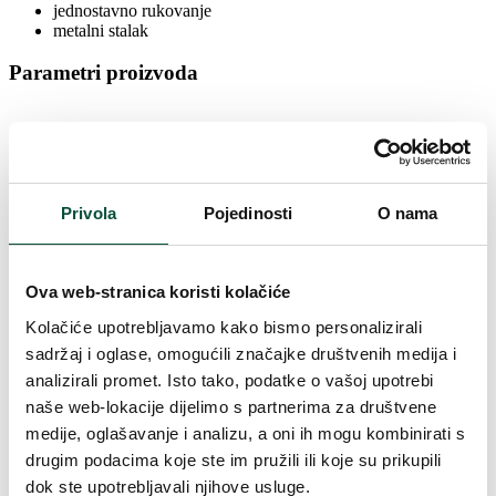
jednostavno rukovanje
metalni stalak
Parametri proizvoda
Visina (sa postoljem)
240 cm
Širina
149 cm
Privola
Pojedinosti
O nama
Ukupan broj grančica
3073
Ova web-stranica koristi kolačiće
Broj načina osvjetljenja
8
Kolačiće upotrebljavamo kako bismo personalizirali
sadržaj i oglase, omogućili značajke društvenih medija i
Vrsta drveća
Jela
analizirali promet. Isto tako, podatke o vašoj upotrebi
naše web-lokacije dijelimo s partnerima za društvene
medije, oglašavanje i analizu, a oni ih mogu kombinirati s
Broj 3D grančica
1740
drugim podacima koje ste im pružili ili koje su prikupili
dok ste upotrebljavali njihove usluge.
Filter - výška
240cm, 240cm – 250cm