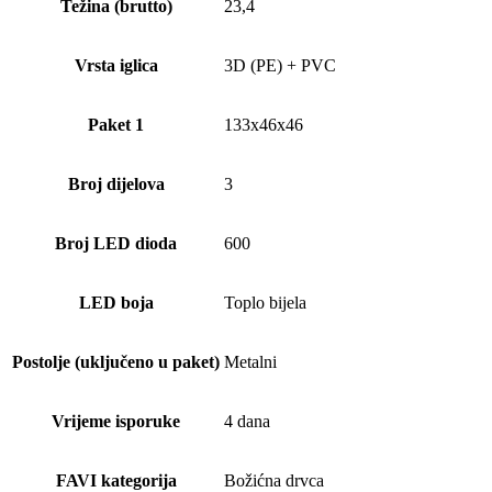
Težina (brutto)
23,4
Vrsta iglica
3D (PE) + PVC
Paket 1
133x46x46
Broj dijelova
3
Broj LED dioda
600
LED boja
Toplo bijela
Postolje (uključeno u paket)
Metalni
Vrijeme isporuke
4 dana
FAVI kategorija
Božićna drvca