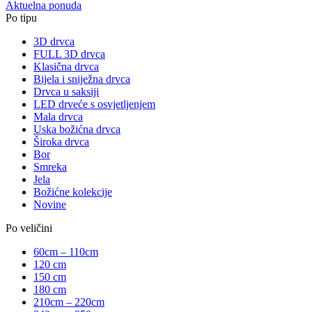
Aktuelna ponuda
Po tipu
3D drvca
FULL 3D drvca
Klasična drvca
Bijela i sniježna drvca
Drvca u saksiji
LED drveće s osvjetljenjem
Mala drvca
Uska božićna drvca
Široka drvca
Bor
Smreka
Jela
Božićne kolekcije
Novine
Po veličini
60cm – 110cm
120 cm
150 cm
180 cm
210cm – 220cm