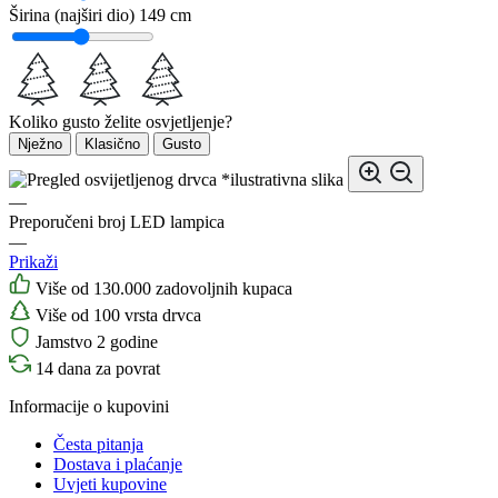
Širina (najširi dio)
149 cm
Koliko gusto želite osvjetljenje?
Nježno
Klasično
Gusto
*ilustrativna slika
—
Preporučeni broj LED lampica
—
Prikaži
Više od 130.000 zadovoljnih kupaca
Više od 100 vrsta drvca
Jamstvo 2 godine
14 dana za povrat
Informacije o kupovini
Česta pitanja
Dostava i plaćanje
Uvjeti kupovine