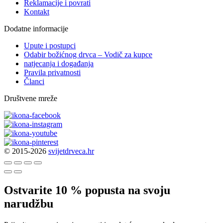
Reklamacije i povrati
Kontakt
Dodatne informacije
Upute i postupci
Odabir božićnog drvca – Vodič za kupce
natjecanja i događanja
Pravila privatnosti
Članci
Društvene mreže
© 2015-2026
svijetdrveca.hr
Ostvarite 10 % popusta na svoju
narudžbu