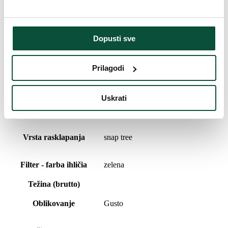
Broj PVC grančica
1333
Dopusti sve
Filter - šírka
od 111cm do 135cm
Prilagodi
Postotni udio 3D/PVC
57/43
Uskrati
Duljina vrha
20cm
Vrsta rasklapanja
snap tree
Filter - farba ihličia
zelena
Težina (brutto)
Oblikovanje
Gusto