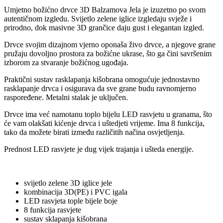
Umjetno božićno drvce 3D Balzamova Jela je izuzetno po svom
autentičnom izgledu. Svijetlo zelene iglice izgledaju svježe i
prirodno, dok masivne 3D grančice daju gust i elegantan izgled.
Drvce svojim dizajnom vjerno oponaša živo drvce, a njegove grane
pružaju dovoljno prostora za božićne ukrase, što ga čini savršenim
izborom za stvaranje božićnog ugođaja.
Praktični sustav rasklapanja kišobrana omogućuje jednostavno
rasklapanje drvca i osigurava da sve grane budu ravnomjerno
raspoređene. Metalni stalak je uključen.
Drvce ima već namotanu toplo bijelu LED rasvjetu u granama, što
će vam olakšati kićenje drvca i uštedjeti vrijeme. Ima 8 funkcija,
tako da možete birati između različitih načina osvjetljenja.
Prednost LED rasvjete je dug vijek trajanja i ušteda energije.
svijetlo zelene 3D iglice jele
kombinacija 3D(PE) i PVC igala
LED rasvjeta tople bijele boje
8 funkcija rasvjete
sustav sklapanja kišobrana