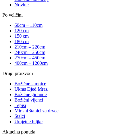
Novine
Po veličini
60cm – 110cm
120 cm
150 cm
180 cm
210cm – 220cm
240cm – 250cm
270cm – 450cm
400cm – 1200cm
Drugi proizvodi
Božićne lampice
Ukras Djed Mraz
Božićne girlande
Božićni vijenci
Tepisi
Mirisni štapići za drvce
Stalci
Umjetne biljke
Aktuelna ponuda