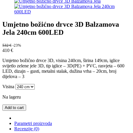
Umjetno božićno drvce 3D Balzamova
Jela 240cm 600LED
532
€
-23%
410
€
Umjetno božićno drvce 3D, visina 240cm, širina 149cm, iglice
svijetlo zelene jele 3D, tip iglice – 3D(PE) + PVC, rasvjeta – 600
LED, dizajn – gusti, metalni stalak, dužina vrha – 20cm, broj
dijelova – 3
Visina
Na lageru
Add to cart
Parametri proizvoda
Recenzije (0)