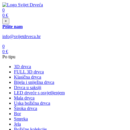
0
0
€
×
Pišite nam
info@svijetdrveca.hr
0
0
€
Po tipu
3D drvca
FULL 3D drvca
Klasična drvca
Bijela i sniježna drvca
Drvca u saksiji
LED drveće s osvjetljenjem
Mala drvca
Uska božićna drvca
Široka drvca
Bor
Smreka
Jela
Božićne kolekcije