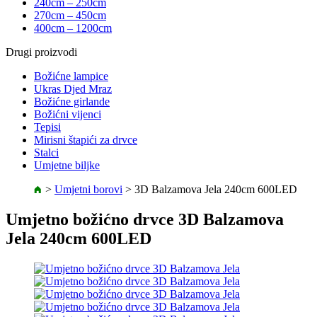
240cm – 250cm
270cm – 450cm
400cm – 1200cm
Drugi proizvodi
Božićne lampice
Ukras Djed Mraz
Božićne girlande
Božićni vijenci
Tepisi
Mirisni štapići za drvce
Stalci
Umjetne biljke
>
Umjetni borovi
>
3D Balzamova Jela 240cm 600LED
Umjetno božićno drvce 3D Balzamova
Jela 240cm 600LED