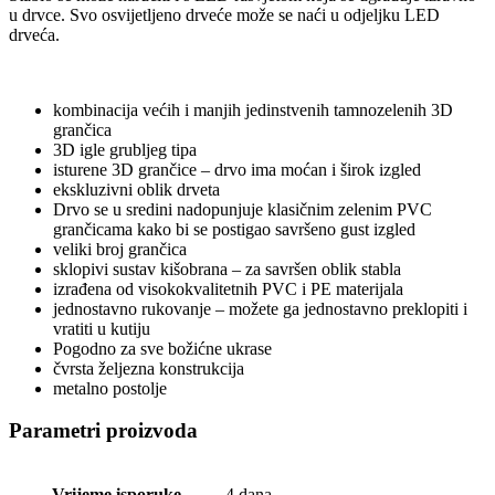
u drvce. Svo osvijetljeno drveće može se naći u odjeljku LED
drveća.
kombinacija većih i manjih jedinstvenih tamnozelenih 3D
grančica
3D igle grubljeg tipa
isturene 3D grančice – drvo ima moćan i širok izgled
ekskluzivni oblik drveta
Drvo se u sredini nadopunjuje klasičnim zelenim PVC
grančicama kako bi se postigao savršeno gust izgled
veliki broj grančica
sklopivi sustav kišobrana – za savršen oblik stabla
izrađena od visokokvalitetnih PVC i PE materijala
jednostavno rukovanje – možete ga jednostavno preklopiti i
vratiti u kutiju
Pogodno za sve božićne ukrase
čvrsta željezna konstrukcija
metalno postolje
Parametri proizvoda
Vrijeme isporuke
4 dana