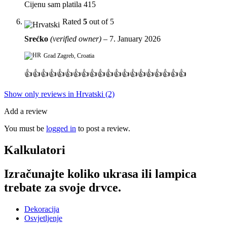
Cijenu sam platila 415
Rated
5
out of 5
Srećko
(verified owner)
–
7. January 2026
Grad Zagreb, Croatia
👍👍👍👍👍👍👍👍👍👍👍👍👍👍👍👍👍👍👍👍
Show only reviews in Hrvatski (2)
Add a review
You must be
logged in
to post a review.
Kalkulatori
Izračunajte koliko ukrasa ili lampica
trebate za svoje drvce.
Dekoracija
Osvjetljenje