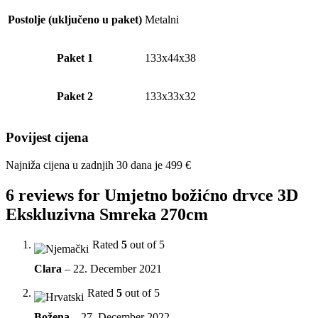
Postolje (uključeno u paket)
Metalni
Paket 1
133x44x38
Paket 2
133x33x32
Povijest cijena
Najniža cijena u zadnjih 30 dana je
499
€
6 reviews for
Umjetno božićno drvce 3D
Ekskluzivna Smreka 270cm
Rated
5
out of 5
Clara
–
22. December 2021
Rated
5
out of 5
Božena
–
27. December 2022