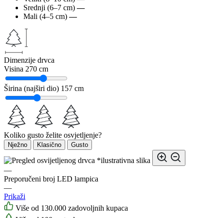
Srednji (6–7 cm)
—
Mali (4–5 cm)
—
Dimenzije drvca
Visina
270 cm
Širina (najširi dio)
157 cm
Koliko gusto želite osvjetljenje?
Nježno
Klasično
Gusto
*ilustrativna slika
—
Preporučeni broj LED lampica
—
Prikaži
Više od 130.000 zadovoljnih kupaca