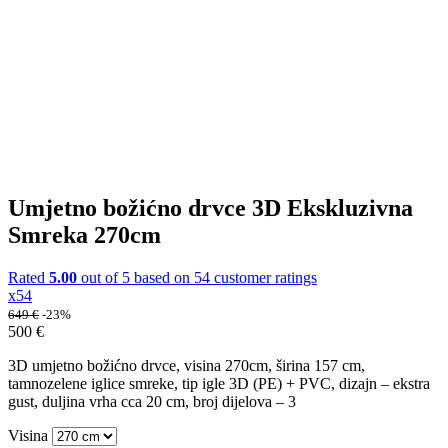
Umjetno božićno drvce 3D Ekskluzivna
Smreka 270cm
Rated
5.00
out of 5 based on
54
customer ratings
x54
649
€
-23%
500
€
3D umjetno božićno drvce, visina 270cm, širina 157 cm,
tamnozelene iglice smreke, tip igle 3D (PE) + PVC, dizajn – ekstra
gust, duljina vrha cca 20 cm, broj dijelova – 3
Visina