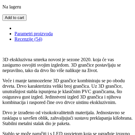
Na lageru
Add to cart
Parametri proizvoda
Recenzije (54)
3D ekskluzivna smreka novost je sezone 2020. koja će vas
zasigurno osvojiti svojim izgledom. 3D grančice postavljaju se
nepravilno, tako da drvo što više nalikuje na život.
Veće i manje tamnozelene 3D grančice kombiniraju se po obodu
drveta. Drvo karakterizira veliki broj grančica. Uz 3D grančice,
unutrašnjost stabla ispunjena je klasičnim PVC grančicama, što
osigurava gust izgled. Jedinstveni izgled 3D grančica i njihova
kombinacija i raspored čine ovo drvce uistinu ekskluzivnim.
Drvo je izrađeno od visokokvalitetnih materijala. Jednostavno se
rasklapa u savršen oblik, zahvaljujući sustavu preklapanja kišobrana.
Stabilni metalni stalak dio je paketa.
Stablo se može naručiti i s LED rasvjetom koja se ugrađuje izravno