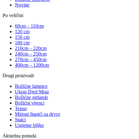
Novine
Po veličini
60cm – 110cm
120 cm
150 cm
180 cm
210cm – 220cm
240cm – 250cm
270cm – 450cm
400cm – 1200cm
Drugi proizvodi
Božićne lampice
Ukras Djed Mraz
Božićne girlande
Božićni vijenci
Tepisi
Mirisni štapići za drvce
Stalci
Umjetne biljke
Aktuelna ponuda