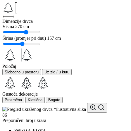
Dimenzije drvca
Visina
270 cm
Širina (promjer pri dnu)
157 cm
Položaj
Slobodno u prostoru
Uz zid / u kutu
Gustoća dekoracije
Prozračna
Klasična
Bogata
*ilustrativna slika
86
Preporučeni broj ukrasa
Veliki (8–10 cm)
—