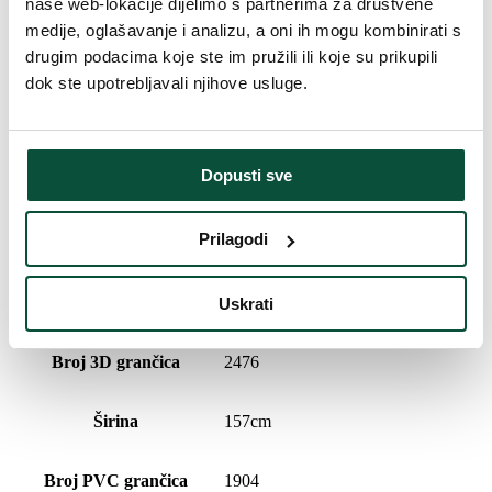
naše web-lokacije dijelimo s partnerima za društvene
Povijest cijena
medije, oglašavanje i analizu, a oni ih mogu kombinirati s
drugim podacima koje ste im pružili ili koje su prikupili
Najniža cijena u zadnjih 30 dana je
499
€
dok ste upotrebljavali njihove usluge.
Parametri proizvoda
Dopusti sve
Vrijeme isporuke
4 dana
Prilagodi
Ukupan broj grančica
4380
Visina (sa postoljem)
270 cm
Uskrati
Broj 3D grančica
2476
Širina
157cm
Broj PVC grančica
1904