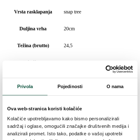
Vrsta rasklapanja
snap tree
Duljina vrha
20cm
Težina (brutto)
24,5
Broj dijelova
3
Težina (brutto)
30,6
Privola
Pojedinosti
O nama
Postolje (uključeno u paket)
Metalni
Ova web-stranica koristi kolačiće
Paket 1
133x44x38
Kolačiće upotrebljavamo kako bismo personalizirali
sadržaj i oglase, omogućili značajke društvenih medija i
Paket 2
133x33x32
analizirali promet. Isto tako, podatke o vašoj upotrebi