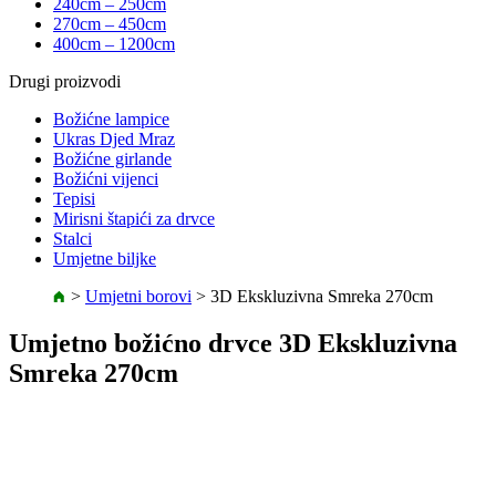
240cm – 250cm
270cm – 450cm
400cm – 1200cm
Drugi proizvodi
Božićne lampice
Ukras Djed Mraz
Božićne girlande
Božićni vijenci
Tepisi
Mirisni štapići za drvce
Stalci
Umjetne biljke
>
Umjetni borovi
>
3D Ekskluzivna Smreka 270cm
Umjetno božićno drvce 3D Ekskluzivna
Smreka 270cm