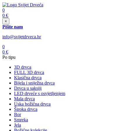
0
0
€
×
Pišite nam
info@svijetdrveca.hr
0
0
€
Po tipu
3D drvca
FULL 3D drvca
Klasična drvca
Bijela i sniježna drvca
Drvca u saksiji
LED drveće s osvjetljenjem
Mala drvca
Uska božićna drvca
Široka drvca
Bor
Smreka
Jela
Božićne kolekcije