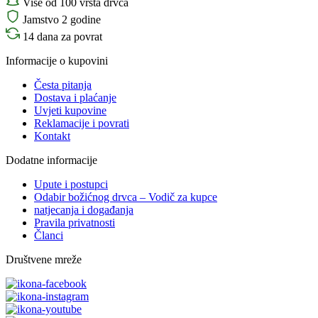
Više od 100 vrsta drvca
Jamstvo 2 godine
14 dana za povrat
Informacije o kupovini
Česta pitanja
Dostava i plaćanje
Uvjeti kupovine
Reklamacije i povrati
Kontakt
Dodatne informacije
Upute i postupci
Odabir božićnog drvca – Vodič za kupce
natjecanja i događanja
Pravila privatnosti
Članci
Društvene mreže