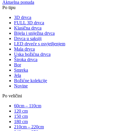
Aktuelna ponuda
Po tipu
3D drvca
FULL 3D drvca
Klasična drvca
Bijela i sniježna drvca
Drvca u saksiji
LED drveće s osvjetljenjem
Mala drvca
Uska božićna drvca
Široka drvca
Bor
Smreka
Jela
Božićne kolekcije
Novine
Po veličini
60cm – 110cm
120 cm
150 cm
180 cm
210cm – 220cm