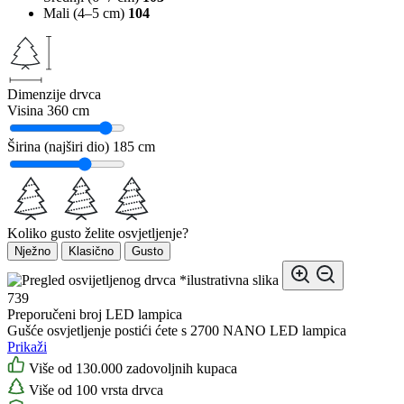
Mali (4–5 cm)
104
Dimenzije drvca
Visina
360 cm
Širina (najširi dio)
185 cm
Koliko gusto želite osvjetljenje?
Nježno
Klasično
Gusto
*ilustrativna slika
739
Preporučeni broj LED lampica
Gušće osvjetljenje postići ćete s 2700 NANO LED lampica
Prikaži
Više od 130.000 zadovoljnih kupaca
Više od 100 vrsta drvca