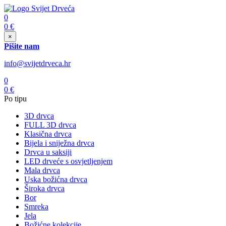
0
0
€
×
Pišite nam
info@svijetdrveca.hr
0
0
€
Po tipu
3D drvca
FULL 3D drvca
Klasična drvca
Bijela i sniježna drvca
Drvca u saksiji
LED drveće s osvjetljenjem
Mala drvca
Uska božićna drvca
Široka drvca
Bor
Smreka
Jela
Božićne kolekcije