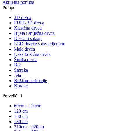
Aktuelna ponuda
Po tipu
3D drvca
FULL 3D drvca
Klasična drvca
Bijela i sniježna drvca
Drvca u saksiji
LED drveće s osvjetljenjem
Mala drvca
Uska božićna drvca
Široka drvca
Bor
Smreka
Jela
Božićne kolekcije
Novine
Po veličini
60cm – 110cm
120 cm
150 cm
180 cm
210cm – 220cm