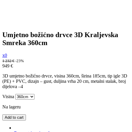
Umjetno božićno drvce 3D Kraljevska
Smreka 360cm
x0
1 232
€
-23%
949
€
3D umjetno božićno drvce, visina 360cm, širina 185cm, tip igle 3D
(PE) + PVC, dizajn – gust, duljina vrha 20 cm, metalni stalak, broj
dijelova –4
Visina
Na lageru
Add to cart