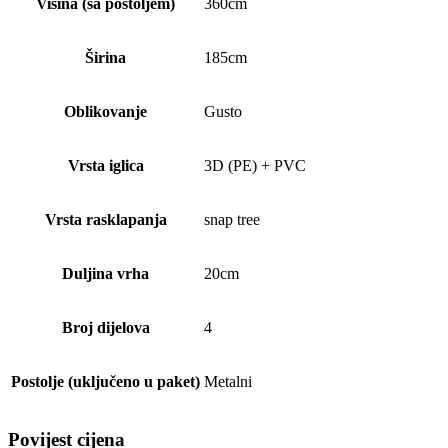
Visina (sa postoljem)
360cm
Širina
185cm
Oblikovanje
Gusto
Vrsta iglica
3D (PE) + PVC
Vrsta rasklapanja
snap tree
Duljina vrha
20cm
Broj dijelova
4
Postolje (uključeno u paket)
Metalni
Povijest cijena