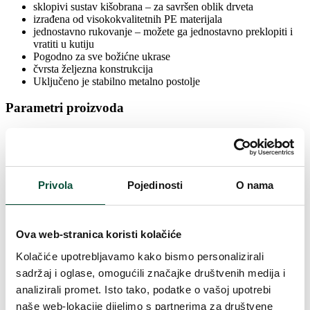
sklopivi sustav kišobrana – za savršen oblik drveta
izrađena od visokokvalitetnih PE materijala
jednostavno rukovanje – možete ga jednostavno preklopiti i
vratiti u kutiju
Pogodno za sve božićne ukrase
čvrsta željezna konstrukcija
Uključeno je stabilno metalno postolje
Parametri proizvoda
Vrijeme isporuke
4 dana
Privola
Pojedinosti
O nama
Visina (sa postoljem)
360cm
Širina
185cm
Ova web-stranica koristi kolačiće
Kolačiće upotrebljavamo kako bismo personalizirali
Oblikovanje
Gusto
sadržaj i oglase, omogućili značajke društvenih medija i
analizirali promet. Isto tako, podatke o vašoj upotrebi
Vrsta iglica
3D (PE) + PVC
naše web-lokacije dijelimo s partnerima za društvene