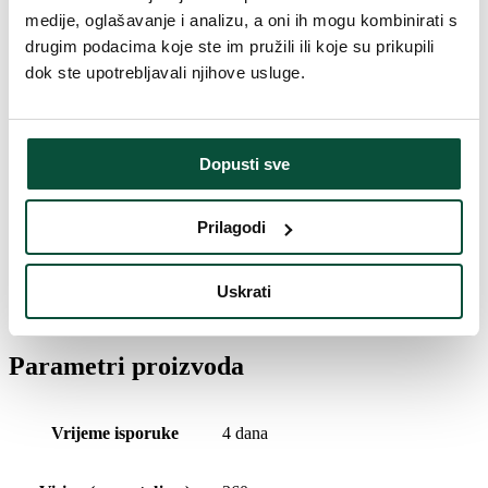
medije, oglašavanje i analizu, a oni ih mogu kombinirati s
Vrsta rasklapanja
snap tree
drugim podacima koje ste im pružili ili koje su prikupili
dok ste upotrebljavali njihove usluge.
Duljina vrha
20cm
Broj dijelova
4
Dopusti sve
Postolje (uključeno u paket)
Metalni
Prilagodi
Povijest cijena
Uskrati
Najniža cijena u zadnjih 30 dana je
949
€
Parametri proizvoda
Vrijeme isporuke
4 dana