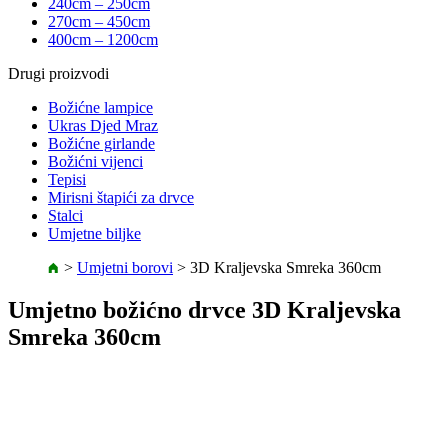
240cm – 250cm
270cm – 450cm
400cm – 1200cm
Drugi proizvodi
Božićne lampice
Ukras Djed Mraz
Božićne girlande
Božićni vijenci
Tepisi
Mirisni štapići za drvce
Stalci
Umjetne biljke
>
Umjetni borovi
>
3D Kraljevska Smreka 360cm
Umjetno božićno drvce 3D Kraljevska
Smreka 360cm