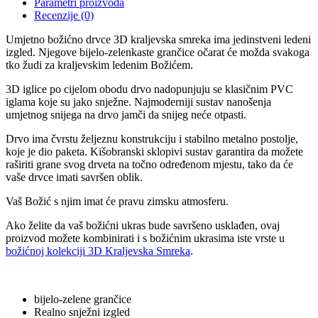
Parametri proizvoda
Recenzije (0)
Umjetno božićno drvce 3D kraljevska smreka ima jedinstveni ledeni
izgled. Njegove bijelo-zelenkaste grančice očarat će možda svakoga
tko žudi za kraljevskim ledenim Božićem.
3D iglice po cijelom obodu drvo nadopunjuju se klasičnim PVC
iglama koje su jako snježne. Najmoderniji sustav nanošenja
umjetnog snijega na drvo jamči da snijeg neće otpasti.
Drvo ima čvrstu željeznu konstrukciju i stabilno metalno postolje,
koje je dio paketa. Kišobranski sklopivi sustav garantira da možete
raširiti grane svog drveta na točno određenom mjestu, tako da će
vaše drvce imati savršen oblik.
Vaš Božić s njim imat će pravu zimsku atmosferu.
Ako želite da vaš božićni ukras bude savršeno usklađen, ovaj
proizvod možete kombinirati i s božićnim ukrasima iste vrste u
božićnoj kolekciji 3D Kraljevska Smreka
.
bijelo-zelene grančice
Realno snježni izgled