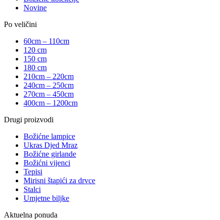
Novine
Po veličini
60cm – 110cm
120 cm
150 cm
180 cm
210cm – 220cm
240cm – 250cm
270cm – 450cm
400cm – 1200cm
Drugi proizvodi
Božićne lampice
Ukras Djed Mraz
Božićne girlande
Božićni vijenci
Tepisi
Mirisni štapići za drvce
Stalci
Umjetne biljke
Aktuelna ponuda