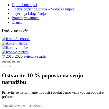
Upute i postupci
Odabir božićnog drvca – Vodič za kupce
natjecanja i događanja
Pravila privatnosti
Članci
Društvene mreže
© 2015-2026
svijetdrveca.hr
Ostvarite 10 % popusta na svoju
narudžbu
Prijavite se na primanje novosti i poslat ćemo vam kod za popust e-
poštom.