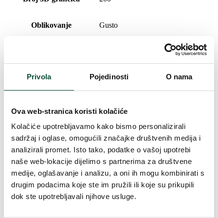
Oblikovanje
Gusto
Broj PVC grančica
36
Privola
Pojedinosti
O nama
Vrsta iglica
3D (PE) + PVC
Postotni udio 3D/PVC
85/15
Ova web-stranica koristi kolačiće
Kolačiće upotrebljavamo kako bismo personalizirali
Broj dijelova
1
sadržaj i oglase, omogućili značajke društvenih medija i
analizirali promet. Isto tako, podatke o vašoj upotrebi
Vrsta rasklapanja
sustav rasklapanja
naše web-lokacije dijelimo s partnerima za društvene
medije, oglašavanje i analizu, a oni ih mogu kombinirati s
Postolje (uključeno u paket)
Saksija
drugim podacima koje ste im pružili ili koje su prikupili
dok ste upotrebljavali njihove usluge.
Težina (brutto)
1,5