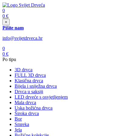
0
0
€
×
Pišite nam
info@svijetdrveca.hr
0
0
€
Po tipu
3D drvca
FULL 3D drvca
Klasična drvca
Bijela i sniježna drvca
Drvca u saksiji
LED drveće s osvjetljenjem
Mala drvca
Uska božićna drvca
Široka drvca
Bor
Smreka
Jela
Božićne kolekcije