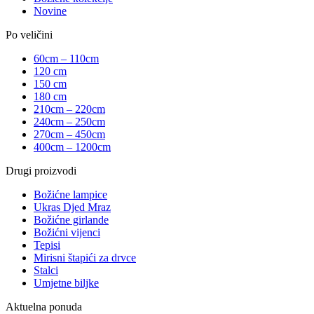
Novine
Po veličini
60cm – 110cm
120 cm
150 cm
180 cm
210cm – 220cm
240cm – 250cm
270cm – 450cm
400cm – 1200cm
Drugi proizvodi
Božićne lampice
Ukras Djed Mraz
Božićne girlande
Božićni vijenci
Tepisi
Mirisni štapići za drvce
Stalci
Umjetne biljke
Aktuelna ponuda