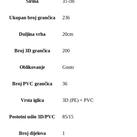
Širina
35 cm
Ukupan broj grančica
236
Duljina vrha
20cm
Broj 3D grančica
200
Oblikovanje
Gusto
Broj PVC grančica
36
Vrsta iglica
3D (PE) + PVC
Postotni udio 3D/PVC
85/15
Broj dijelova
1