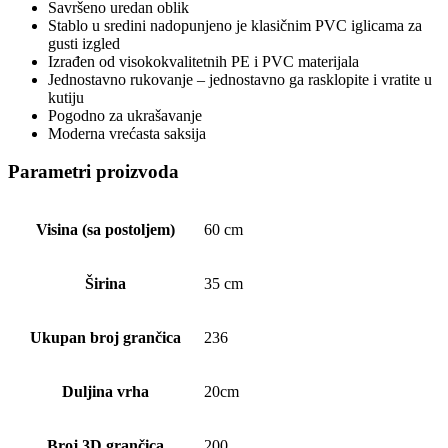
Savršeno uredan oblik
Stablo u sredini nadopunjeno je klasičnim PVC iglicama za
gusti izgled
Izrađen od visokokvalitetnih PE i PVC materijala
Jednostavno rukovanje – jednostavno ga rasklopite i vratite u
kutiju
Pogodno za ukrašavanje
Moderna vrećasta saksija
Parametri proizvoda
Visina (sa postoljem)
60 cm
Širina
35 cm
Ukupan broj grančica
236
Duljina vrha
20cm
Broj 3D grančica
200