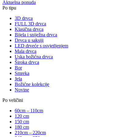
Aktuelna ponuda
Po tipu
3D drvca
FULL 3D drvca
Klasična drvca
Bijela i sniježna drvca
Drvca u saksiji
LED drveće s osvjetljenjem
Mala drvca
Uska božićna drvca
Široka drvca
Bor
Smreka
Jela
Božićne kolekcije
Novine
Po veličini
60cm – 110cm
120 cm
150 cm
180 cm
210cm – 220cm