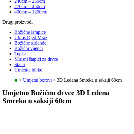
240cm – 250cm
270cm – 450cm
400cm – 1200cm
Drugi proizvodi
Božićne lampice
Ukras Djed Mraz
Božićne girlande
Božićni vijenci
Tepisi
Mirisni štapići za drvce
Stalci
Umjetne biljke
>
Umjetni borovi
>
3D Ledena Smreka u saksiji 60cm
Umjetno Božićno drvce 3D Ledena
Smreka u saksiji 60cm