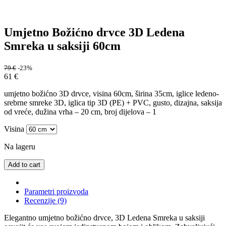
Umjetno Božićno drvce 3D Ledena
Smreka u saksiji 60cm
79
€
-23%
61
€
umjetno božićno 3D drvce, visina 60cm, širina 35cm, iglice ledeno-
srebrne smreke 3D, iglica tip 3D (PE) + PVC, gusto, dizajna, saksija
od vreće, dužina vrha – 20 cm, broj dijelova – 1
Visina
Na lageru
Add to cart
Parametri proizvoda
Recenzije (9)
Elegantno umjetno božićno drvce, 3D Ledena Smreka u saksiji