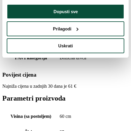
Težina (brutto)
2
Dopusti sve
Vrijeme isporuke
4 dana
Prilagodi
Paket 1
60x20x20
Uskrati
FAVI kategorija
Božićna drvca
Povijest cijena
Najniža cijena u zadnjih 30 dana je
61
€
Parametri proizvoda
Visina (sa postoljem)
60 cm