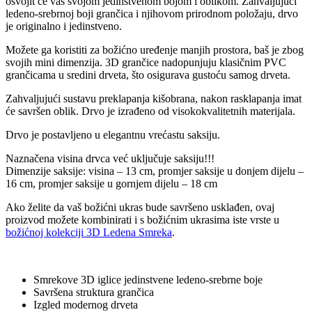
osvojit će vas svojom jedinstvenom bojom i oblikom. Zahvaljujući
ledeno-srebrnoj boji grančica i njihovom prirodnom položaju, drvo
je originalno i jedinstveno.
Možete ga koristiti za božićno uređenje manjih prostora, baš je zbog
svojih mini dimenzija. 3D grančice nadopunjuju klasičnim PVC
grančicama u sredini drveta, što osigurava gustoću samog drveta.
Zahvaljujući sustavu preklapanja kišobrana, nakon rasklapanja imat
će savršen oblik. Drvo je izrađeno od visokokvalitetnih materijala.
Drvo je postavljeno u elegantnu vrećastu saksiju.
Naznačena visina drvca već uključuje saksiju!!!
Dimenzije saksije: visina – 13 cm, promjer saksije u donjem dijelu –
16 cm, promjer saksije u gornjem dijelu – 18 cm
Ako želite da vaš božićni ukras bude savršeno usklađen, ovaj
proizvod možete kombinirati i s božićnim ukrasima iste vrste u
božićnoj kolekciji 3D Ledena Smreka
.
Smrekove 3D iglice jedinstvene ledeno-srebrne boje
Savršena struktura grančica
Izgled modernog drveta