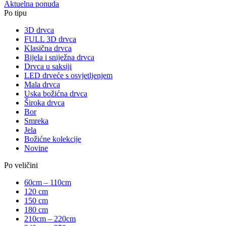
Aktuelna ponuda
Po tipu
3D drvca
FULL 3D drvca
Klasična drvca
Bijela i sniježna drvca
Drvca u saksiji
LED drveće s osvjetljenjem
Mala drvca
Uska božićna drvca
Široka drvca
Bor
Smreka
Jela
Božićne kolekcije
Novine
Po veličini
60cm – 110cm
120 cm
150 cm
180 cm
210cm – 220cm