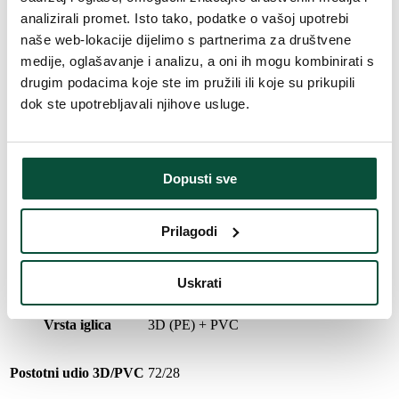
analizirali promet. Isto tako, podatke o vašoj upotrebi
Broj dijelova
1
naše web-lokacije dijelimo s partnerima za društvene
medije, oglašavanje i analizu, a oni ih mogu kombinirati s
drugim podacima koje ste im pružili ili koje su prikupili
Ukupan broj grančica
632
dok ste upotrebljavali njihove usluge.
Oblikovanje
Gusto
Dopusti sve
Broj 3D grančica
455
Širina
60 cm
Prilagodi
Broj PVC grančica
177
Uskrati
Vrsta iglica
3D (PE) + PVC
Postotni udio 3D/PVC
72/28