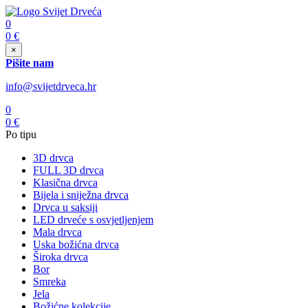
0
0
€
×
Pišite nam
info@svijetdrveca.hr
0
0
€
Po tipu
3D drvca
FULL 3D drvca
Klasična drvca
Bijela i sniježna drvca
Drvca u saksiji
LED drveće s osvjetljenjem
Mala drvca
Uska božićna drvca
Široka drvca
Bor
Smreka
Jela
Božićne kolekcije