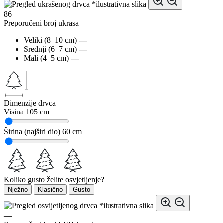
*ilustrativna slika
86
Preporučeni broj ukrasa
Veliki (8–10 cm)
—
Srednji (6–7 cm)
—
Mali (4–5 cm)
—
Dimenzije drvca
Visina
105 cm
Širina (najširi dio)
60 cm
Koliko gusto želite osvjetljenje?
Nježno
Klasično
Gusto
*ilustrativna slika
—