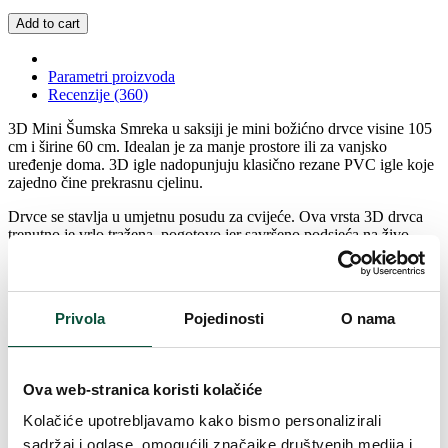
Add to cart
Parametri proizvoda
Recenzije (360)
3D Mini Šumska Smreka u saksiji je mini božićno drvce visine 105
cm i širine 60 cm. Idealan je za manje prostore ili za vanjsko
uređenje doma. 3D igle nadopunjuju klasično rezane PVC igle koje
zajedno čine prekrasnu cjelinu.
Drvce se stavlja u umjetnu posudu za cvijeće. Ova vrsta 3D drvca
trenutno je vrlo tražena, pogotovo jer savršeno podsjeća na živo
božićno drvce u saksiji za cvijeće.
Naznačena visina drvca već uključuje i saksiju!!!
Privola
Pojedinosti
O nama
Dimenzije saksije: visina – 20cm, promjer saksije u donjem dijelu –
15cm, promjer saksije u gornjem dijelu – 19cm
Parametri proizvoda
Ova web-stranica koristi kolačiće
Kolačiće upotrebljavamo kako bismo personalizirali
Vrijeme isporuke
4 dana
sadržaj i oglase, omogućili značajke društvenih medija i