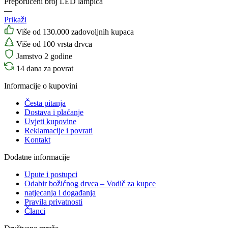
Preporučeni broj LED lampica
—
Prikaži
Više od 130.000 zadovoljnih kupaca
Više od 100 vrsta drvca
Jamstvo 2 godine
14 dana za povrat
Informacije o kupovini
Česta pitanja
Dostava i plaćanje
Uvjeti kupovine
Reklamacije i povrati
Kontakt
Dodatne informacije
Upute i postupci
Odabir božićnog drvca – Vodič za kupce
natjecanja i događanja
Pravila privatnosti
Članci