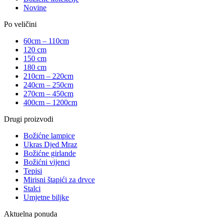
Novine
Po veličini
60cm – 110cm
120 cm
150 cm
180 cm
210cm – 220cm
240cm – 250cm
270cm – 450cm
400cm – 1200cm
Drugi proizvodi
Božićne lampice
Ukras Djed Mraz
Božićne girlande
Božićni vijenci
Tepisi
Mirisni štapići za drvce
Stalci
Umjetne biljke
Aktuelna ponuda