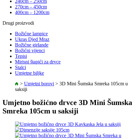
240cm – 250cm
270cm – 450cm
400cm – 1200cm
Drugi proizvodi
Božićne lampice
Ukras Djed Mraz
Božićne girlande
Božićni vijenci
Tepisi
Mirisni štapići za drvce
Stalci
Umjetne biljke
>
Umjetni borovi
>
3D Mini Šumska Smreka 105cm u
saksiji
Umjetno božićno drvce 3D Mini Šumska
Smreka 105cm u saksiji