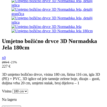
Umjetno božićno drvce 3D Normadska
Jela 180cm
x0
295
€
-23%
227
€
3D umjetno božićno drvce, visina 180 cm, širina 116 cm, igla 3D
(PE) + PVC, 3D iglice od jele tamnije zelene boje, dizajn – gusti,
duljina vrha 20 cm, umjetni stalak, broj dijelova – 1
Visina
Na lageru