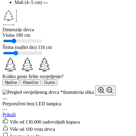
Mali (4–5 cm)
—
Dimenzije drvca
Visina
180 cm
Širina (najširi dio)
116 cm
Koliko gusto želite osvjetljenje?
Nježno
Klasično
Gusto
*ilustrativna slika
—
Preporučeni broj LED lampica
—
Prikaži
Više od 130.000 zadovoljnih kupaca
Više od 100 vrsta drvca