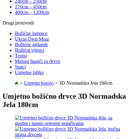
240cm – 250cm
270cm – 450cm
400cm – 1200cm
Drugi proizvodi
Božićne lampice
Ukras Djed Mraz
Božićne girlande
Božićni vijenci
Tepisi
Mirisni štapići za drvce
Stalci
Umjetne biljke
>
Umjetni borovi
>
3D Normadska Jela 180cm
Umjetno božićno drvce 3D Normadska
Jela 180cm