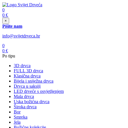
0
0
€
×
Pišite nam
info@svijetdrveca.hr
0
0
€
Po tipu
3D drvca
FULL 3D drvca
Klasična drvca
Bijela i sniježna drvca
Drvca u saksiji
LED drveće s osvjetljenjem
Mala drvca
Uska božićna drvca
Široka drvca
Bor
Smreka
Jela
Božićne kolekcije