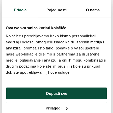
grančicama kako bi se postigao savršeno gust izgled
izrađena od visokokvalitetnih PE i PVC materijala
Privola
Pojedinosti
O nama
jednostavno rukovanje – lako ga možete rasklopiti i vratiti u
kutiju
Pogodno za sve vrste božićnih ukrasa
čvrsta željezna konstrukcija
Ova web-stranica koristi kolačiće
metalno postolje
Kolačiće upotrebljavamo kako bismo personalizirali
Parametri proizvoda
sadržaj i oglase, omogućili značajke društvenih medija i
analizirali promet. Isto tako, podatke o vašoj upotrebi
naše web-lokacije dijelimo s partnerima za društvene
Vrijeme isporuke
4 dana
medije, oglašavanje i analizu, a oni ih mogu kombinirati s
drugim podacima koje ste im pružili ili koje su prikupili
Ukupan broj grančica
1782
dok ste upotrebljavali njihove usluge.
Visina (sa postoljem)
180 cm
Dopusti sve
Broj 3D grančica
1080
Prilagodi
Širina
116 cm