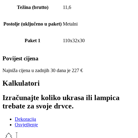
Težina (brutto)
11,6
Postolje (uključeno u paket)
Metalni
Paket 1
110x32x30
Povijest cijena
Najniža cijena u zadnjih 30 dana je
227
€
Kalkulatori
Izračunajte koliko ukrasa ili lampica
trebate za svoje drvce.
Dekoracija
Osvjetljenje