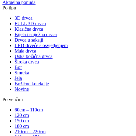
Aktuelna ponuda
Po tipu
3D drvca
FULL 3D drvca
Klasična drvca
Bijela i sniježna drvca
Drvca u saksiji
LED drveće s osvjetljenjem
Mala drvca
Uska božićna drvca
Široka drvca
Bor
Smreka
Jela
Božićne kolekcije
Novine
Po veličini
60cm – 110cm
120 cm
150 cm
180 cm
210cm – 220cm