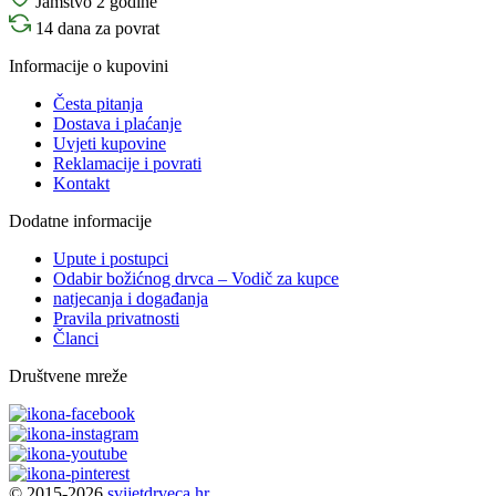
Jamstvo 2 godine
14 dana za povrat
Informacije o kupovini
Česta pitanja
Dostava i plaćanje
Uvjeti kupovine
Reklamacije i povrati
Kontakt
Dodatne informacije
Upute i postupci
Odabir božićnog drvca – Vodič za kupce
natjecanja i događanja
Pravila privatnosti
Članci
Društvene mreže
© 2015-2026
svijetdrveca.hr