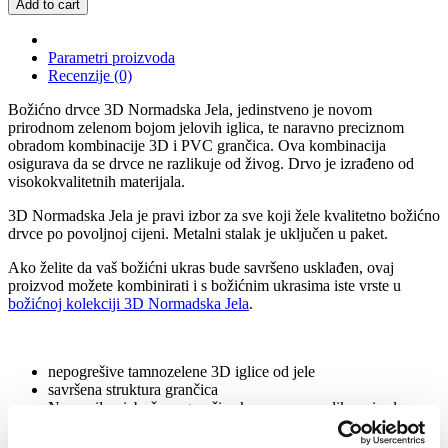
Add to cart
Parametri proizvoda
Recenzije (0)
Božićno drvce 3D Normadska Jela, jedinstveno je novom
prirodnom zelenom bojom jelovih iglica, te naravno preciznom
obradom kombinacije 3D i PVC grančica. Ova kombinacija
osigurava da se drvce ne razlikuje od živog. Drvo je izrađeno od
visokokvalitetnih materijala.
3D Normadska Jela je pravi izbor za sve koji žele kvalitetno božićno
drvce po povoljnoj cijeni. Metalni stalak je uključen u paket.
Ako želite da vaš božićni ukras bude savršeno usklađen, ovaj
proizvod možete kombinirati i s božićnim ukrasima iste vrste u
božićnoj kolekciji 3D Normadska Jela
.
nepogrešive tamnozelene 3D iglice od jele
savršena struktura grančica
Nepravilno izbočene grančice kao prava preslika prirode
sklopivi sustav kišobrana – za savršen oblik stabla
Stablo se u sredini nadopunjuje klasičnim zelenim PVC