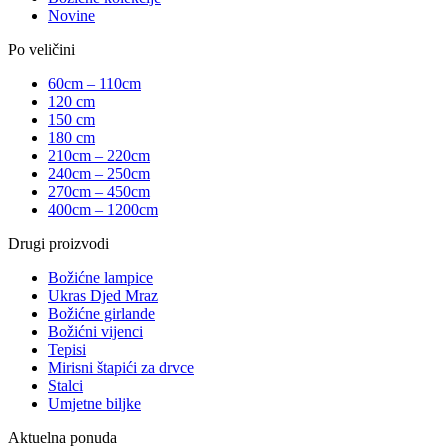
Novine
Po veličini
60cm – 110cm
120 cm
150 cm
180 cm
210cm – 220cm
240cm – 250cm
270cm – 450cm
400cm – 1200cm
Drugi proizvodi
Božićne lampice
Ukras Djed Mraz
Božićne girlande
Božićni vijenci
Tepisi
Mirisni štapići za drvce
Stalci
Umjetne biljke
Aktuelna ponuda