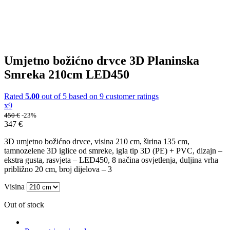
Umjetno božićno drvce 3D Planinska
Smreka 210cm LED450
Rated
5.00
out of 5 based on
9
customer ratings
x9
450
€
-23%
347
€
3D umjetno božićno drvce, visina 210 cm, širina 135 cm,
tamnozelene 3D iglice od smreke, igla tip 3D (PE) + PVC, dizajn –
ekstra gusta, rasvjeta – LED450, 8 načina osvjetlenja, duljina vrha
približno 20 cm, broj dijelova – 3
Visina
Out of stock