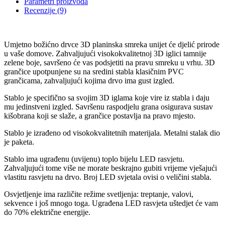
Parametri proizvoda
Recenzije (9)
Umjetno božićno drvce 3D planinska smreka unijet će djelić prirode
u vaše domove. Zahvaljujući visokokvalitetnoj 3D iglici tamnije
zelene boje, savršeno će vas podsjetiti na pravu smreku u vrhu. 3D
grančice upotpunjene su na sredini stabla klasičnim PVC
grančicama, zahvaljujući kojima drvo ima gust izgled.
Stablo je specifično sa svojim 3D iglama koje vire iz stabla i daju
mu jedinstveni izgled. Savršenu raspodjelu grana osigurava sustav
kišobrana koji se slaže, a grančice postavlja na pravo mjesto.
Stablo je izrađeno od visokokvalitetnih materijala. Metalni stalak dio
je paketa.
Stablo ima ugrađenu (uvijenu) toplo bijelu LED rasvjetu.
Zahvaljujući tome više ne morate beskrajno gubiti vrijeme vješajući
vlastitu rasvjetu na drvo. Broj LED svjetala ovisi o veličini stabla.
Osvjetljenje ima različite režime svetljenja: treptanje, valovi,
sekvence i još mnogo toga. Ugrađena LED rasvjeta uštedjet će vam
do 70% električne energije.