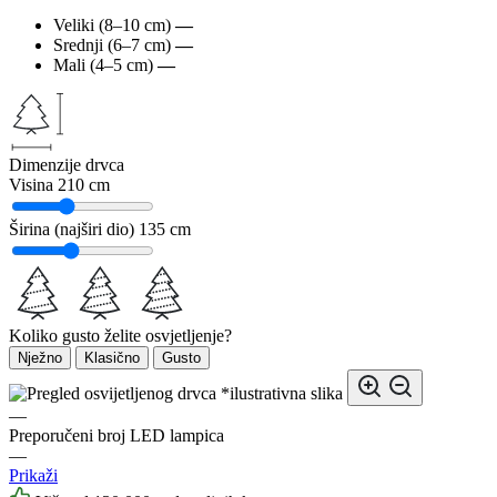
Veliki (8–10 cm)
—
Srednji (6–7 cm)
—
Mali (4–5 cm)
—
Dimenzije drvca
Visina
210 cm
Širina (najširi dio)
135 cm
Koliko gusto želite osvjetljenje?
Nježno
Klasično
Gusto
*ilustrativna slika
—
Preporučeni broj LED lampica
—
Prikaži