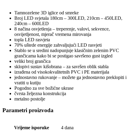
Tamnozelene 3D iglice od smreke
Broj LED svjetala 180cm – 300LED, 210cm – 450LED,
240cm – 600LED
8 načina osvjetlenja – treperenje, valovi, sekvence,
osvijetljenost, mjerač vremena mirovanja
topla LED rasvjeta
70% uštede energije zahvaljujući LED rasvjeti
Stablo se u sredini nadopunjuje klasičnim zelenim PVC
grančicama kako bi se postigao savršeno gust izgled
veliki broj grančica
sklopivi sustav kišobrana – za savršen oblik stabla
izrađena od visokokvalitetnih PVC i PE materijala
jednostavno rukovanje – možete ga jednostavno preklopiti i
vratiti u kutiju
Pogodno za sve božićne ukrase
čvrsta željezna konstrukcija
metalno postolje
Parametri proizvoda
Vrijeme isporuke
4 dana