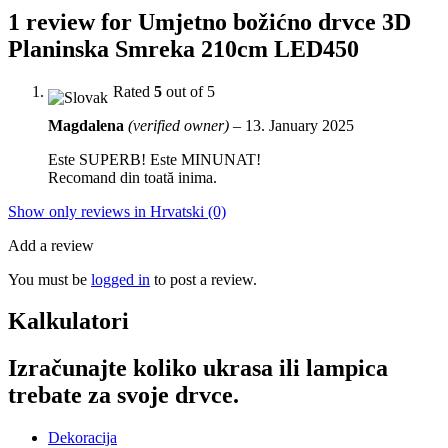
1 review for
Umjetno božićno drvce 3D
Planinska Smreka 210cm LED450
Rated
5
out of 5
Magdalena
(verified owner)
–
13. January 2025
Este SUPERB! Este MINUNAT!
Recomand din toată inima.
Show only reviews in Hrvatski (0)
Add a review
You must be
logged in
to post a review.
Kalkulatori
Izračunajte koliko ukrasa ili lampica
trebate za svoje drvce.
Dekoracija