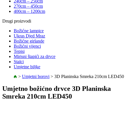
240cm – 250cm
270cm – 450cm
400cm – 1200cm
Drugi proizvodi
Božićne lampice
Ukras Djed Mraz
Božićne girlande
Božićni vijenci
Tepisi
Mirisni štapići za drvce
Stalci
Umjetne biljke
>
Umjetni borovi
>
3D Planinska Smreka 210cm LED450
Umjetno božićno drvce 3D Planinska
Smreka 210cm LED450