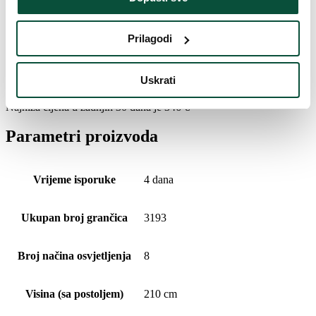
Broj LED dioda
450
Prilagodi
LED boja
Toplo bijela
Povijest cijena
Uskrati
Najniža cijena u zadnjih 30 dana je
346
€
Parametri proizvoda
Vrijeme isporuke
4 dana
Ukupan broj grančica
3193
Broj načina osvjetljenja
8
Visina (sa postoljem)
210 cm