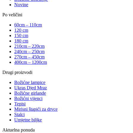
Novine
Po veličini
60cm – 110cm
120 cm
150 cm
180 cm
210cm – 220cm
240cm – 250cm
270cm – 450cm
400cm – 1200cm
Drugi proizvodi
Božićne lampice
Ukras Djed Mraz
Božićne girlande
Božićni vijenci
Tepisi
Mirisni štapići za drvce
Stalci
Umjetne biljke
Aktuelna ponuda