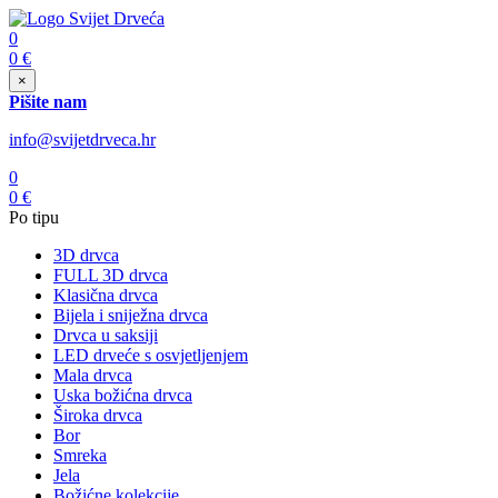
0
0
€
×
Pišite nam
info@svijetdrveca.hr
0
0
€
Po tipu
3D drvca
FULL 3D drvca
Klasična drvca
Bijela i sniježna drvca
Drvca u saksiji
LED drveće s osvjetljenjem
Mala drvca
Uska božićna drvca
Široka drvca
Bor
Smreka
Jela
Božićne kolekcije