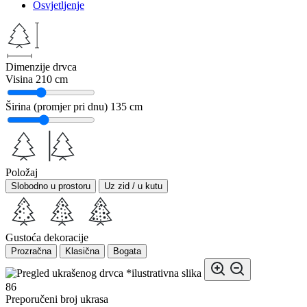
Osvjetljenje
Dimenzije drvca
Visina
210 cm
Širina (promjer pri dnu)
135 cm
Položaj
Slobodno u prostoru
Uz zid / u kutu
Gustoća dekoracije
Prozračna
Klasična
Bogata
*ilustrativna slika
86
Preporučeni broj ukrasa