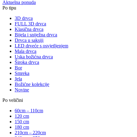
Aktuelna ponuda
Po tipu
3D drvca
FULL 3D drvca
Klasična drvca
Bijela i sniježna drvca
Drvca u saksiji
LED drveće s osvjetljenjem
Mala drvca
Uska božićna drvca
Široka drvca
Bor
Smreka
Jela
Božićne kolekcije
Novine
Po veličini
60cm – 110cm
120 cm
150 cm
180 cm
210cm – 220cm