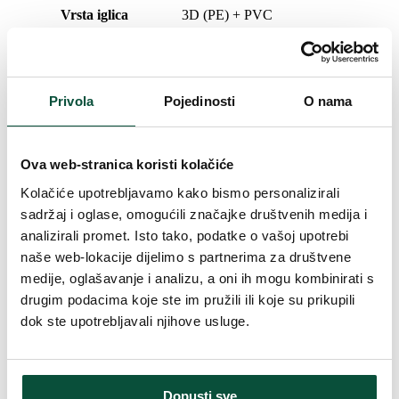
Vrsta iglica
3D (PE) + PVC
Vrsta rasklapanja
snap tree
Privola
Pojedinosti
O nama
Duljina vrha
20cm
Težina (brutto)
15,3
Ova web-stranica koristi kolačiće
Kolačiće upotrebljavamo kako bismo personalizirali
Broj dijelova
3
sadržaj i oglase, omogućili značajke društvenih medija i
analizirali promet. Isto tako, podatke o vašoj upotrebi
Težina (brutto)
18,4
naše web-lokacije dijelimo s partnerima za društvene
medije, oglašavanje i analizu, a oni ih mogu kombinirati s
drugim podacima koje ste im pružili ili koje su prikupili
Postolje (uključeno u paket)
Metalni
dok ste upotrebljavali njihove usluge.
Paket 1
120x44x38
Dopusti sve