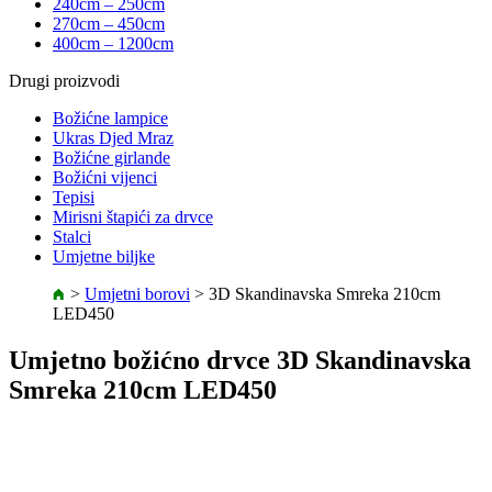
240cm – 250cm
270cm – 450cm
400cm – 1200cm
Drugi proizvodi
Božićne lampice
Ukras Djed Mraz
Božićne girlande
Božićni vijenci
Tepisi
Mirisni štapići za drvce
Stalci
Umjetne biljke
>
Umjetni borovi
>
3D Skandinavska Smreka 210cm
LED450
Umjetno božićno drvce 3D Skandinavska
Smreka 210cm LED450