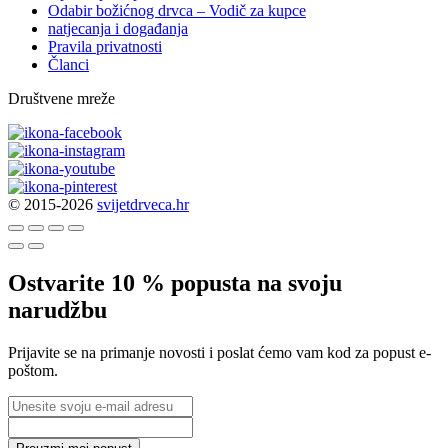
Odabir božićnog drvca – Vodič za kupce
natjecanja i događanja
Pravila privatnosti
Članci
Društvene mreže
© 2015-2026
svijetdrveca.hr
Ostvarite 10 % popusta na svoju
narudžbu
Prijavite se na primanje novosti i poslat ćemo vam kod za popust e-
poštom.