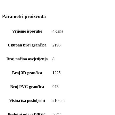
Parametri proizvoda
Vrijeme isporuke
4 dana
Ukupan broj grančica
2198
Broj načina osvjetljenja
8
Broj 3D grančica
1225
Broj PVC grančica
973
Visina (sa postoljem)
210 cm
Postotni udio 3D/PVC
56/44