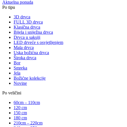
Aktuelna ponuda
Po tipu
3D drvca
FULL 3D drvca
Klasična drvca
Bijela i sniježna drvca
Drvca u saksiji
LED drveće s osvjetljenjem
Mala drvca
Uska božićna drvca
Široka drvca
Bor
Smreka
Jela
Božićne kolekcije
Novine
Po veličini
60cm – 110cm
120 cm
150 cm
180 cm
210cm – 220cm