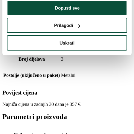
Dopusti sve
Duljina vrha
20cm
Prilagodi
Broj LED dioda
450
Uskrati
LED boja
Toplo bijela
Broj dijelova
3
Postolje (uključeno u paket)
Metalni
Povijest cijena
Najniža cijena u zadnjih 30 dana je
357
€
Parametri proizvoda