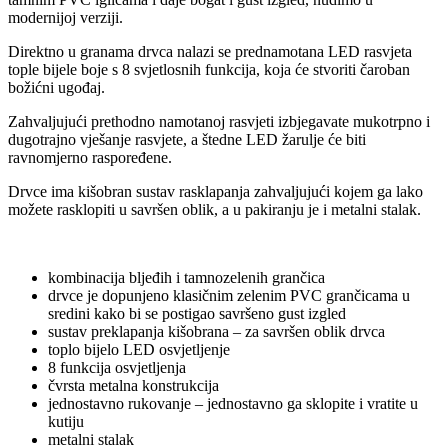
modernijoj verziji.
Direktno u granama drvca nalazi se prednamotana LED rasvjeta
tople bijele boje s 8 svjetlosnih funkcija, koja će stvoriti čaroban
božićni ugođaj.
Zahvaljujući prethodno namotanoj rasvjeti izbjegavate mukotrpno i
dugotrajno vješanje rasvjete, a štedne LED žarulje će biti
ravnomjerno raspoređene.
Drvce ima kišobran sustav rasklapanja zahvaljujući kojem ga lako
možete rasklopiti u savršen oblik, a u pakiranju je i metalni stalak.
kombinacija bljeđih i tamnozelenih grančica
drvce je dopunjeno klasičnim zelenim PVC grančicama u
sredini kako bi se postigao savršeno gust izgled
sustav preklapanja kišobrana – za savršen oblik drvca
toplo bijelo LED osvjetljenje
8 funkcija osvjetljenja
čvrsta metalna konstrukcija
jednostavno rukovanje – jednostavno ga sklopite i vratite u
kutiju
metalni stalak