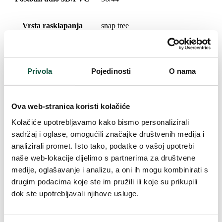
Vrsta rasklapanja
snap tree
Širina
135 cm
Privola
Pojedinosti
O nama
Težina (brutto)
15,1
Oblikovanje
Gusto
Ova web-stranica koristi kolačiće
Kolačiće upotrebljavamo kako bismo personalizirali
Težina (brutto)
18,8
sadržaj i oglase, omogućili značajke društvenih medija i
analizirali promet. Isto tako, podatke o vašoj upotrebi
naše web-lokacije dijelimo s partnerima za društvene
Špeciálne vlastnosti
sa LED rasvjetom
medije, oglašavanje i analizu, a oni ih mogu kombinirati s
drugim podacima koje ste im pružili ili koje su prikupili
Paket 1
138x44x38
dok ste upotrebljavali njihove usluge.
Vrsta iglica
3D (PE) + PVC