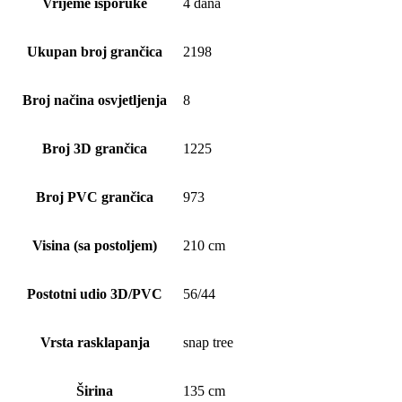
Vrijeme isporuke
4 dana
Ukupan broj grančica
2198
Broj načina osvjetljenja
8
Broj 3D grančica
1225
Broj PVC grančica
973
Visina (sa postoljem)
210 cm
Postotni udio 3D/PVC
56/44
Vrsta rasklapanja
snap tree
Širina
135 cm