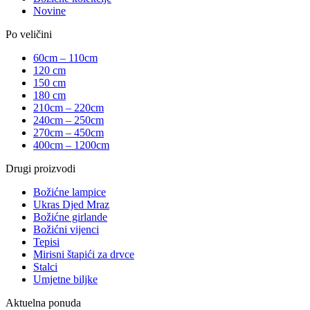
Novine
Po veličini
60cm – 110cm
120 cm
150 cm
180 cm
210cm – 220cm
240cm – 250cm
270cm – 450cm
400cm – 1200cm
Drugi proizvodi
Božićne lampice
Ukras Djed Mraz
Božićne girlande
Božićni vijenci
Tepisi
Mirisni štapići za drvce
Stalci
Umjetne biljke
Aktuelna ponuda