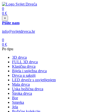
0
0
€
×
Pišite nam
info@svijetdrveca.hr
0
0
€
Po tipu
3D drvca
FULL 3D drvca
Klasična drvca
Bijela i sniježna drvca
Drvca u saksiji
LED drveće s osvjetljenjem
Mala drvca
Uska božićna drvca
Široka drvca
Bor
Smreka
Jela
Božićne kolekcije