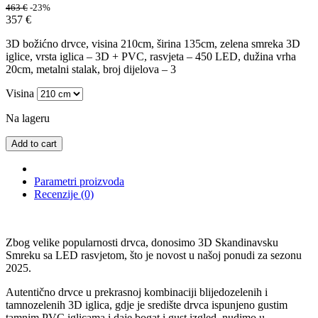
463
€
-23%
357
€
3D božićno drvce, visina 210cm, širina 135cm, zelena smreka 3D
iglice, vrsta iglica – 3D + PVC, rasvjeta – 450 LED, dužina vrha
20cm, metalni stalak, broj dijelova – 3
Visina
Na lageru
Add to cart
Parametri proizvoda
Recenzije (0)
Zbog velike popularnosti drvca, donosimo 3D Skandinavsku
Smreku sa LED rasvjetom, što je novost u našoj ponudi za sezonu
2025.
Autentično drvce u prekrasnoj kombinaciji blijedozelenih i
tamnozelenih 3D iglica, gdje je središte drvca ispunjeno gustim
tamnim PVC iglicama i daje bogat i gust izgled, nudimo u