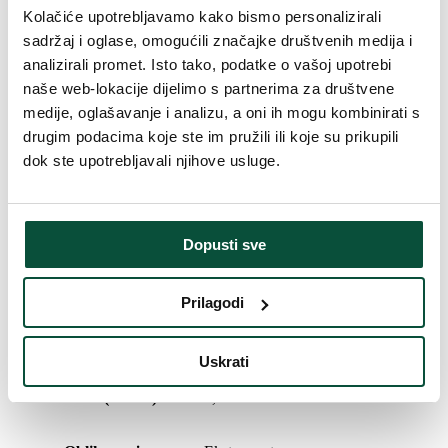
Kolačiće upotrebljavamo kako bismo personalizirali
Ukupan broj grančica
1494
sadržaj i oglase, omogućili značajke društvenih medija i
analizirali promet. Isto tako, podatke o vašoj upotrebi
Broj 3D grančica
1180
naše web-lokacije dijelimo s partnerima za društvene
medije, oglašavanje i analizu, a oni ih mogu kombinirati s
Broj PVC grančica
314
drugim podacima koje ste im pružili ili koje su prikupili
dok ste upotrebljavali njihove usluge.
Visina (sa postoljem)
150 cm
Postotni udio 3D/PVC
79/21
Dopusti sve
Širina
98cm
Prilagodi
Vrsta rasklapanja
snap tree
Uskrati
Težina (brutto)
3,9