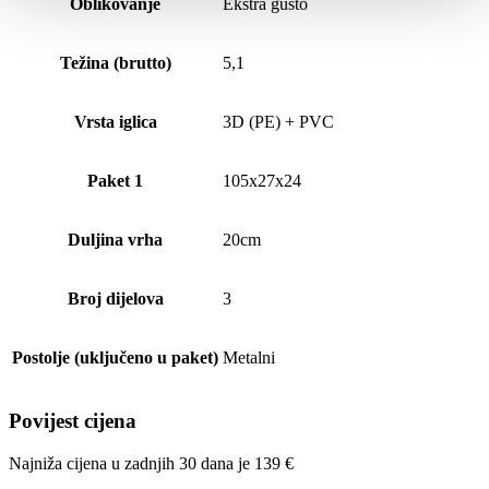
Oblikovanje
Ekstra gusto
Težina (brutto)
5,1
Vrsta iglica
3D (PE) + PVC
Paket 1
105x27x24
Duljina vrha
20cm
Broj dijelova
3
Postolje (uključeno u paket)
Metalni
Povijest cijena
Najniža cijena u zadnjih 30 dana je
139
€