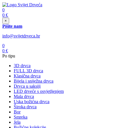
0
0
€
×
Pišite nam
info@svijetdrveca.hr
0
0
€
Po tipu
3D drvca
FULL 3D drvca
Klasična drvca
Bijela i sniježna drvca
Drvca u saksiji
LED drveće s osvjetljenjem
Mala drvca
Uska božićna drvca
Široka drvca
Bor
Smreka
Jela
Božićne kolekcije