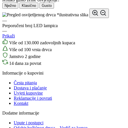
Nježno
Klasično
Gusto
*ilustrativna slika
—
Preporučeni broj LED lampica
—
Prikaži
Više od 130.000 zadovoljnih kupaca
Više od 100 vrsta drvca
Jamstvo 2 godine
14 dana za povrat
Informacije o kupovini
Česta pitanja
Dostava i plaćanje
Uvjeti kupovine
Reklamacije i povrati
Kontakt
Dodatne informacije
Upute i postupci
Odabir božićnog drvca – Vodič za kupce