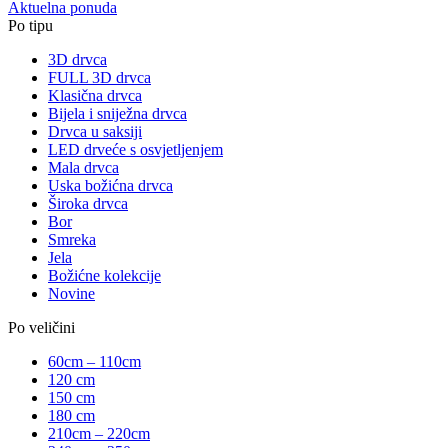
Aktuelna ponuda
Po tipu
3D drvca
FULL 3D drvca
Klasična drvca
Bijela i sniježna drvca
Drvca u saksiji
LED drveće s osvjetljenjem
Mala drvca
Uska božićna drvca
Široka drvca
Bor
Smreka
Jela
Božićne kolekcije
Novine
Po veličini
60cm – 110cm
120 cm
150 cm
180 cm
210cm – 220cm