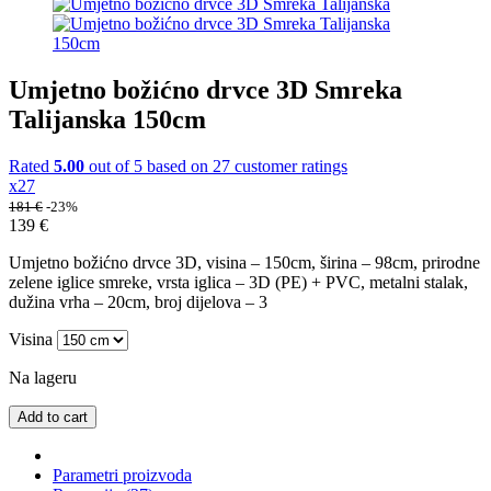
Umjetno božićno drvce 3D Smreka
Talijanska 150cm
Rated
5.00
out of 5 based on
27
customer ratings
x27
181
€
-23%
139
€
Umjetno božićno drvce 3D, visina – 150cm, širina – 98cm, prirodne
zelene iglice smreke, vrsta iglica – 3D (PE) + PVC, metalni stalak,
dužina vrha – 20cm, broj dijelova – 3
Visina
Na lageru
Add to cart
Parametri proizvoda