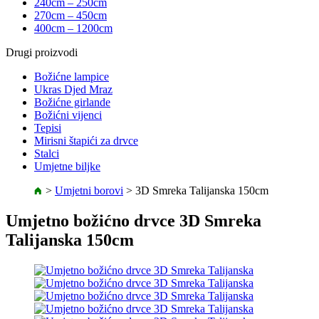
240cm – 250cm
270cm – 450cm
400cm – 1200cm
Drugi proizvodi
Božićne lampice
Ukras Djed Mraz
Božićne girlande
Božićni vijenci
Tepisi
Mirisni štapići za drvce
Stalci
Umjetne biljke
>
Umjetni borovi
>
3D Smreka Talijanska 150cm
Umjetno božićno drvce 3D Smreka
Talijanska 150cm