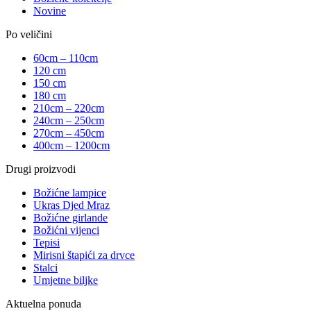
Novine
Po veličini
60cm – 110cm
120 cm
150 cm
180 cm
210cm – 220cm
240cm – 250cm
270cm – 450cm
400cm – 1200cm
Drugi proizvodi
Božićne lampice
Ukras Djed Mraz
Božićne girlande
Božićni vijenci
Tepisi
Mirisni štapići za drvce
Stalci
Umjetne biljke
Aktuelna ponuda