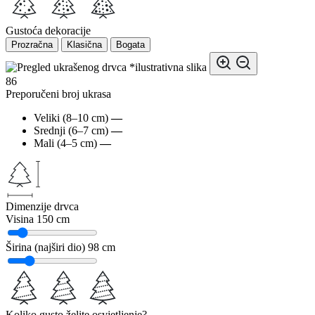
Gustoća dekoracije
Prozračna
Klasična
Bogata
*ilustrativna slika
86
Preporučeni broj ukrasa
Veliki (8–10 cm)
—
Srednji (6–7 cm)
—
Mali (4–5 cm)
—
Dimenzije drvca
Visina
150 cm
Širina (najširi dio)
98 cm
Koliko gusto želite osvjetljenje?