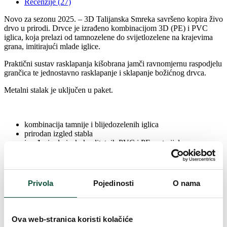
Recenzije (27)
Novo za sezonu 2025. – 3D Talijanska Smreka savršeno kopira živo
drvo u prirodi. Drvce je izrađeno kombinacijom 3D (PE) i PVC
iglica, koja prelazi od tamnozelene do svijetlozelene na krajevima
grana, imitirajući mlade iglice.
Praktični sustav rasklapanja kišobrana jamči ravnomjernu raspodjelu
grančica te jednostavno rasklapanje i sklapanje božićnog drvca.
Metalni stalak je uključen u paket.
kombinacija tamnije i blijedozelenih iglica
prirodan izgled stabla
izrađeni od visokokvalitetnih PVC i PE materijala
sustav rasklapanja kišobrana – za savršen oblik drvca
metalni stalak
Parametri proizvoda
Privola
Pojedinosti
O nama
Vrijeme isporuke
4 dana
Ova web-stranica koristi kolačiće