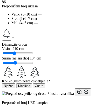
86
Preporučeni broj ukrasa
Veliki (8–10 cm)
—
Srednji (6–7 cm)
—
Mali (4–5 cm)
—
Dimenzije drvca
Visina
210 cm
Širina (najširi dio)
134 cm
Koliko gusto želite osvjetljenje?
Nježno
Klasično
Gusto
*ilustrativna slika
—
Preporučeni broj LED lampica
—