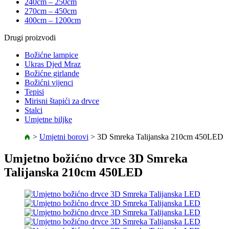
240cm – 250cm
270cm – 450cm
400cm – 1200cm
Drugi proizvodi
Božićne lampice
Ukras Djed Mraz
Božićne girlande
Božićni vijenci
Tepisi
Mirisni štapići za drvce
Stalci
Umjetne biljke
>
Umjetni borovi
>
3D Smreka Talijanska 210cm 450LED
Umjetno božićno drvce 3D Smreka
Talijanska 210cm 450LED