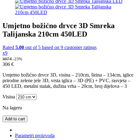
Umjetno božićno drvce 3D Smreka
Talijanska 210cm 450LED
Rated
5.00
out of 5 based on
9
customer ratings
x9
397
€
-23%
306
€
Umjetno božićno drvce 3D, visina – 210cm, širina – 134cm, iglice
prirodne zelene jele 3D, vrsta iglica – 3D (PE) + PVC, rasvjeta –
450 LED, metalni stalak, dužina vrha – 20cm, broj dijelova – 3
Visina
Na lageru
Add to cart
Parametri proizvoda