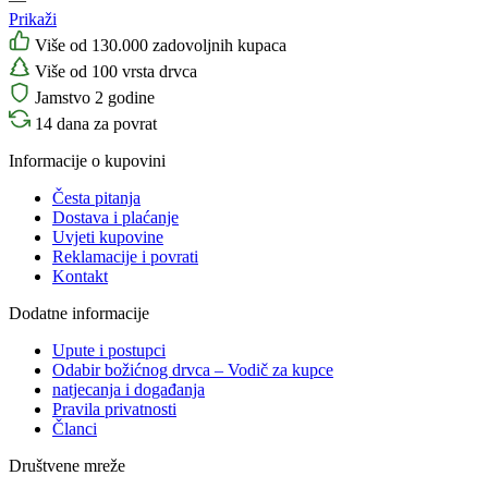
Prikaži
Više od 130.000 zadovoljnih kupaca
Više od 100 vrsta drvca
Jamstvo 2 godine
14 dana za povrat
Informacije o kupovini
Česta pitanja
Dostava i plaćanje
Uvjeti kupovine
Reklamacije i povrati
Kontakt
Dodatne informacije
Upute i postupci
Odabir božićnog drvca – Vodič za kupce
natjecanja i događanja
Pravila privatnosti
Članci
Društvene mreže