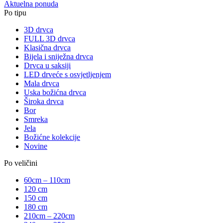
Aktuelna ponuda
Po tipu
3D drvca
FULL 3D drvca
Klasična drvca
Bijela i sniježna drvca
Drvca u saksiji
LED drveće s osvjetljenjem
Mala drvca
Uska božićna drvca
Široka drvca
Bor
Smreka
Jela
Božićne kolekcije
Novine
Po veličini
60cm – 110cm
120 cm
150 cm
180 cm
210cm – 220cm