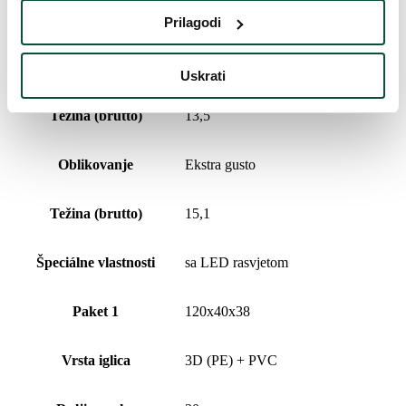
Širina
134cm
Prilagodi
Vrsta rasklapanja
snap tree
Uskrati
Težina (brutto)
13,5
Oblikovanje
Ekstra gusto
Težina (brutto)
15,1
Špeciálne vlastnosti
sa LED rasvjetom
Paket 1
120x40x38
Vrsta iglica
3D (PE) + PVC