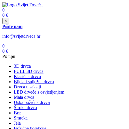
0
0
€
×
Pišite nam
info@svijetdrveca.hr
0
0
€
Po tipu
3D drvca
FULL 3D drvca
Klasična drvca
Bijela i sniježna drvca
Drvca u saksiji
LED drveće s osvjetljenjem
Mala drvca
Uska božićna drvca
Široka drvca
Bor
Smreka
Jela
Božićne kolekcije