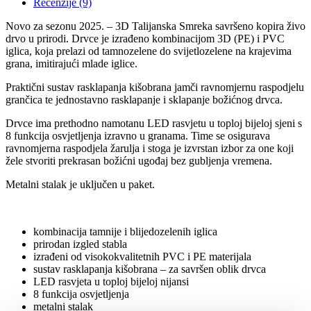
Recenzije (9)
Novo za sezonu 2025. – 3D Talijanska Smreka savršeno kopira živo
drvo u prirodi. Drvce je izrađeno kombinacijom 3D (PE) i PVC
iglica, koja prelazi od tamnozelene do svijetlozelene na krajevima
grana, imitirajući mlade iglice.
Praktični sustav rasklapanja kišobrana jamči ravnomjernu raspodjelu
grančica te jednostavno rasklapanje i sklapanje božićnog drvca.
Drvce ima prethodno namotanu LED rasvjetu u toploj bijeloj sjeni s
8 funkcija osvjetljenja izravno u granama. Time se osigurava
ravnomjerna raspodjela žarulja i stoga je izvrstan izbor za one koji
žele stvoriti prekrasan božićni ugođaj bez gubljenja vremena.
Metalni stalak je uključen u paket.
kombinacija tamnije i blijedozelenih iglica
prirodan izgled stabla
izrađeni od visokokvalitetnih PVC i PE materijala
sustav rasklapanja kišobrana – za savršen oblik drvca
LED rasvjeta u toploj bijeloj nijansi
8 funkcija osvjetljenja
metalni stalak