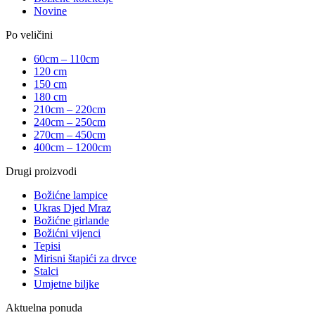
Novine
Po veličini
60cm – 110cm
120 cm
150 cm
180 cm
210cm – 220cm
240cm – 250cm
270cm – 450cm
400cm – 1200cm
Drugi proizvodi
Božićne lampice
Ukras Djed Mraz
Božićne girlande
Božićni vijenci
Tepisi
Mirisni štapići za drvce
Stalci
Umjetne biljke
Aktuelna ponuda