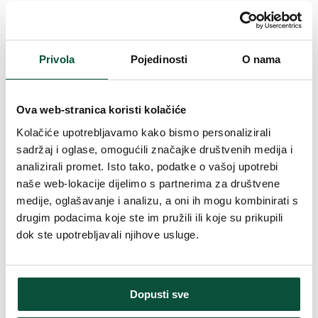
Parametri proizvoda
Privola
Pojedinosti
O nama
Vrijeme isporuke
4 dana
Ukupan broj grančica
3276
Ova web-stranica koristi kolačiće
Kolačiće upotrebljavamo kako bismo personalizirali
Broj načina osvjetljenja
8
sadržaj i oglase, omogućili značajke društvenih medija i
analizirali promet. Isto tako, podatke o vašoj upotrebi
Broj 3D grančica
2216
naše web-lokacije dijelimo s partnerima za društvene
medije, oglašavanje i analizu, a oni ih mogu kombinirati s
Broj PVC grančica
1060
drugim podacima koje ste im pružili ili koje su prikupili
dok ste upotrebljavali njihove usluge.
Visina (sa postoljem)
210 cm
Postotni udio 3D/PVC
68/32
Dopusti sve