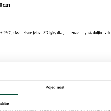
20cm
 PVC, ekskluzivne jelove 3D igle, dizajn – izuzetno gust, duljina vrha 
gom prekrivene grančice duž rubova cijelog drveta. 3D iglu također nad
Pojedinosti
 grančica također prekrivena snijegom, čime savršeno oponaša živo, snij
ačiće
ni božićni ugođaj u svom domu.