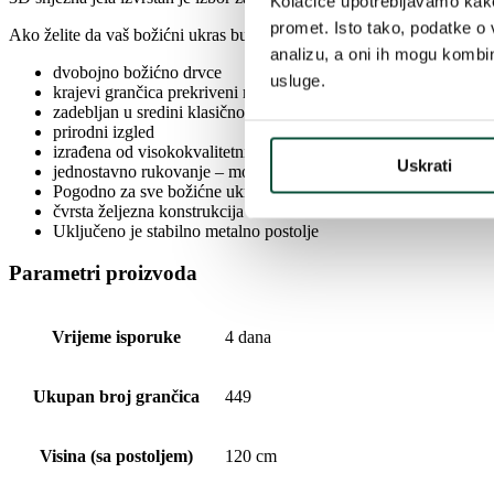
Kolačiće upotrebljavamo kako 
promet. Isto tako, podatke o 
Ako želite da vaš božićni ukras bude savršeno usklađen, ovaj proizvo
analizu, a oni ih mogu kombini
dvobojno božićno drvce
usluge.
krajevi grančica prekriveni realističnim snijegom
zadebljan u sredini klasičnom PVC iglom
prirodni izgled
izrađena od visokokvalitetnih materijala
Uskrati
jednostavno rukovanje – možete ga jednostavno preklopiti i vrati
Pogodno za sve božićne ukrase
čvrsta željezna konstrukcija
Uključeno je stabilno metalno postolje
Parametri proizvoda
Vrijeme isporuke
4 dana
Ukupan broj grančica
449
Visina (sa postoljem)
120 cm