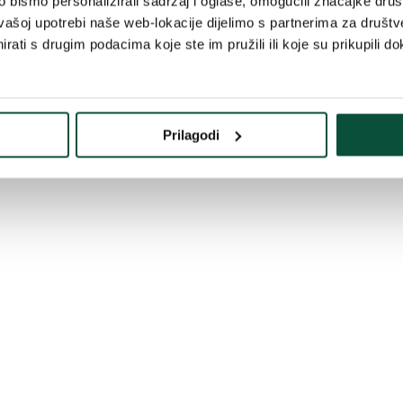
bismo personalizirali sadržaj i oglase, omogućili značajke društv
vašoj upotrebi naše web-lokacije dijelimo s partnerima za društv
d možete kombinirati i s božićnim ukrasima iste vrste u
božićnoj kolekc
rati s drugim podacima koje ste im pružili ili koje su prikupili do
Prilagodi
ti u kutiju