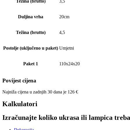
Težina (brutto)
3,5
Duljina vrha
20cm
Težina (brutto)
4,5
Postolje (uključeno u paket)
Umjetni
Paket 1
110x24x20
Povijest cijena
Najniža cijena u zadnjih 30 dana je
126
€
Kalkulatori
Izračunajte koliko ukrasa ili lampica treba
Dekoracija