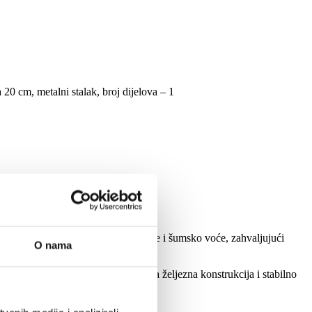
20 cm, metalni stalak, broj dijelova – 1
opunjuju snijegom prekrivene šišarke i šumsko voće, zahvaljujući
O nama
egom prekriveno, drvce. Kvalitetna željezna konstrukcija i stabilno