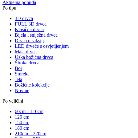
Aktuelna ponuda
Po tipu
3D drvca
FULL 3D drvca
Klasična drvca
Bijela i sniježna drvca
Drvca u saksiji
LED drveće s osvjetljenjem
Mala drvca
Uska božićna drvca
Široka drvca
Bor
Smreka
Jela
Božićne kolekcije
Novine
Po veličini
60cm – 110cm
120 cm
150 cm
180 cm
210cm – 220cm