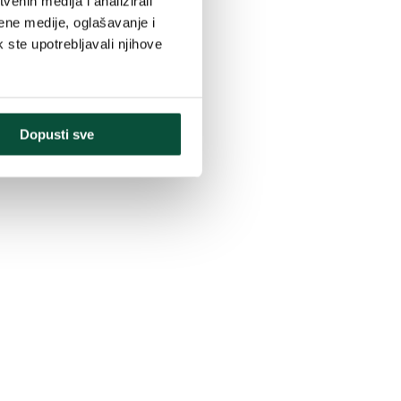
enih medija i analizirali
ene medije, oglašavanje i
iji 3D Snježna Jela
.
k ste upotrebljavali njihove
Dopusti sve