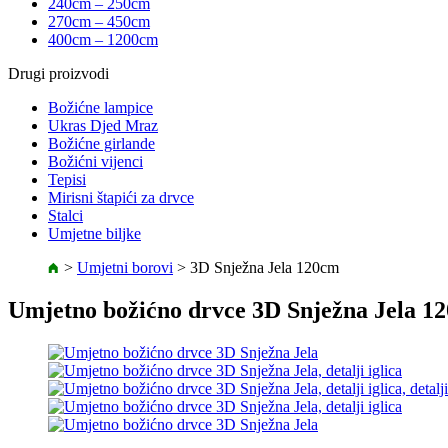
240cm – 250cm
270cm – 450cm
400cm – 1200cm
Drugi proizvodi
Božićne lampice
Ukras Djed Mraz
Božićne girlande
Božićni vijenci
Tepisi
Mirisni štapići za drvce
Stalci
Umjetne biljke
>
Umjetni borovi
>
3D Snježna Jela 120cm
Umjetno božićno drvce 3D Snježna Jela 1