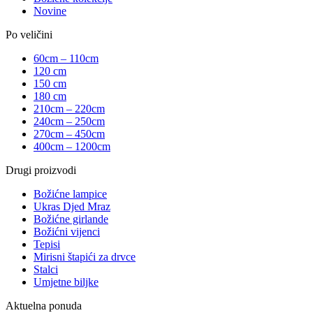
Novine
Po veličini
60cm – 110cm
120 cm
150 cm
180 cm
210cm – 220cm
240cm – 250cm
270cm – 450cm
400cm – 1200cm
Drugi proizvodi
Božićne lampice
Ukras Djed Mraz
Božićne girlande
Božićni vijenci
Tepisi
Mirisni štapići za drvce
Stalci
Umjetne biljke
Aktuelna ponuda