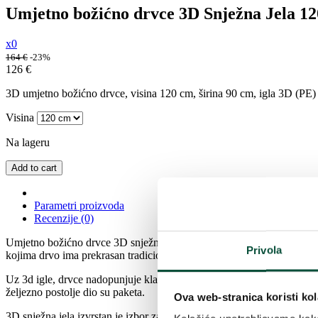
Umjetno božićno drvce 3D Snježna Jela 1
x0
164
€
-23%
126
€
3D umjetno božićno drvce, visina 120 cm, širina 90 cm, igla 3D (PE) +
Visina
Na lageru
Add to cart
Parametri proizvoda
Recenzije (0)
Umjetno božićno drvce 3D snježna jela karakteriziraju je gusto snije
Privola
kojima drvo ima prekrasan tradicionalni izgled.
Uz 3d igle, drvce nadopunjuje klasična PVC igla koja je na krajevima
željezno postolje dio su paketa.
Ova web-stranica koristi kol
3D snježna jela izvrstan je izbor za sve koji žele stvoriti tradicional