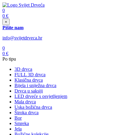
0
0
€
×
Pišite nam
info@svijetdrveca.hr
0
0
€
Po tipu
3D drvca
FULL 3D drvca
Klasična drvca
Bijela i sniježna drvca
Drvca u saksiji
LED drveće s osvjetljenjem
Mala drvca
Uska božićna drvca
Široka drvca
Bor
Smreka
Jela
Božićne kolekcije