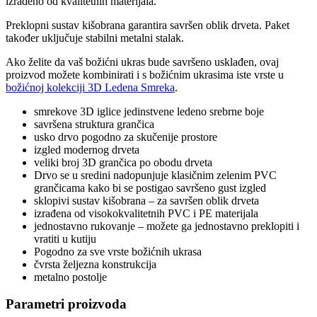
izrađeno od kvalitetnih materijala.
Preklopni sustav kišobrana garantira savršen oblik drveta. Paket
također uključuje stabilni metalni stalak.
Ako želite da vaš božićni ukras bude savršeno usklađen, ovaj
proizvod možete kombinirati i s božićnim ukrasima iste vrste u
božićnoj kolekciji 3D Ledena Smreka
.
smrekove 3D iglice jedinstvene ledeno srebrne boje
savršena struktura grančica
usko drvo pogodno za skučenije prostore
izgled modernog drveta
veliki broj 3D grančica po obodu drveta
Drvo se u sredini nadopunjuje klasičnim zelenim PVC
grančicama kako bi se postigao savršeno gust izgled
sklopivi sustav kišobrana – za savršen oblik drveta
izrađena od visokokvalitetnih PVC i PE materijala
jednostavno rukovanje – možete ga jednostavno preklopiti i
vratiti u kutiju
Pogodno za sve vrste božićnih ukrasa
čvrsta željezna konstrukcija
metalno postolje
Parametri proizvoda