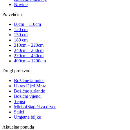
Novine
Po veličini
60cm – 110cm
120 cm
150 cm
180 cm
210cm – 220cm
240cm – 250cm
270cm – 450cm
400cm – 1200cm
Drugi proizvodi
Božićne lampice
Ukras Djed Mraz
Božićne girlande
Božićni vijenci
Tepisi
Mirisni štapići za drvce
Stalci
Umjetne biljke
Aktuelna ponuda