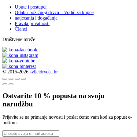
Upute i postupci
Odabir božićnog drvca – Vodič za kupce
natjecanja i događanja
Pravila privatnosti
Članci
Društvene mreže
© 2015-2026
svijetdrveca.hr
Ostvarite 10 % popusta na svoju
narudžbu
Prijavite se na primanje novosti i poslat ćemo vam kod za popust e-
poštom.