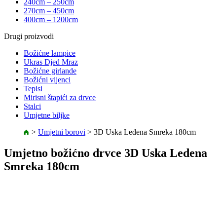
240cm – 250cm
270cm – 450cm
400cm – 1200cm
Drugi proizvodi
Božićne lampice
Ukras Djed Mraz
Božićne girlande
Božićni vijenci
Tepisi
Mirisni štapići za drvce
Stalci
Umjetne biljke
>
Umjetni borovi
>
3D Uska Ledena Smreka 180cm
Umjetno božićno drvce 3D Uska Ledena
Smreka 180cm