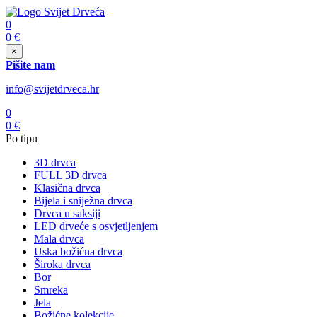
0
0
€
×
Pišite nam
info@svijetdrveca.hr
0
0
€
Po tipu
3D drvca
FULL 3D drvca
Klasična drvca
Bijela i sniježna drvca
Drvca u saksiji
LED drveće s osvjetljenjem
Mala drvca
Uska božićna drvca
Široka drvca
Bor
Smreka
Jela
Božićne kolekcije