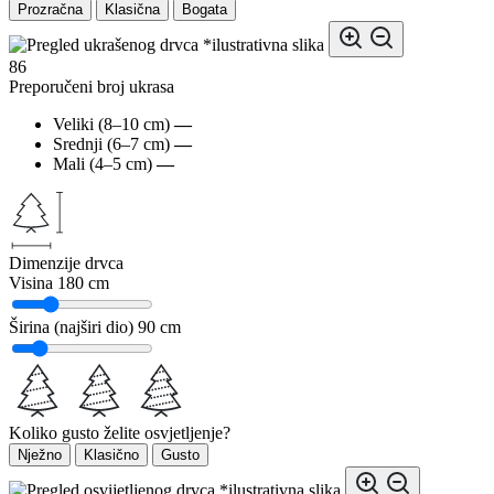
Prozračna
Klasična
Bogata
*ilustrativna slika
86
Preporučeni broj ukrasa
Veliki (8–10 cm)
—
Srednji (6–7 cm)
—
Mali (4–5 cm)
—
Dimenzije drvca
Visina
180 cm
Širina (najširi dio)
90 cm
Koliko gusto želite osvjetljenje?
Nježno
Klasično
Gusto
*ilustrativna slika