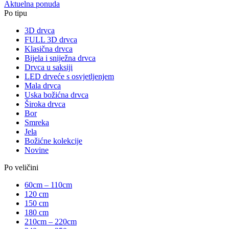
Aktuelna ponuda
Po tipu
3D drvca
FULL 3D drvca
Klasična drvca
Bijela i sniježna drvca
Drvca u saksiji
LED drveće s osvjetljenjem
Mala drvca
Uska božićna drvca
Široka drvca
Bor
Smreka
Jela
Božićne kolekcije
Novine
Po veličini
60cm – 110cm
120 cm
150 cm
180 cm
210cm – 220cm