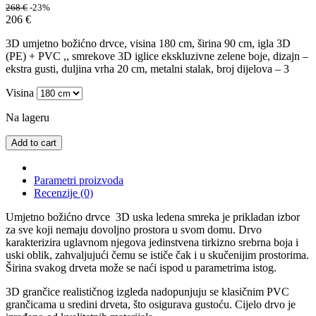
268
€
-23%
206
€
3D umjetno božićno drvce, visina 180 cm, širina 90 cm, igla 3D
(PE) + PVC ,, smrekove 3D iglice ekskluzivne zelene boje, dizajn –
ekstra gusti, duljina vrha 20 cm, metalni stalak, broj dijelova – 3
Visina
Na lageru
Add to cart
Parametri proizvoda
Recenzije (0)
Umjetno božićno drvce 3D uska ledena smreka je prikladan izbor
za sve koji nemaju dovoljno prostora u svom domu. Drvo
karakterizira uglavnom njegova jedinstvena tirkizno srebrna boja i
uski oblik, zahvaljujući čemu se ističe čak i u skučenijim prostorima.
Širina svakog drveta može se naći ispod u parametrima istog.
3D grančice realističnog izgleda nadopunjuju se klasičnim PVC
grančicama u sredini drveta, što osigurava gustoću. Cijelo drvo je