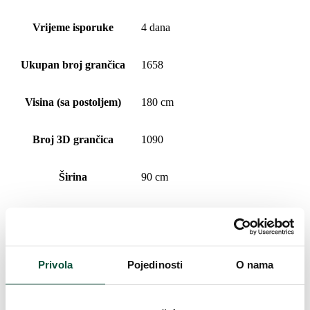
Vrijeme isporuke
4 dana
Ukupan broj grančica
1658
Visina (sa postoljem)
180 cm
Broj 3D grančica
1090
Širina
90 cm
Broj PVC grančica
568
Vrsta iglica
3D (PE) + PVC
Privola
Pojedinosti
O nama
Postotni udio 3D/PVC
66/34