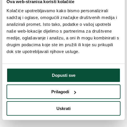
Ova web-stranica koristi kolačiće
Oblikovanje
Ekstra gusto
Kolačiće upotrebljavamo kako bismo personalizirali
sadržaj i oglase, omogućili značajke društvenih medija i
Vrsta rasklapanja
snap tree
analizirali promet. Isto tako, podatke o vašoj upotrebi
naše web-lokacije dijelimo s partnerima za društvene
Duljina vrha
20cm
medije, oglašavanje i analizu, a oni ih mogu kombinirati s
drugim podacima koje ste im pružili ili koje su prikupili
dok ste upotrebljavali njihove usluge.
Težina (brutto)
8
Broj dijelova
3
Dopusti sve
Težina (brutto)
10,5
Prilagodi
Postolje (uključeno u paket)
Metalni
Uskrati
Paket 1
110x32x30