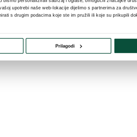
bismo personalizirali sadržaj i oglase, omogućili značajke društv
o u prirodi. Praktični sustav rasklapanja kišobrana osigurava da svaka
vašoj upotrebi naše web-lokacije dijelimo s partnerima za društv
rati s drugim podacima koje ste im pružili ili koje su prikupili do
Prilagodi