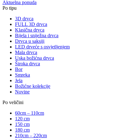
Aktuelna ponuda
Po tipu
3D drvca
FULL 3D drvca
Klasična drvca
Bijela i sniježna drvca
Drvca u saksiji
LED drveće s osvjetljenjem
Mala drvca
Uska božićna drvca
Široka drvca
Bor
Smreka
Jela
Božićne kolekcije
Novine
Po veličini
60cm – 110cm
120 cm
150 cm
180 cm
210cm – 220cm