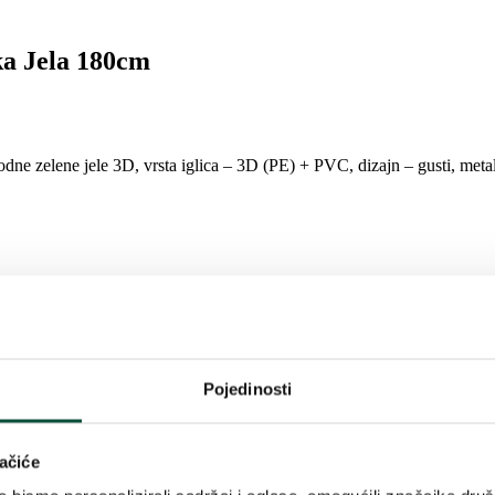
a Jela 180cm
dne zelene jele 3D, vrsta iglica – 3D (PE) + PVC, dizajn – gusti, metal
Pojedinosti
 Zbog velike potražnje ovo popularno drvce ove godine donosimo u us
jih prostora. Po obodu drveta nalaze se realistične 3D grane jele, a u
ačiće