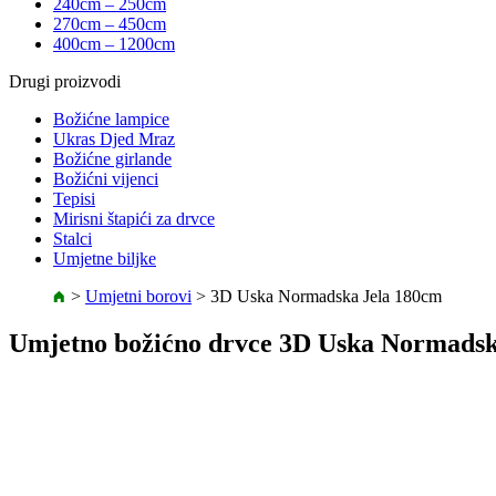
240cm – 250cm
270cm – 450cm
400cm – 1200cm
Drugi proizvodi
Božićne lampice
Ukras Djed Mraz
Božićne girlande
Božićni vijenci
Tepisi
Mirisni štapići za drvce
Stalci
Umjetne biljke
>
Umjetni borovi
>
3D Uska Normadska Jela 180cm
Umjetno božićno drvce 3D Uska Normadsk