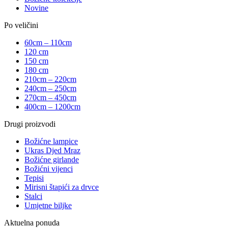
Novine
Po veličini
60cm – 110cm
120 cm
150 cm
180 cm
210cm – 220cm
240cm – 250cm
270cm – 450cm
400cm – 1200cm
Drugi proizvodi
Božićne lampice
Ukras Djed Mraz
Božićne girlande
Božićni vijenci
Tepisi
Mirisni štapići za drvce
Stalci
Umjetne biljke
Aktuelna ponuda