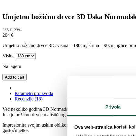
Umjetno božićno drvce 3D Uska Normadsk
265
€
-23%
204
€
Umjetno božićno drvce 3D, visina – 180cm, širina – 90cm, iglice priro
Visina
Na lageru
Add to cart
Parametri proizvoda
Recenzije (18)
Privola
Već nekoliko godina 3D Normadska Jela vodi ljestvicu popularnosti.
Jela je božićno drvce realističnog izgleda i prirodne boje iglica.
Impresionira svojim uskim oblikom, što daje mogućnost uređenja i man
Ova web-stranica koristi kol
gustoću jelke.