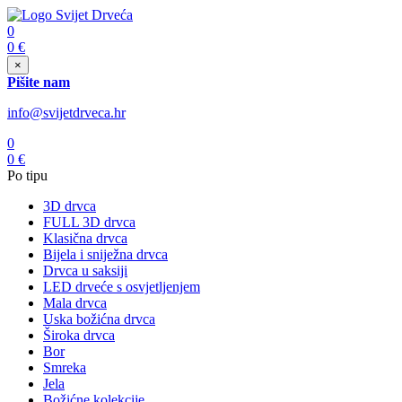
0
0
€
×
Pišite nam
info@svijetdrveca.hr
0
0
€
Po tipu
3D drvca
FULL 3D drvca
Klasična drvca
Bijela i sniježna drvca
Drvca u saksiji
LED drveće s osvjetljenjem
Mala drvca
Uska božićna drvca
Široka drvca
Bor
Smreka
Jela
Božićne kolekcije