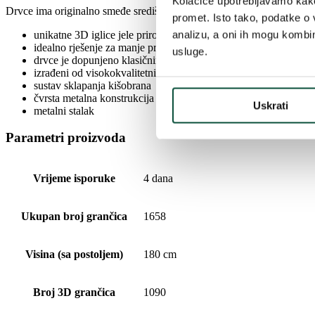
Kolačiće upotrebljavamo kako 
Drvce ima originalno smeđe središnje deblo, koje savršeno oponaša on
promet. Isto tako, podatke o 
analizu, a oni ih mogu kombini
unikatne 3D iglice jele prirodne zelene boje
idealno rješenje za manje prostore
usluge.
drvce je dopunjeno klasičnim PVC iglicama za gušći izgled
izrađeni od visokokvalitetnih PE i PVC materijala
sustav sklapanja kišobrana
čvrsta metalna konstrukcija
Uskrati
metalni stalak
Parametri proizvoda
Vrijeme isporuke
4 dana
Ukupan broj grančica
1658
Visina (sa postoljem)
180 cm
Broj 3D grančica
1090