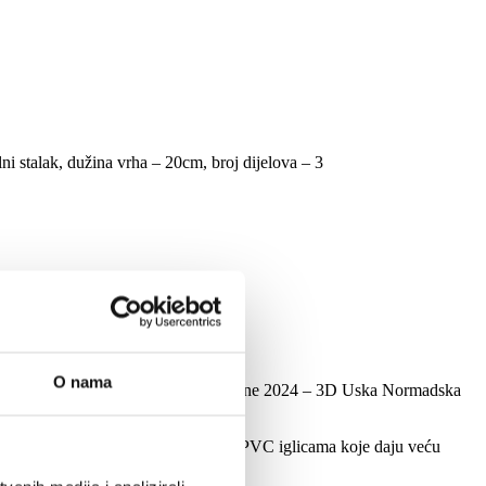
ni stalak, dužina vrha – 20cm, broj dijelova – 3
O nama
koj varijanti. Naš novi proizvod sezone 2024 – 3D Uska Normadska
nutrašnjost je upotpunjena klasičnim PVC iglicama koje daju veću