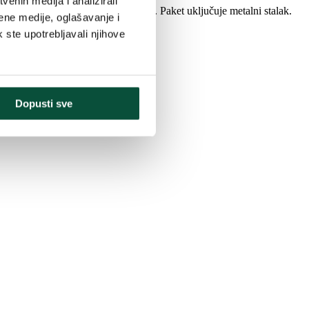
enih medija i analizirali
 grana drvca bude na pravom mjestu. Paket uključuje metalni stalak.
ene medije, oglašavanje i
k ste upotrebljavali njihove
Dopusti sve