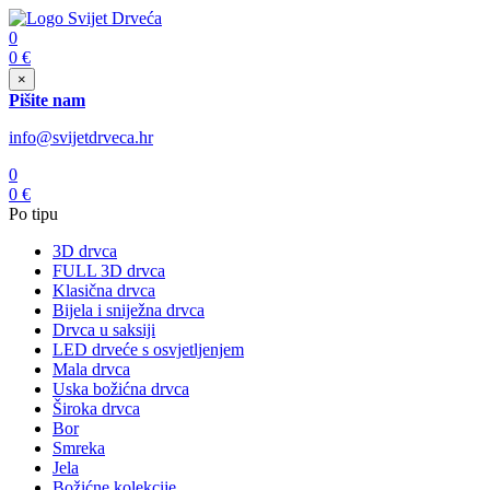
0
0
€
×
Pišite nam
info@svijetdrveca.hr
0
0
€
Po tipu
3D drvca
FULL 3D drvca
Klasična drvca
Bijela i sniježna drvca
Drvca u saksiji
LED drveće s osvjetljenjem
Mala drvca
Uska božićna drvca
Široka drvca
Bor
Smreka
Jela
Božićne kolekcije