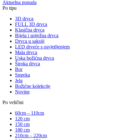
Aktuelna ponuda
Po tipu
3D drvca
FULL 3D drvca
Klasična drvca
Bijela i sniježna drvca
Drvca u saksiji
LED drveće s osvjetljenjem
Mala drvca
Uska božićna drvca
Široka drvca
Bor
Smreka
Jela
Božićne kolekcije
Novine
Po veličini
60cm – 110cm
120 cm
150 cm
180 cm
210cm – 220cm