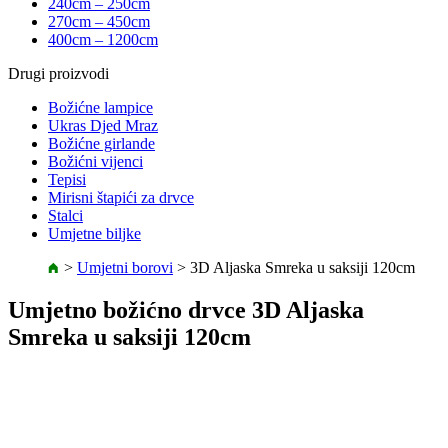
240cm – 250cm
270cm – 450cm
400cm – 1200cm
Drugi proizvodi
Božićne lampice
Ukras Djed Mraz
Božićne girlande
Božićni vijenci
Tepisi
Mirisni štapići za drvce
Stalci
Umjetne biljke
>
Umjetni borovi
>
3D Aljaska Smreka u saksiji 120cm
Umjetno božićno drvce 3D Aljaska
Smreka u saksiji 120cm