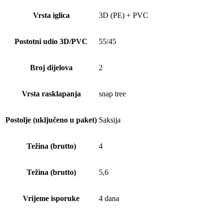
Vrsta iglica
3D (PE) + PVC
Postotni udio 3D/PVC
55/45
Broj dijelova
2
Vrsta rasklapanja
snap tree
Postolje (uključeno u paket)
Saksija
Težina (brutto)
4
Težina (brutto)
5,6
Vrijeme isporuke
4 dana