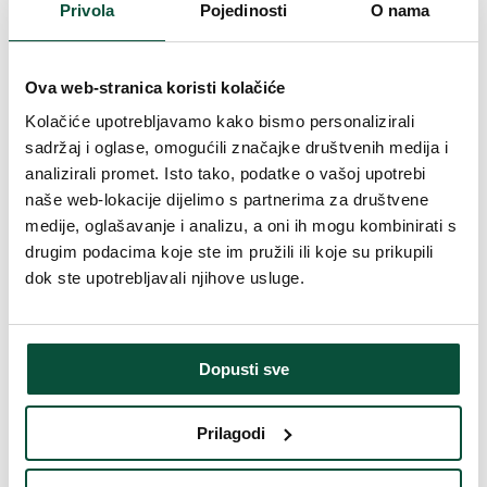
Privola
Pojedinosti
O nama
Vrsta rasklapanja
snap tree
Postolje (uključeno u paket)
Saksija
Ova web-stranica koristi kolačiće
Kolačiće upotrebljavamo kako bismo personalizirali
Težina (brutto)
4
sadržaj i oglase, omogućili značajke društvenih medija i
analizirali promet. Isto tako, podatke o vašoj upotrebi
naše web-lokacije dijelimo s partnerima za društvene
Težina (brutto)
5,6
medije, oglašavanje i analizu, a oni ih mogu kombinirati s
drugim podacima koje ste im pružili ili koje su prikupili
Vrijeme isporuke
4 dana
dok ste upotrebljavali njihove usluge.
Paket 1
86x29x23
Dopusti sve
FAVI kategorija
Božićna drvca
Prilagodi
Povijest cijena
Najniža cijena u zadnjih 30 dana je
82
€