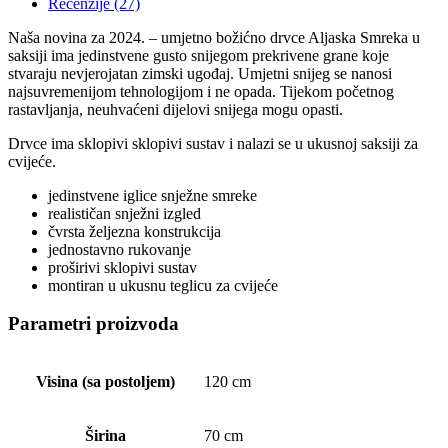
Recenzije (27)
Naša novina za 2024. – umjetno božićno drvce Aljaska Smreka u
saksiji ima jedinstvene gusto snijegom prekrivene grane koje
stvaraju nevjerojatan zimski ugođaj. Umjetni snijeg se nanosi
najsuvremenijom tehnologijom i ne opada. Tijekom početnog
rastavljanja, neuhvaćeni dijelovi snijega mogu opasti.
Drvce ima sklopivi sklopivi sustav i nalazi se u ukusnoj saksiji za
cvijeće.
jedinstvene iglice snježne smreke
realističan snježni izgled
čvrsta željezna konstrukcija
jednostavno rukovanje
proširivi sklopivi sustav
montiran u ukusnu teglicu za cvijeće
Parametri proizvoda
Visina (sa postoljem)
120 cm
Širina
70 cm