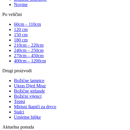
Novine
Po veličini
60cm – 110cm
120 cm
150 cm
180 cm
210cm – 220cm
240cm – 250cm
270cm – 450cm
400cm – 1200cm
Drugi proizvodi
Božićne lampice
Ukras Djed Mraz
Božićne girlande
Božićni vijenci
Tepisi
Mirisni štapići za drvce
Stalci
Umjetne biljke
Aktuelna ponuda