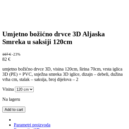
Umjetno božićno drvce 3D Aljaska
Smreka u saksiji 120cm
107
€
-23%
82
€
umjetno božićno drvce 3D, visina 120cm, širina 70cm, vrsta iglica
3D (PE) + PVC, snježna smreka 3D iglice, dizajn – debeli, dužina
vrha cm, stalak – saksija, broj dijelova – 2
Visina
Na lageru
Add to cart
Parametri proizvoda