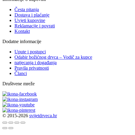
Česta pitanja
Dostava i plaćanje
Uvjeti kupovine
Reklamacije i povrati
Kontakt
Dodatne informacije
Upute i postupci
Odabir božićnog drvca – Vodič za kupce
natjecanja i događanja
Pravila privatnosti
Članci
Društvene mreže
© 2015-2026
svijetdrveca.hr