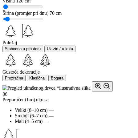
Visina
120 cm
Širina (promjer pri dnu)
70 cm
Položaj
Slobodno u prostoru
Uz zid / u kutu
Gustoća dekoracije
Prozračna
Klasična
Bogata
*ilustrativna slika
86
Preporučeni broj ukrasa
Veliki (8–10 cm)
—
Srednji (6–7 cm)
—
Mali (4–5 cm)
—