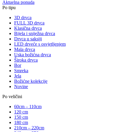
Aktuelna ponuda
Po tipu
3D drvca
FULL 3D drvca
Klasična drvca
Bijela i sniježna drvca
Drvca u saksiji
LED drveće s osvjetljenjem
Mala drvca
Uska božićna drvca
Široka drvca
Bor
Smreka
Jela
Božićne kolekcije
Novine
Po veličini
60cm – 110cm
120 cm
150 cm
180 cm
210cm – 220cm