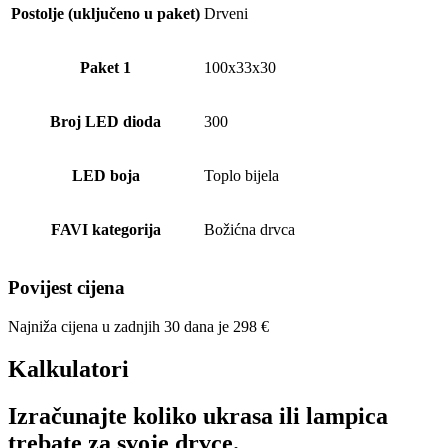
Postolje (uključeno u paket)
Drveni
Paket 1
100x33x30
Broj LED dioda
300
LED boja
Toplo bijela
FAVI kategorija
Božićna drvca
Povijest cijena
Najniža cijena u zadnjih 30 dana je
298
€
Kalkulatori
Izračunajte koliko ukrasa ili lampica
trebate za svoje drvce.