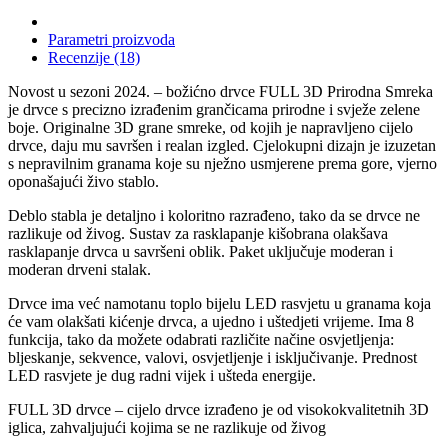
Parametri proizvoda
Recenzije (18)
Novost u sezoni 2024. – božićno drvce FULL 3D Prirodna Smreka
je drvce s precizno izrađenim grančicama prirodne i svježe zelene
boje. Originalne 3D grane smreke, od kojih je napravljeno cijelo
drvce, daju mu savršen i realan izgled. Cjelokupni dizajn je izuzetan
s nepravilnim granama koje su nježno usmjerene prema gore, vjerno
oponašajući živo stablo.
Deblo stabla je detaljno i koloritno razrađeno, tako da se drvce ne
razlikuje od živog. Sustav za rasklapanje kišobrana olakšava
rasklapanje drvca u savršeni oblik. Paket uključuje moderan i
moderan drveni stalak.
Drvce ima već namotanu toplo bijelu LED rasvjetu u granama koja
će vam olakšati kićenje drvca, a ujedno i uštedjeti vrijeme. Ima 8
funkcija, tako da možete odabrati različite načine osvjetljenja:
bljeskanje, sekvence, valovi, osvjetljenje i isključivanje. Prednost
LED rasvjete je dug radni vijek i ušteda energije.
FULL 3D drvce – cijelo drvce izrađeno je od visokokvalitetnih 3D
iglica, zahvaljujući kojima se ne razlikuje od živog