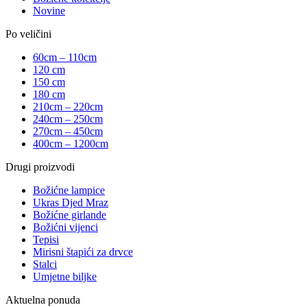
Novine
Po veličini
60cm – 110cm
120 cm
150 cm
180 cm
210cm – 220cm
240cm – 250cm
270cm – 450cm
400cm – 1200cm
Drugi proizvodi
Božićne lampice
Ukras Djed Mraz
Božićne girlande
Božićni vijenci
Tepisi
Mirisni štapići za drvce
Stalci
Umjetne biljke
Aktuelna ponuda