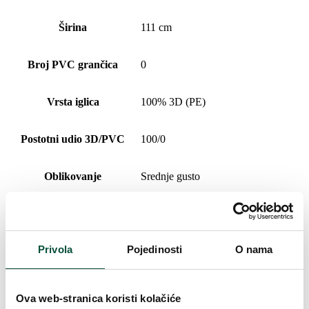
Širina
111 cm
Broj PVC grančica
0
Vrsta iglica
100% 3D (PE)
Postotni udio 3D/PVC
100/0
Oblikovanje
Srednje gusto
Vrsta rasklapanja
snap tree
Privola
Pojedinosti
O nama
Duljina vrha
20cm
Težina (brutto)
9,5
Ova web-stranica koristi kolačiće