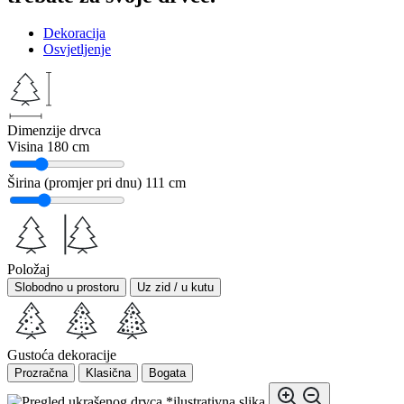
Dekoracija
Osvjetljenje
Dimenzije drvca
Visina
180 cm
Širina (promjer pri dnu)
111 cm
Položaj
Slobodno u prostoru
Uz zid / u kutu
Gustoća dekoracije
Prozračna
Klasična
Bogata
*ilustrativna slika