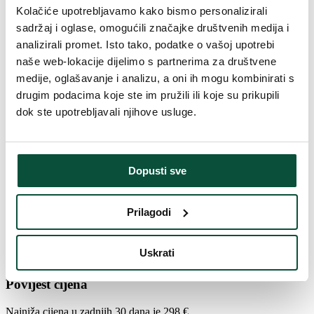
Kolačiće upotrebljavamo kako bismo personalizirali
Broj dijelova
3
sadržaj i oglase, omogućili značajke društvenih medija i
analizirali promet. Isto tako, podatke o vašoj upotrebi
Težina (brutto)
11,7
naše web-lokacije dijelimo s partnerima za društvene
medije, oglašavanje i analizu, a oni ih mogu kombinirati s
Postolje (uključeno u paket)
Drveni
drugim podacima koje ste im pružili ili koje su prikupili
dok ste upotrebljavali njihove usluge.
Paket 1
100x33x30
Broj LED dioda
300
Dopusti sve
LED boja
Toplo bijela
Prilagodi
FAVI kategorija
Božićna drvca
Uskrati
Povijest cijena
Najniža cijena u zadnjih 30 dana je
298
€