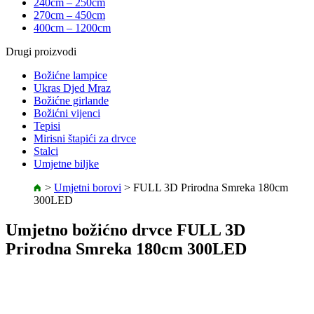
240cm – 250cm
270cm – 450cm
400cm – 1200cm
Drugi proizvodi
Božićne lampice
Ukras Djed Mraz
Božićne girlande
Božićni vijenci
Tepisi
Mirisni štapići za drvce
Stalci
Umjetne biljke
>
Umjetni borovi
>
FULL 3D Prirodna Smreka 180cm
300LED
Umjetno božićno drvce FULL 3D
Prirodna Smreka 180cm 300LED