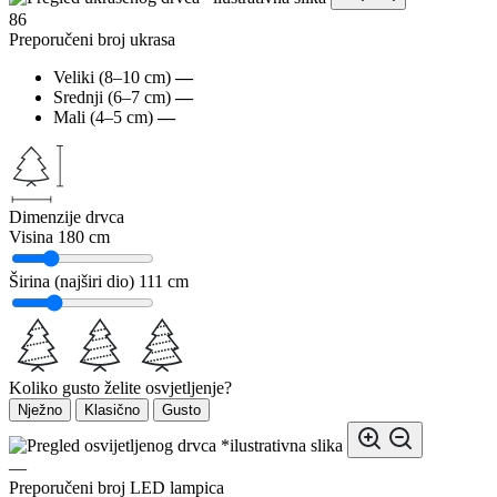
86
Preporučeni broj ukrasa
Veliki (8–10 cm)
—
Srednji (6–7 cm)
—
Mali (4–5 cm)
—
Dimenzije drvca
Visina
180 cm
Širina (najširi dio)
111 cm
Koliko gusto želite osvjetljenje?
Nježno
Klasično
Gusto
*ilustrativna slika
—
Preporučeni broj LED lampica