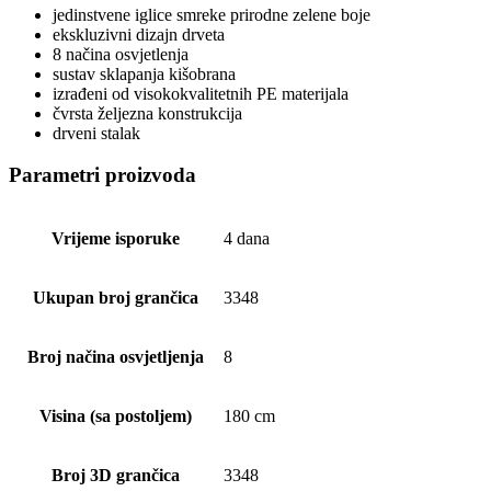
jedinstvene iglice smreke prirodne zelene boje
ekskluzivni dizajn drveta
8 načina osvjetlenja
sustav sklapanja kišobrana
izrađeni od visokokvalitetnih PE materijala
čvrsta željezna konstrukcija
drveni stalak
Parametri proizvoda
Vrijeme isporuke
4 dana
Ukupan broj grančica
3348
Broj načina osvjetljenja
8
Visina (sa postoljem)
180 cm
Broj 3D grančica
3348