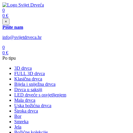
0
0
€
×
Pišite nam
info@svijetdrveca.hr
0
0
€
Po tipu
3D drvca
FULL 3D drvca
Klasična drvca
Bijela i sniježna drvca
Drvca u saksiji
LED drveće s osvjetljenjem
Mala drvca
Uska božićna drvca
Široka drvca
Bor
Smreka
Jela
Božićne kolekcije