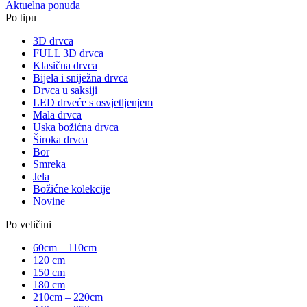
Aktuelna ponuda
Po tipu
3D drvca
FULL 3D drvca
Klasična drvca
Bijela i sniježna drvca
Drvca u saksiji
LED drveće s osvjetljenjem
Mala drvca
Uska božićna drvca
Široka drvca
Bor
Smreka
Jela
Božićne kolekcije
Novine
Po veličini
60cm – 110cm
120 cm
150 cm
180 cm
210cm – 220cm