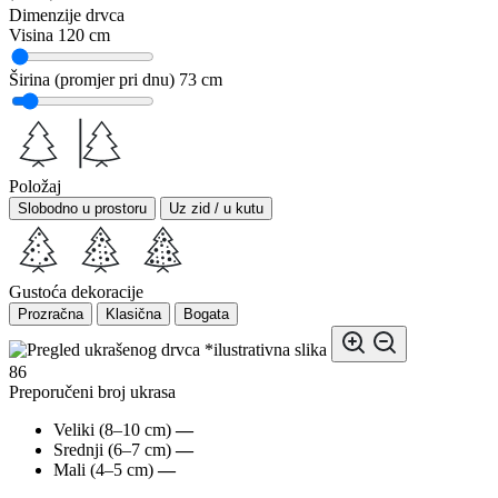
Dimenzije drvca
Visina
120 cm
Širina (promjer pri dnu)
73 cm
Položaj
Slobodno u prostoru
Uz zid / u kutu
Gustoća dekoracije
Prozračna
Klasična
Bogata
*ilustrativna slika
86
Preporučeni broj ukrasa
Veliki (8–10 cm)
—
Srednji (6–7 cm)
—
Mali (4–5 cm)
—