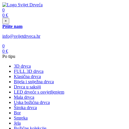
0
0
€
×
Pišite nam
info@svijetdrveca.hr
0
0
€
Po tipu
3D drvca
FULL 3D drvca
Klasična drvca
Bijela i sniježna drvca
Drvca u saksiji
LED drveće s osvjetljenjem
Mala drvca
Uska božićna drvca
Široka drvca
Bor
Smreka
Jela
Božićne kolekcije