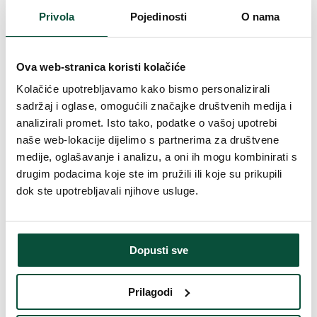
Širina
73cm
Privola
Pojedinosti
O nama
Ukupan broj grančica
1098
Ova web-stranica koristi kolačiće
Kolačiće upotrebljavamo kako bismo personalizirali
Broj načina osvjetljenja
8
sadržaj i oglase, omogućili značajke društvenih medija i
analizirali promet. Isto tako, podatke o vašoj upotrebi
Duljina vrha
20cm
naše web-lokacije dijelimo s partnerima za društvene
medije, oglašavanje i analizu, a oni ih mogu kombinirati s
Broj 3D grančica
1098
drugim podacima koje ste im pružili ili koje su prikupili
dok ste upotrebljavali njihove usluge.
Oblikovanje
Srednje gusto
Broj PVC grančica
0
Dopusti sve
Vrsta iglica
100% 3D (PE)
Prilagodi