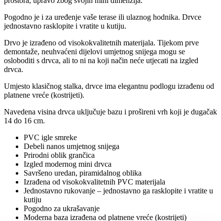
prostora, upravo zbog svojih mini dimenzija.
Pogodno je i za uređenje vaše terase ili ulaznog hodnika. Drvce
jednostavno rasklopite i vratite u kutiju.
Drvo je izrađeno od visokokvalitetnih materijala. Tijekom prve
demontaže, neuhvaćeni dijelovi umjetnog snijega mogu se
osloboditi s drvca, ali to ni na koji način neće utjecati na izgled
drvca.
Umjesto klasičnog stalka, drvce ima elegantnu podlogu izrađenu od
platnene vreće (kostrijeti).
Navedena visina drvca uključuje bazu i prošireni vrh koji je dugačak
14 do 16 cm.
PVC igle smreke
Debeli nanos umjetnog snijega
Prirodni oblik grančica
Izgled modernog mini drvca
Savršeno uredan, piramidalnog oblika
Izrađena od visokokvalitetnih PVC materijala
Jednostavno rukovanje – jednostavno ga rasklopite i vratite u
kutiju
Pogodno za ukrašavanje
Moderna baza izrađena od platnene vreće (kostrijeti)