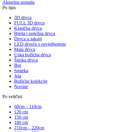
Aktuelna ponuda
Po tipu
3D drvca
FULL 3D drvca
Klasična drvca
Bijela i sniježna drvca
Drvca u saksiji
LED drveće s osvjetljenjem
Mala drvca
Uska božićna drvca
Široka drvca
Bor
Smreka
Jela
Božićne kolekcije
Novine
Po veličini
60cm – 110cm
120 cm
150 cm
180 cm
210cm – 220cm