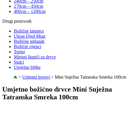
240cm – 250cm
270cm – 450cm
400cm – 1200cm
Drugi proizvodi
Božićne lampice
Ukras Djed Mraz
Božićne girlande
Božićni vijenci
Tepisi
Mirisni štapići za drvce
Stalci
Umjetne biljke
>
Umjetni borovi
>
Mini Snježna Tatranska Smreka 100cm
Umjetno božićno drvce Mini Snježna
Tatranska Smreka 100cm