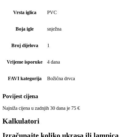
Vrsta iglica
PVC
Boja igle
snježna
Broj dijelova
1
Vrijeme isporuke
4 dana
FAVI kategorija
Božićna drvca
Povijest cijena
Najniža cijena u zadnjih 30 dana je
75
€
Kalkulatori
Izračunajte koliko ukrasa ili lampica