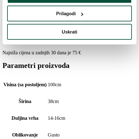
Vrijeme isporuke
4 dana
Prilagodi
FAVI kategorija
Božićna drvca
Uskrati
Povijest cijena
Najniža cijena u zadnjih 30 dana je
75
€
Parametri proizvoda
Visina (sa postoljem)
100cm
Širina
38cm
Duljina vrha
14-16cm
Oblikovanje
Gusto