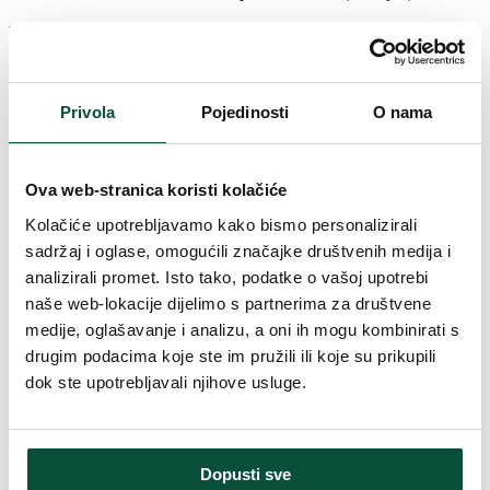
Parametri proizvoda
Visina (sa postoljem)
100cm
Privola
Pojedinosti
O nama
Širina
38cm
Ova web-stranica koristi kolačiće
Duljina vrha
14-16cm
Kolačiće upotrebljavamo kako bismo personalizirali
sadržaj i oglase, omogućili značajke društvenih medija i
Oblikovanje
Gusto
analizirali promet. Isto tako, podatke o vašoj upotrebi
naše web-lokacije dijelimo s partnerima za društvene
medije, oglašavanje i analizu, a oni ih mogu kombinirati s
Vrsta iglica
PVC
drugim podacima koje ste im pružili ili koje su prikupili
dok ste upotrebljavali njihove usluge.
Boja igle
snježna
Broj dijelova
1
Dopusti sve