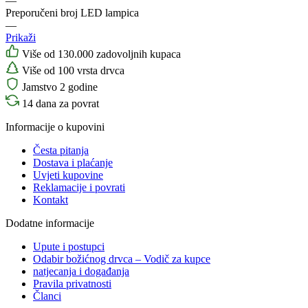
—
Preporučeni broj LED lampica
—
Prikaži
Više od 130.000 zadovoljnih kupaca
Više od 100 vrsta drvca
Jamstvo 2 godine
14 dana za povrat
Informacije o kupovini
Česta pitanja
Dostava i plaćanje
Uvjeti kupovine
Reklamacije i povrati
Kontakt
Dodatne informacije
Upute i postupci
Odabir božićnog drvca – Vodič za kupce
natjecanja i događanja
Pravila privatnosti
Članci