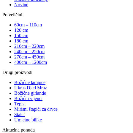
Novine
Po veličini
60cm – 110cm
120 cm
150 cm
180 cm
210cm – 220cm
240cm – 250cm
270cm – 450cm
400cm – 1200cm
Drugi proizvodi
Božićne lampice
Ukras Djed Mraz
Božićne girlande
Božićni vijenci
Tepisi
Mirisni štapići za drvce
Stalci
Umjetne biljke
Aktuelna ponuda