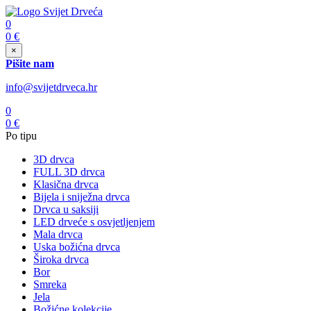
0
0
€
×
Pišite nam
info@svijetdrveca.hr
0
0
€
Po tipu
3D drvca
FULL 3D drvca
Klasična drvca
Bijela i sniježna drvca
Drvca u saksiji
LED drveće s osvjetljenjem
Mala drvca
Uska božićna drvca
Široka drvca
Bor
Smreka
Jela
Božićne kolekcije