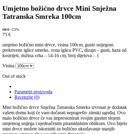
Umjetno božićno drvce Mini Snježna
Tatranska Smreka 100cm
98
€
-23%
75
€
umjetno božićno mini drvce, visina 100cm, gusto snijegom
prekrivene iglice smreke, vrsta iglica PVC, dizajn – gusti, baza od
kostrijeti, dužina vrha – 14-16 cm, broj dijelova – 1
Visina
Out of stock
Parametri proizvoda
Recenzije (0)
Mini božićno drvce Snježna Tatranska Smreka izvrstan je dodatak
vašem domu koji će vam dočarati nepogrešiv zimski ugođaj. Ovo
malo božićno drvce će vas impresionirati svojim gustim slojem
umjetnog snijega i ujednačenim piramidalnim oblikom. Ovo bijelo
mini drvce možete iskoristiti za božićno ukrašavanje manjih