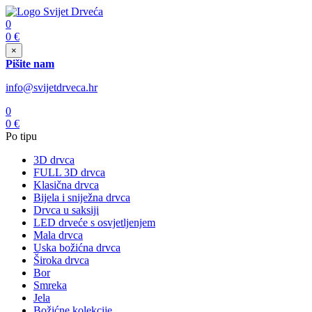
0
0
€
×
Pišite nam
info@svijetdrveca.hr
0
0
€
Po tipu
3D drvca
FULL 3D drvca
Klasična drvca
Bijela i sniježna drvca
Drvca u saksiji
LED drveće s osvjetljenjem
Mala drvca
Uska božićna drvca
Široka drvca
Bor
Smreka
Jela
Božićne kolekcije