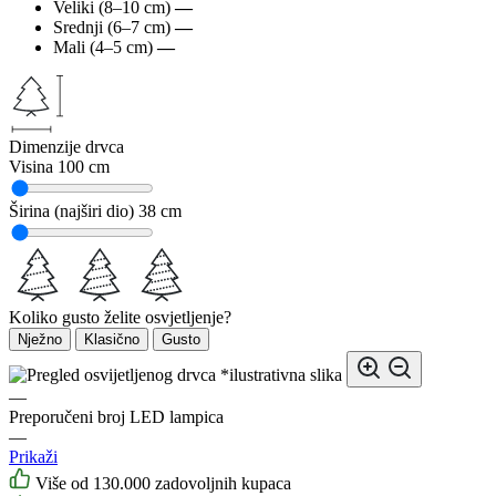
Veliki (8–10 cm)
—
Srednji (6–7 cm)
—
Mali (4–5 cm)
—
Dimenzije drvca
Visina
100 cm
Širina (najširi dio)
38 cm
Koliko gusto želite osvjetljenje?
Nježno
Klasično
Gusto
*ilustrativna slika
—
Preporučeni broj LED lampica
—
Prikaži
Više od 130.000 zadovoljnih kupaca