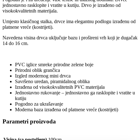
jednostavno rasklopite i vratite u kutiju. Drvo je izrađeno od
visokokvalitetnih materijala.
Umjesto klasičnog stalka, drvce ima elegantnu podlogu izrađenu od
platnene vreće (kostrijeti).
Navedena visina drvca uključuje bazu i prošireni vrh koji je dugačak
14 do 16 cm.
PVC iglice smreke prirodne zelene boje
Prirodni oblik grančica
Izgled modernog mini drvca
Savršeno uredan, piramidalnog oblika
Izrađena od visokokvalitetnih PVC materijala
Jednostavno rukovanje – jednostavno ga rasklopite i vratite u
kutiju
Pogodno za ukrašavanje
Moderna baza izrađena od platnene vreće (kostrijeti)
Parametri proizvoda
Visina (sa postoljem)
100cm