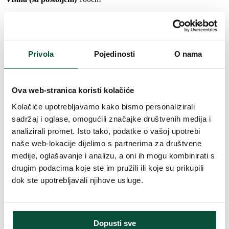
Širina
38cm
Privola
Pojedinosti
O nama
Duljina vrha
14-16cm
Oblikovanje
Gusto
Ova web-stranica koristi kolačiće
Kolačiće upotrebljavamo kako bismo personalizirali
Vrsta iglica
PVC
sadržaj i oglase, omogućili značajke društvenih medija i
analizirali promet. Isto tako, podatke o vašoj upotrebi
Boja igle
zelena
naše web-lokacije dijelimo s partnerima za društvene
medije, oglašavanje i analizu, a oni ih mogu kombinirati s
Broj dijelova
1
drugim podacima koje ste im pružili ili koje su prikupili
dok ste upotrebljavali njihove usluge.
Vrijeme isporuke
4 dana
FAVI kategorija
Božićna drvca
Dopusti sve