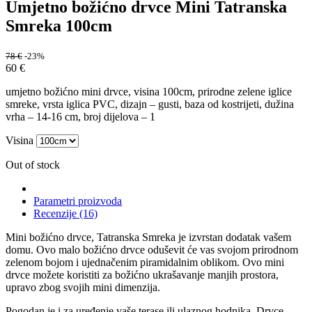
Umjetno božićno drvce Mini Tatranska
Smreka 100cm
78
€
-23%
60
€
umjetno božićno mini drvce, visina 100cm, prirodne zelene iglice
smreke, vrsta iglica PVC, dizajn – gusti, baza od kostrijeti, dužina
vrha – 14-16 cm, broj dijelova – 1
Visina
Out of stock
Parametri proizvoda
Recenzije (16)
Mini božićno drvce, Tatranska Smreka je izvrstan dodatak vašem
domu. Ovo malo božićno drvce oduševit će vas svojom prirodnom
zelenom bojom i ujednačenim piramidalnim oblikom. Ovo mini
drvce možete koristiti za božićno ukrašavanje manjih prostora,
upravo zbog svojih mini dimenzija.
Pogodan je i za uređenje vaše terase ili ulaznog hodnika. Drvce