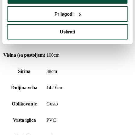
Povijest cijena
Prilagodi
Najniža cijena u zadnjih 30 dana je
60
€
Uskrati
Parametri proizvoda
Visina (sa postoljem)
100cm
Širina
38cm
Duljina vrha
14-16cm
Oblikovanje
Gusto
Vrsta iglica
PVC