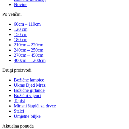
Novine
Po veličini
60cm – 110cm
120 cm
150 cm
180 cm
210cm – 220cm
240cm – 250cm
270cm – 450cm
400cm – 1200cm
Drugi proizvodi
Božićne lampice
Ukras Djed Mraz
Božićne girlande
Božićni vijenci
Tepisi
Mirisni štapići za drvce
Stalci
Umjetne biljke
Aktuelna ponuda