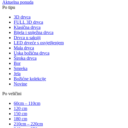
Aktuelna ponuda
Po tipu
3D drvca
FULL 3D drvca
Klasična drvca
Bijela i sniježna drvca
Drvca u saksiji
LED drveće s osvjetljenjem
Mala drvca
Uska božićna drvca
Široka drvca
Bor
Smreka
Jela
Božićne kolekcije
Novine
Po veličini
60cm – 110cm
120 cm
150 cm
180 cm
210cm – 220cm