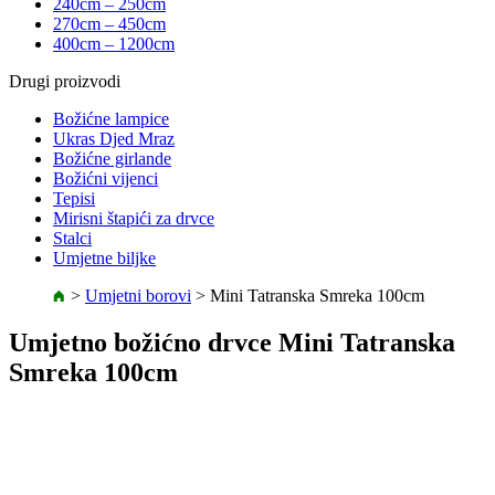
240cm – 250cm
270cm – 450cm
400cm – 1200cm
Drugi proizvodi
Božićne lampice
Ukras Djed Mraz
Božićne girlande
Božićni vijenci
Tepisi
Mirisni štapići za drvce
Stalci
Umjetne biljke
>
Umjetni borovi
>
Mini Tatranska Smreka 100cm
Umjetno božićno drvce Mini Tatranska
Smreka 100cm