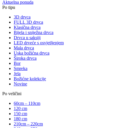
Aktuelna ponuda
Po tipu
3D drvca
FULL 3D drvca
Klasična drvca
Bijela i sniježna drvca
Drvca u saksiji
LED drveće s osvjetljenjem
Mala drvca
Uska božićna drvca
Široka drvca
Bor
Smreka
Jela
Božićne kolekcije
Novine
Po veličini
60cm – 110cm
120 cm
150 cm
180 cm
210cm – 220cm