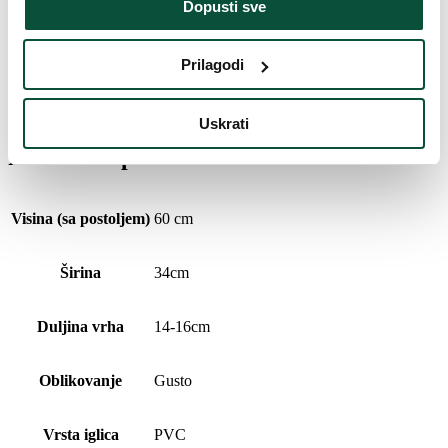
Dopusti sve
FAVI kategorija
Božićna drvca
Prilagodi
Povijest cijena
Najniža cijena u zadnjih 30 dana je
36
€
Uskrati
Parametri proizvoda
Visina (sa postoljem)
60 cm
Širina
34cm
Duljina vrha
14-16cm
Oblikovanje
Gusto
Vrsta iglica
PVC