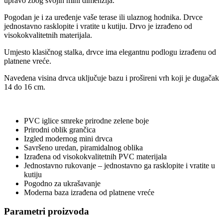
upravo zbog svojih mini dimenzija.
Pogodan je i za uređenje vaše terase ili ulaznog hodnika. Drvce
jednostavno rasklopite i vratite u kutiju. Drvo je izrađeno od
visokokvalitetnih materijala.
Umjesto klasičnog stalka, drvce ima elegantnu podlogu izrađenu od
platnene vreće.
Navedena visina drvca uključuje bazu i prošireni vrh koji je dugačak
14 do 16 cm.
PVC iglice smreke prirodne zelene boje
Prirodni oblik grančica
Izgled modernog mini drvca
Savršeno uredan, piramidalnog oblika
Izrađena od visokokvalitetnih PVC materijala
Jednostavno rukovanje – jednostavno ga rasklopite i vratite u
kutiju
Pogodno za ukrašavanje
Moderna baza izrađena od platnene vreće
Parametri proizvoda