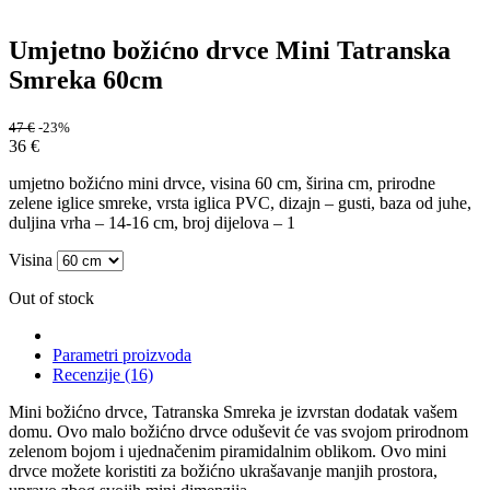
Umjetno božićno drvce Mini Tatranska
Smreka 60cm
47
€
-23%
36
€
umjetno božićno mini drvce, visina 60 cm, širina cm, prirodne
zelene iglice smreke, vrsta iglica PVC, dizajn – gusti, baza od juhe,
duljina vrha – 14-16 cm, broj dijelova – 1
Visina
Out of stock
Parametri proizvoda
Recenzije (16)
Mini božićno drvce, Tatranska Smreka je izvrstan dodatak vašem
domu. Ovo malo božićno drvce oduševit će vas svojom prirodnom
zelenom bojom i ujednačenim piramidalnim oblikom. Ovo mini
drvce možete koristiti za božićno ukrašavanje manjih prostora,