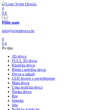
0
0
€
×
Pišite nam
info@svijetdrveca.hr
0
0
€
Po tipu
3D drvca
FULL 3D drvca
Klasična drvca
Bijela i sniježna drvca
Drvca u saksiji
LED drveće s osvjetljenjem
Mala drvca
Uska božićna drvca
Široka drvca
Bor
Smreka
Jela
Božićne kolekcije