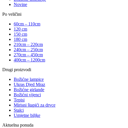
Novine
Po veličini
60cm – 110cm
120 cm
150 cm
180 cm
210cm – 220cm
240cm – 250cm
270cm – 450cm
400cm – 1200cm
Drugi proizvodi
Božićne lampice
Ukras Djed Mraz
Božićne girlande
Božićni vijenci
Tepisi
Mirisni štapići za drvce
Stalci
Umjetne biljke
Aktuelna ponuda