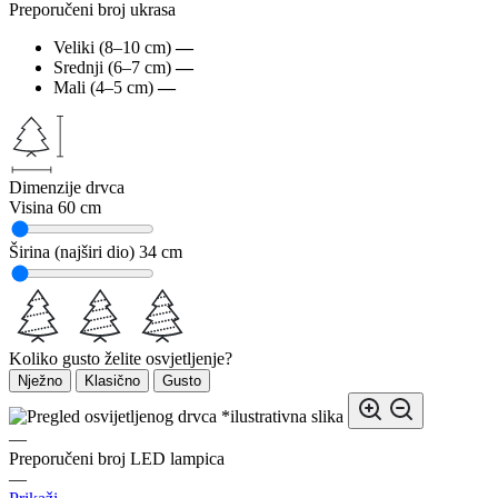
Preporučeni broj ukrasa
Veliki (8–10 cm)
—
Srednji (6–7 cm)
—
Mali (4–5 cm)
—
Dimenzije drvca
Visina
60 cm
Širina (najširi dio)
34 cm
Koliko gusto želite osvjetljenje?
Nježno
Klasično
Gusto
*ilustrativna slika
—
Preporučeni broj LED lampica
—