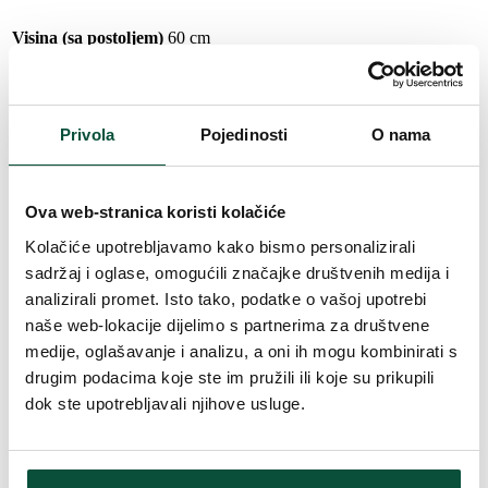
Visina (sa postoljem)
60 cm
Širina
34cm
Privola
Pojedinosti
O nama
Duljina vrha
14-16cm
Ova web-stranica koristi kolačiće
Oblikovanje
Gusto
Kolačiće upotrebljavamo kako bismo personalizirali
sadržaj i oglase, omogućili značajke društvenih medija i
Vrsta iglica
PVC
analizirali promet. Isto tako, podatke o vašoj upotrebi
naše web-lokacije dijelimo s partnerima za društvene
Boja igle
zelena
medije, oglašavanje i analizu, a oni ih mogu kombinirati s
drugim podacima koje ste im pružili ili koje su prikupili
Broj dijelova
1
dok ste upotrebljavali njihove usluge.
Vrijeme isporuke
4 dana