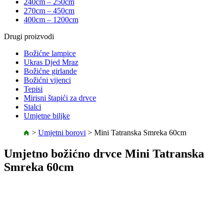
240cm – 250cm
270cm – 450cm
400cm – 1200cm
Drugi proizvodi
Božićne lampice
Ukras Djed Mraz
Božićne girlande
Božićni vijenci
Tepisi
Mirisni štapići za drvce
Stalci
Umjetne biljke
>
Umjetni borovi
>
Mini Tatranska Smreka 60cm
Umjetno božićno drvce Mini Tatranska
Smreka 60cm