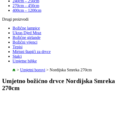
240cm – 250cm
270cm – 450cm
400cm – 1200cm
Drugi proizvodi
Božićne lampice
Ukras Djed Mraz
Božićne girlande
Božićni vijenci
Tepisi
Mirisni štapići za drvce
Stalci
Umjetne biljke
>
Umjetni borovi
>
Nordijska Smreka 270cm
Umjetno božićno drvce Nordijska Smreka
270cm