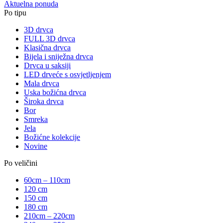
Aktuelna ponuda
Po tipu
3D drvca
FULL 3D drvca
Klasična drvca
Bijela i sniježna drvca
Drvca u saksiji
LED drveće s osvjetljenjem
Mala drvca
Uska božićna drvca
Široka drvca
Bor
Smreka
Jela
Božićne kolekcije
Novine
Po veličini
60cm – 110cm
120 cm
150 cm
180 cm
210cm – 220cm