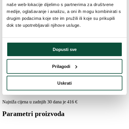
naše web-lokacije dijelimo s partnerima za društvene
medije, oglašavanje i analizu, a oni ih mogu kombinirati s
Broj dijelova
2
drugim podacima koje ste im pružili ili koje su prikupili
dok ste upotrebljavali njihove usluge.
Težina (brutto)
29,7
Postolje (uključeno u paket)
Metalni
Dopusti sve
Paket 1
115x42x37
Prilagodi
Paket 2
120x44x42
Uskrati
Povijest cijena
Najniža cijena u zadnjih 30 dana je
416
€
Parametri proizvoda