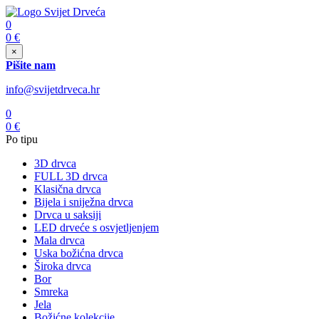
0
0
€
×
Pišite nam
info@svijetdrveca.hr
0
0
€
Po tipu
3D drvca
FULL 3D drvca
Klasična drvca
Bijela i sniježna drvca
Drvca u saksiji
LED drveće s osvjetljenjem
Mala drvca
Uska božićna drvca
Široka drvca
Bor
Smreka
Jela
Božićne kolekcije