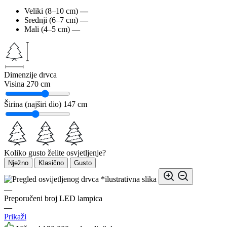
Veliki (8–10 cm)
—
Srednji (6–7 cm)
—
Mali (4–5 cm)
—
Dimenzije drvca
Visina
270 cm
Širina (najširi dio)
147 cm
Koliko gusto želite osvjetljenje?
Nježno
Klasično
Gusto
*ilustrativna slika
—
Preporučeni broj LED lampica
—
Prikaži