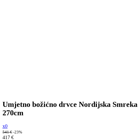
Umjetno božićno drvce Nordijska Smreka
270cm
x0
541
€
-23%
417
€