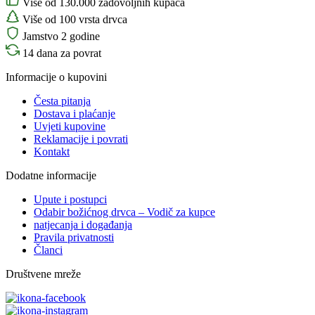
Više od 130.000 zadovoljnih kupaca
Više od 100 vrsta drvca
Jamstvo 2 godine
14 dana za povrat
Informacije o kupovini
Česta pitanja
Dostava i plaćanje
Uvjeti kupovine
Reklamacije i povrati
Kontakt
Dodatne informacije
Upute i postupci
Odabir božićnog drvca – Vodič za kupce
natjecanja i događanja
Pravila privatnosti
Članci
Društvene mreže