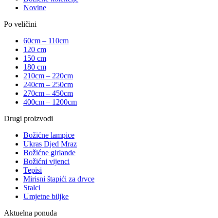
Novine
Po veličini
60cm – 110cm
120 cm
150 cm
180 cm
210cm – 220cm
240cm – 250cm
270cm – 450cm
400cm – 1200cm
Drugi proizvodi
Božićne lampice
Ukras Djed Mraz
Božićne girlande
Božićni vijenci
Tepisi
Mirisni štapići za drvce
Stalci
Umjetne biljke
Aktuelna ponuda