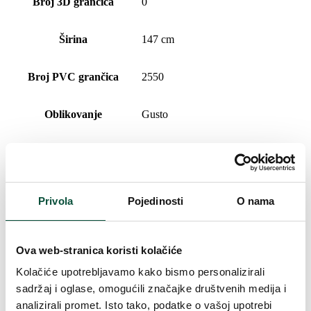
Broj 3D grančica
0
Širina
147 cm
Broj PVC grančica
2550
Oblikovanje
Gusto
Postotni udio 3D/PVC
0/100
Vrsta iglica
sniježne PVC
Privola
Pojedinosti
O nama
Vrsta rasklapanja
snap tree
Ova web-stranica koristi kolačiće
Duljina vrha
20cm
Kolačiće upotrebljavamo kako bismo personalizirali
sadržaj i oglase, omogućili značajke društvenih medija i
Težina (brutto)
22,8
analizirali promet. Isto tako, podatke o vašoj upotrebi