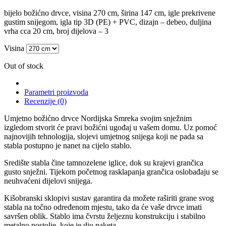
bijelo božićno drvce, visina 270 cm, širina 147 cm, igle prekrivene
gustim snijegom, igla tip 3D (PE) + PVC, dizajn – debeo, duljina
vrha cca 20 cm, broj dijelova – 3
Visina
Out of stock
Parametri proizvoda
Recenzije (0)
Umjetno božićno drvce Nordijska Smreka svojim snježnim
izgledom stvorit će pravi božićni ugođaj u vašem domu. Uz pomoć
najnovijih tehnologija, slojevi umjetnog snijega koji ne pada sa
stabla postupno je nanet na cijelo stablo.
Središte stabla čine tamnozelene iglice, dok su krajevi grančica
gusto snježni. Tijekom početnog rasklapanja grančica oslobađaju se
neuhvaćeni dijelovi snijega.
Kišobranski sklopivi sustav garantira da možete raširiti grane svog
stabla na točno određenom mjestu, tako da će vaše drvce imati
savršen oblik. Stablo ima čvrstu željeznu konstrukciju i stabilno
metalno postolje, koje je dio paketa.