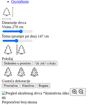
Osvjetljenje
Dimenzije drvca
Visina
270 cm
Širina (promjer pri dnu)
147 cm
Položaj
Slobodno u prostoru
Uz zid / u kutu
Gustoća dekoracije
Prozračna
Klasična
Bogata
*ilustrativna slika
86
Preporučeni broj ukrasa