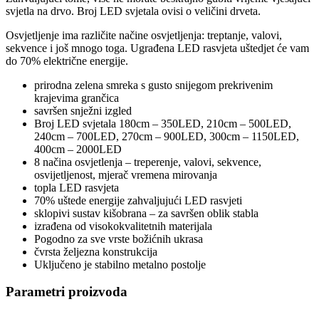
svjetla na drvo. Broj LED svjetala ovisi o veličini drveta.
Osvjetljenje ima različite načine osvjetljenja: treptanje, valovi,
sekvence i još mnogo toga. Ugrađena LED rasvjeta uštedjet će vam
do 70% električne energije.
prirodna zelena smreka s gusto snijegom prekrivenim
krajevima grančica
savršen snježni izgled
Broj LED svjetala 180cm – 350LED, 210cm – 500LED,
240cm – 700LED, 270cm – 900LED, 300cm – 1150LED,
400cm – 2000LED
8 načina osvjetlenja – treperenje, valovi, sekvence,
osvijetljenost, mjerač vremena mirovanja
topla LED rasvjeta
70% uštede energije zahvaljujući LED rasvjeti
sklopivi sustav kišobrana – za savršen oblik stabla
izrađena od visokokvalitetnih materijala
Pogodno za sve vrste božićnih ukrasa
čvrsta željezna konstrukcija
Uključeno je stabilno metalno postolje
Parametri proizvoda