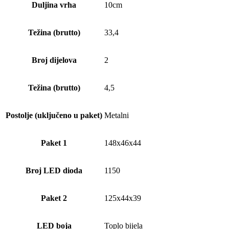
Duljina vrha
10cm
Težina (brutto)
33,4
Broj dijelova
2
Težina (brutto)
4,5
Postolje (uključeno u paket)
Metalni
Paket 1
148x46x44
Broj LED dioda
1150
Paket 2
125x44x39
LED boja
Toplo bijela