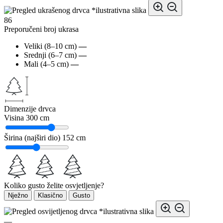
*ilustrativna slika
86
Preporučeni broj ukrasa
Veliki (8–10 cm)
—
Srednji (6–7 cm)
—
Mali (4–5 cm)
—
Dimenzije drvca
Visina
300 cm
Širina (najširi dio)
152 cm
Koliko gusto želite osvjetljenje?
Nježno
Klasično
Gusto
*ilustrativna slika
—