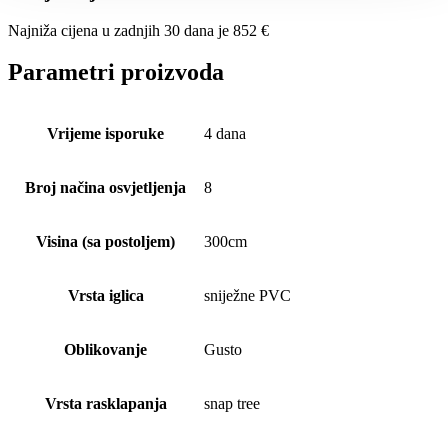
Najniža cijena u zadnjih 30 dana je
852
€
Parametri proizvoda
Vrijeme isporuke
4 dana
Broj načina osvjetljenja
8
Visina (sa postoljem)
300cm
Vrsta iglica
sniježne PVC
Oblikovanje
Gusto
Vrsta rasklapanja
snap tree