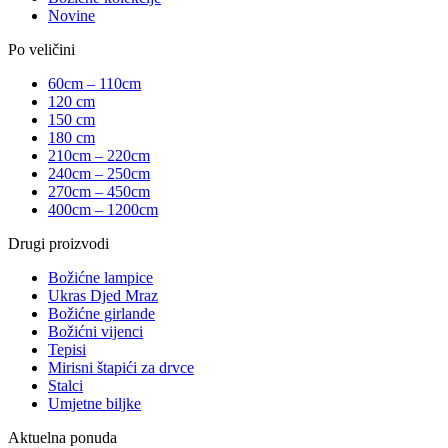
Novine
Po veličini
60cm – 110cm
120 cm
150 cm
180 cm
210cm – 220cm
240cm – 250cm
270cm – 450cm
400cm – 1200cm
Drugi proizvodi
Božićne lampice
Ukras Djed Mraz
Božićne girlande
Božićni vijenci
Tepisi
Mirisni štapići za drvce
Stalci
Umjetne biljke
Aktuelna ponuda