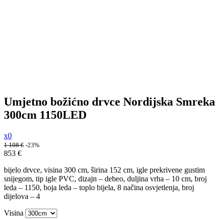
Umjetno božićno drvce Nordijska Smreka
300cm 1150LED
x0
1 108
€
-23%
853
€
bijelo drvce, visina 300 cm, širina 152 cm, igle prekrivene gustim
snijegom, tip igle PVC, dizajn – debeo, duljina vrha – 10 cm, broj
leda – 1150, boja leda – toplo bijela, 8 načina osvjetlenja, broj
dijelova – 4
Visina