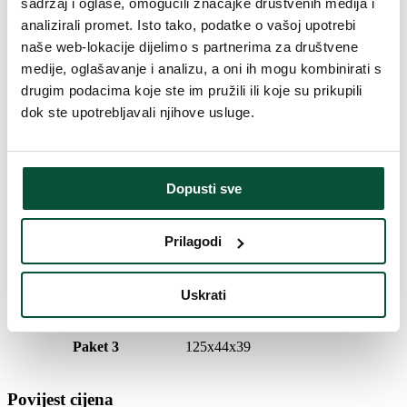
sadržaj i oglase, omogućili značajke društvenih medija i
Broj dijelova
2
analizirali promet. Isto tako, podatke o vašoj upotrebi
naše web-lokacije dijelimo s partnerima za društvene
Težina (brutto)
4,5
medije, oglašavanje i analizu, a oni ih mogu kombinirati s
drugim podacima koje ste im pružili ili koje su prikupili
Postolje (uključeno u paket)
Metalni
dok ste upotrebljavali njihove usluge.
Paket 1
148x46x44
Dopusti sve
Broj LED dioda
1150
Prilagodi
Paket 2
125x44x39
Uskrati
LED boja
Toplo bijela
Paket 3
125x44x39
Povijest cijena