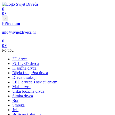
0
0
€
×
Pišite nam
info@svijetdrveca.hr
0
0
€
Po tipu
3D drvca
FULL 3D drvca
Klasična drvca
Bijela i sniježna drvca
Drvca u saksiji
LED drveće s osvjetljenjem
Mala drvca
Uska božićna drvca
Široka drvca
Bor
Smreka
Jela
Božićne kolekcije