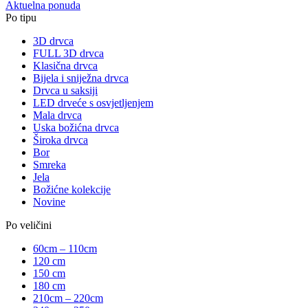
Aktuelna ponuda
Po tipu
3D drvca
FULL 3D drvca
Klasična drvca
Bijela i sniježna drvca
Drvca u saksiji
LED drveće s osvjetljenjem
Mala drvca
Uska božićna drvca
Široka drvca
Bor
Smreka
Jela
Božićne kolekcije
Novine
Po veličini
60cm – 110cm
120 cm
150 cm
180 cm
210cm – 220cm