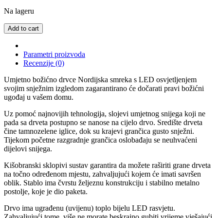
Na lageru
Add to cart
Parametri proizvoda
Recenzije (0)
Umjetno božićno drvce Nordijska smreka s LED osvjetljenjem
svojim snježnim izgledom zagarantirano će dočarati pravi božićni
ugođaj u vašem domu.
Uz pomoć najnovijih tehnologija, slojevi umjetnog snijega koji ne
pada sa drveta postupno se nanose na cijelo drvo. Središte drveta
čine tamnozelene iglice, dok su krajevi grančica gusto snježni.
Tijekom početne razgradnje grančica oslobađaju se neuhvaćeni
dijelovi snijega.
Kišobranski sklopivi sustav garantira da možete raširiti grane drveta
na točno određenom mjestu, zahvaljujući kojem će imati savršen
oblik. Stablo ima čvrstu željeznu konstrukciju i stabilno metalno
postolje, koje je dio paketa.
Drvo ima ugrađenu (uvijenu) toplo bijelu LED rasvjetu.
Zahvaljujući tome, više ne morate beskrajno gubiti vrijeme vješajući