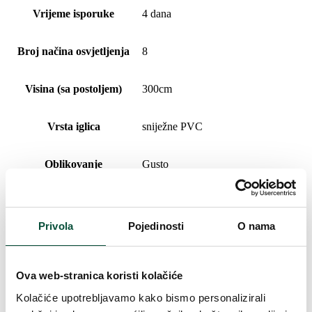
Vrijeme isporuke
4 dana
Broj načina osvjetljenja
8
Visina (sa postoljem)
300cm
Vrsta iglica
sniježne PVC
Oblikovanje
Gusto
Vrsta rasklapanja
snap tree
Privola
Pojedinosti
O nama
Duljina vrha
10cm
Ova web-stranica koristi kolačiće
Težina (brutto)
33,4
Kolačiće upotrebljavamo kako bismo personalizirali