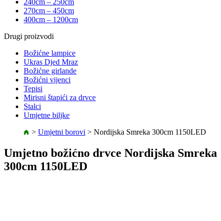
240cm – 250cm
270cm – 450cm
400cm – 1200cm
Drugi proizvodi
Božićne lampice
Ukras Djed Mraz
Božićne girlande
Božićni vijenci
Tepisi
Mirisni štapići za drvce
Stalci
Umjetne biljke
>
Umjetni borovi
>
Nordijska Smreka 300cm 1150LED
Umjetno božićno drvce Nordijska Smreka
300cm 1150LED