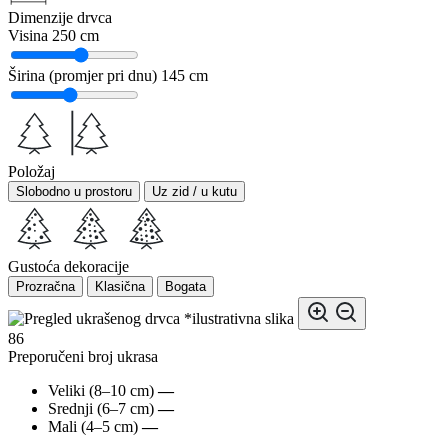
Dimenzije drvca
Visina
250 cm
Širina (promjer pri dnu)
145 cm
Položaj
Slobodno u prostoru
Uz zid / u kutu
Gustoća dekoracije
Prozračna
Klasična
Bogata
*ilustrativna slika
86
Preporučeni broj ukrasa
Veliki (8–10 cm)
—
Srednji (6–7 cm)
—
Mali (4–5 cm)
—