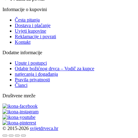
Informacije o kupovini
Česta pitanja
Dostava i plaćanje
Uvjeti kupovine
Reklamacije i povrati
Kontakt
Dodatne informacije
Upute i postupci
Odabir božićnog drvca – Vodič za kupce
natjecanja i događanja
Pravila privatnosti
Članci
Društvene mreže
© 2015-2026
svijetdrveca.hr