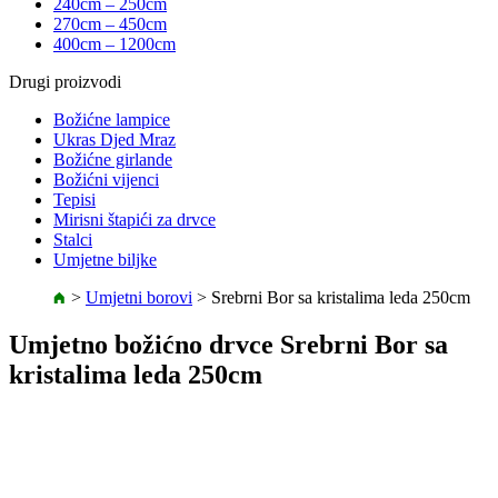
240cm – 250cm
270cm – 450cm
400cm – 1200cm
Drugi proizvodi
Božićne lampice
Ukras Djed Mraz
Božićne girlande
Božićni vijenci
Tepisi
Mirisni štapići za drvce
Stalci
Umjetne biljke
>
Umjetni borovi
>
Srebrni Bor sa kristalima leda 250cm
Umjetno božićno drvce Srebrni Bor sa
kristalima leda 250cm