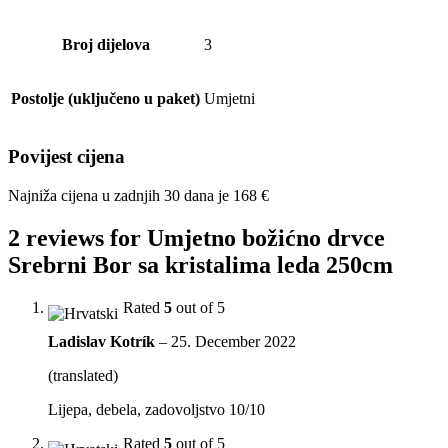
Broj dijelova
3
Postolje (uključeno u paket)
Umjetni
Povijest cijena
Najniža cijena u zadnjih 30 dana je
168
€
2 reviews for
Umjetno božićno drvce
Srebrni Bor sa kristalima leda 250cm
Rated
5
out of 5
Ladislav Kotrík
–
25. December 2022
(translated)
Lijepa, debela, zadovoljstvo 10/10
Rated
5
out of 5