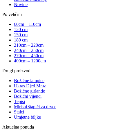
Novine
Po veličini
60cm – 110cm
120 cm
150 cm
180 cm
210cm – 220cm
240cm – 250cm
270cm – 450cm
400cm – 1200cm
Drugi proizvodi
Božićne lampice
Ukras Djed Mraz
Božićne girlande
Božićni vijenci
Tepisi
Mirisni štapići za drvce
Stalci
Umjetne biljke
Aktuelna ponuda