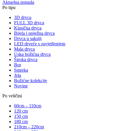
Aktuelna ponuda
Po tipu
3D drvca
FULL 3D drvca
Klasična drvca
Bijela i sniježna drvca
Drvca u saksiji
LED drveće s osvjetljenjem
Mala drvca
Uska božićna drvca
Široka drvca
Bor
Smreka
Jela
Božićne kolekcije
Novine
Po veličini
60cm – 110cm
120 cm
150 cm
180 cm
210cm – 220cm