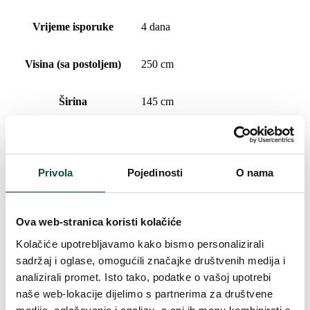
Vrijeme isporuke
4 dana
Visina (sa postoljem)
250 cm
Širina
145 cm
Oblikovanje
Ekstra gusto
Privola
Pojedinosti
O nama
Vrsta iglica
PVC
Duljina vrha
20cm
Ova web-stranica koristi kolačiće
Kolačiće upotrebljavamo kako bismo personalizirali
Broj dijelova
3
sadržaj i oglase, omogućili značajke društvenih medija i
analizirali promet. Isto tako, podatke o vašoj upotrebi
Postolje (uključeno u paket)
Umjetni
naše web-lokacije dijelimo s partnerima za društvene