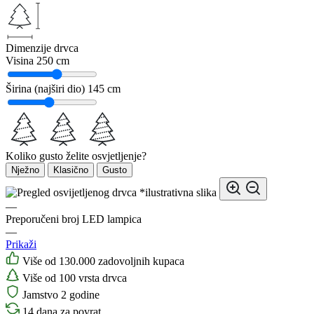
Dimenzije drvca
Visina
250 cm
Širina (najširi dio)
145 cm
Koliko gusto želite osvjetljenje?
Nježno
Klasično
Gusto
*ilustrativna slika
—
Preporučeni broj LED lampica
—
Prikaži
Više od 130.000 zadovoljnih kupaca
Više od 100 vrsta drvca
Jamstvo 2 godine
14 dana za povrat