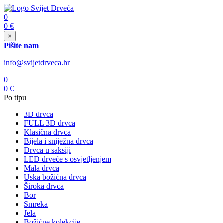
0
0
€
×
Pišite nam
info@svijetdrveca.hr
0
0
€
Po tipu
3D drvca
FULL 3D drvca
Klasična drvca
Bijela i sniježna drvca
Drvca u saksiji
LED drveće s osvjetljenjem
Mala drvca
Uska božićna drvca
Široka drvca
Bor
Smreka
Jela
Božićne kolekcije