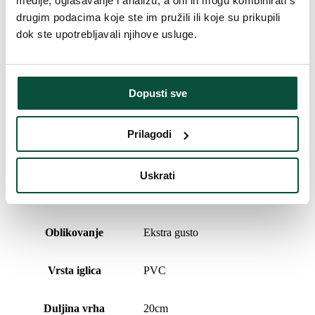
medije, oglašavanje i analizu, a oni ih mogu kombinirati s
drugim podacima koje ste im pružili ili koje su prikupili
Povijest cijena
dok ste upotrebljavali njihove usluge.
Najniža cijena u zadnjih 30 dana je
168
€
Parametri proizvoda
Dopusti sve
Vrijeme isporuke
4 dana
Prilagodi
Visina (sa postoljem)
250 cm
Uskrati
Širina
145 cm
Oblikovanje
Ekstra gusto
Vrsta iglica
PVC
Duljina vrha
20cm