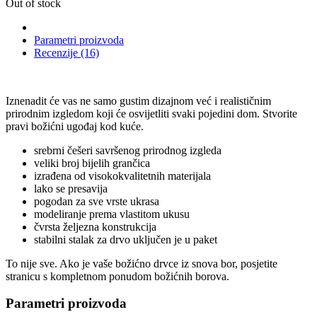
Out of stock
Parametri proizvoda
Recenzije (16)
Iznenadit će vas ne samo gustim dizajnom već i realističnim
prirodnim izgledom koji će osvijetliti svaki pojedini dom. Stvorite
pravi božićni ugođaj kod kuće.
srebrni češeri savršenog prirodnog izgleda
veliki broj bijelih grančica
izrađena od visokokvalitetnih materijala
lako se presavija
pogodan za sve vrste ukrasa
modeliranje prema vlastitom ukusu
čvrsta željezna konstrukcija
stabilni stalak za drvo uključen je u paket
To nije sve. Ako je vaše božićno drvce iz snova bor, posjetite
stranicu s kompletnom ponudom božićnih borova.
Parametri proizvoda