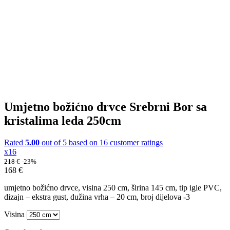
Umjetno božićno drvce Srebrni Bor sa
kristalima leda 250cm
Rated
5.00
out of 5 based on
16
customer ratings
x16
218
€
-23%
168
€
umjetno božićno drvce, visina 250 cm, širina 145 cm, tip igle PVC,
dizajn – ekstra gust, dužina vrha – 20 cm, broj dijelova -3
Visina