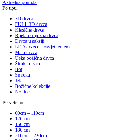
Aktuelna ponuda
Po tipu
3D drvca
FULL 3D drvca
Klasična drvca
Bijela i sniježna drvca
Drvca u saksiji
LED drveće s osvjetljenjem
Mala drvca
Uska božićna drvca
Široka drvca
Bor
Smreka
Jela
Božićne kolekcije
Novine
Po veličini
60cm – 110cm
120 cm
150 cm
180 cm
210cm – 220cm