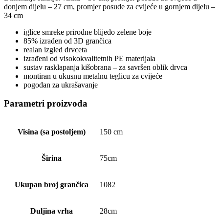
donjem dijelu – 27 cm, promjer posude za cvijeće u gornjem dijelu –
34 cm
iglice smreke prirodne blijedo zelene boje
85% izrađen od 3D grančica
realan izgled drvceta
izrađeni od visokokvalitetnih PE materijala
sustav rasklapanja kišobrana – za savršen oblik drvca
montiran u ukusnu metalnu teglicu za cvijeće
pogodan za ukrašavanje
Parametri proizvoda
Visina (sa postoljem)
150 cm
Širina
75cm
Ukupan broj grančica
1082
Duljina vrha
28cm