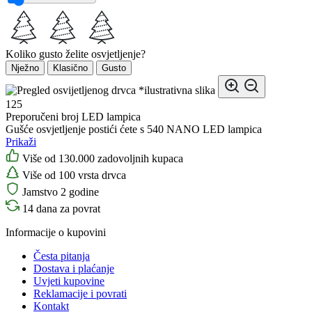
Koliko gusto želite osvjetljenje?
Nježno
Klasično
Gusto
*ilustrativna slika
125
Preporučeni broj LED lampica
Gušće osvjetljenje postići ćete s 540 NANO LED lampica
Prikaži
Više od 130.000 zadovoljnih kupaca
Više od 100 vrsta drvca
Jamstvo 2 godine
14 dana za povrat
Informacije o kupovini
Česta pitanja
Dostava i plaćanje
Uvjeti kupovine
Reklamacije i povrati
Kontakt