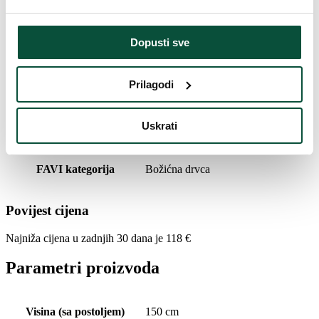
Težina (brutto)
6,7
Dopusti sve
Težina (brutto)
8,3
Prilagodi
Vrijeme isporuke
4 dana
Uskrati
Paket 1
96x32x31
FAVI kategorija
Božićna drvca
Povijest cijena
Najniža cijena u zadnjih 30 dana je
118
€
Parametri proizvoda
Visina (sa postoljem)
150 cm