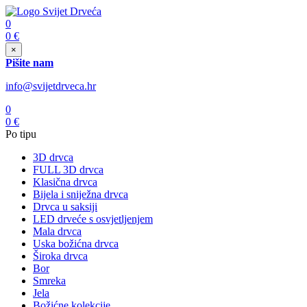
0
0
€
×
Pišite nam
info@svijetdrveca.hr
0
0
€
Po tipu
3D drvca
FULL 3D drvca
Klasična drvca
Bijela i sniježna drvca
Drvca u saksiji
LED drveće s osvjetljenjem
Mala drvca
Uska božićna drvca
Široka drvca
Bor
Smreka
Jela
Božićne kolekcije