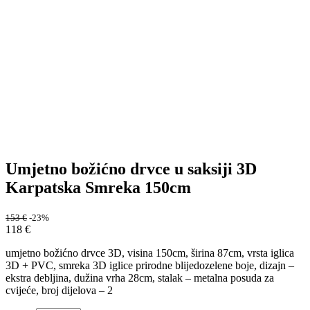
Umjetno božićno drvce u saksiji 3D
Karpatska Smreka 150cm
153
€
-23%
118
€
umjetno božićno drvce 3D, visina 150cm, širina 87cm, vrsta iglica
3D + PVC, smreka 3D iglice prirodne blijedozelene boje, dizajn –
ekstra debljina, dužina vrha 28cm, stalak – metalna posuda za
cvijeće, broj dijelova – 2