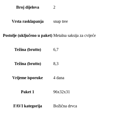
Broj dijelova
2
Vrsta rasklapanja
snap tree
Postolje (uključeno u paket)
Metalna saksija za cvijeće
Težina (brutto)
6,7
Težina (brutto)
8,3
Vrijeme isporuke
4 dana
Paket 1
96x32x31
FAVI kategorija
Božićna drvca