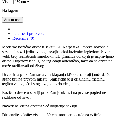
Visina
Na lageru
Add to cart
Parametri proizvoda
Recenzije (0)
Moderno božićno drvce u saksiji 3D Karpatska Smreka novost je u
sezoni 2024. i jedinstveno je svojim ekskluzivnim izgledom. Stvara
velik broj realističnih smrekovih 3D grančica od kojih je napravljeno
drvce. Blijedozelene iglice izgledaju autentično, tako da se drvce ne
može razlikovati od živog.
Drvce ima praktičan sustav rasklapanja kišobrana, koji jamči da će
grane biti na pravom mjestu. Smještena je u originalnu metalnu
teglicu za cvijeće i stoga izgleda vrlo elegantno.
Božićno drvce u saksiji praktičan je ukras i na prvi se pogled ne
razlikuje od živog.
Navedena visina drvceta već uključuje saksiju.
Dimenzije saksije: visina – 30 cm, promjer posude za cvijeće u