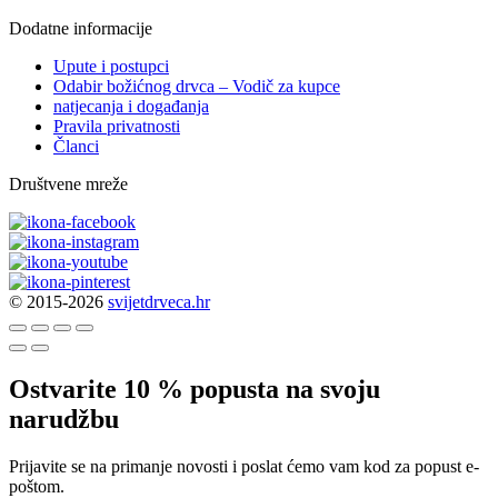
Dodatne informacije
Upute i postupci
Odabir božićnog drvca – Vodič za kupce
natjecanja i događanja
Pravila privatnosti
Članci
Društvene mreže
© 2015-2026
svijetdrveca.hr
Ostvarite 10 % popusta na svoju
narudžbu
Prijavite se na primanje novosti i poslat ćemo vam kod za popust e-
poštom.