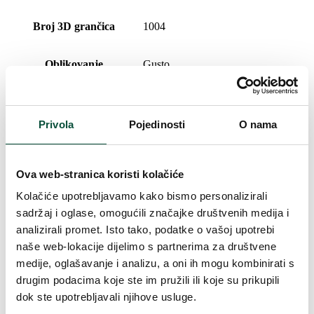
Broj 3D grančica
1004
Oblikovanje
Gusto
Broj PVC grančica
78
Privola
Pojedinosti
O nama
Vrsta iglica
3D (PE) + PVC
Ova web-stranica koristi kolačiće
Postotni udio 3D/PVC
93/7
Kolačiće upotrebljavamo kako bismo personalizirali
sadržaj i oglase, omogućili značajke društvenih medija i
Broj dijelova
2
analizirali promet. Isto tako, podatke o vašoj upotrebi
naše web-lokacije dijelimo s partnerima za društvene
Vrsta rasklapanja
snap tree
medije, oglašavanje i analizu, a oni ih mogu kombinirati s
drugim podacima koje ste im pružili ili koje su prikupili
Postolje (uključeno u paket)
Metalna saksija za cvijeće
dok ste upotrebljavali njihove usluge.