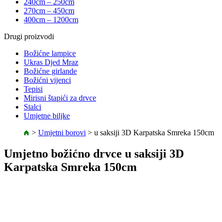
240cm – 250cm
270cm – 450cm
400cm – 1200cm
Drugi proizvodi
Božićne lampice
Ukras Djed Mraz
Božićne girlande
Božićni vijenci
Tepisi
Mirisni štapići za drvce
Stalci
Umjetne biljke
>
Umjetni borovi
>
u saksiji 3D Karpatska Smreka 150cm
Umjetno božićno drvce u saksiji 3D
Karpatska Smreka 150cm