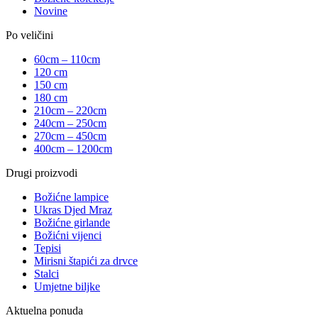
Novine
Po veličini
60cm – 110cm
120 cm
150 cm
180 cm
210cm – 220cm
240cm – 250cm
270cm – 450cm
400cm – 1200cm
Drugi proizvodi
Božićne lampice
Ukras Djed Mraz
Božićne girlande
Božićni vijenci
Tepisi
Mirisni štapići za drvce
Stalci
Umjetne biljke
Aktuelna ponuda