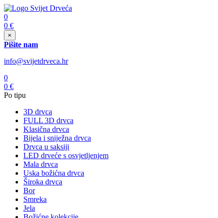
0
0
€
×
Pišite nam
info@svijetdrveca.hr
0
0
€
Po tipu
3D drvca
FULL 3D drvca
Klasična drvca
Bijela i sniježna drvca
Drvca u saksiji
LED drveće s osvjetljenjem
Mala drvca
Uska božićna drvca
Široka drvca
Bor
Smreka
Jela
Božićne kolekcije