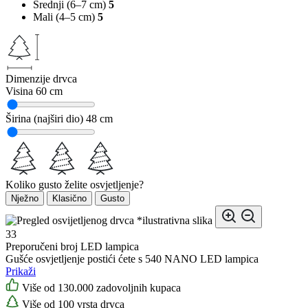
Srednji (6–7 cm)
5
Mali (4–5 cm)
5
Dimenzije drvca
Visina
60 cm
Širina (najširi dio)
48 cm
Koliko gusto želite osvjetljenje?
Nježno
Klasično
Gusto
*ilustrativna slika
33
Preporučeni broj LED lampica
Gušće osvjetljenje postići ćete s 540 NANO LED lampica
Prikaži
Više od 130.000 zadovoljnih kupaca
Više od 100 vrsta drvca