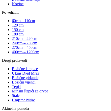
Novine
Po veličini
60cm – 110cm
120 cm
150 cm
180 cm
210cm – 220cm
240cm – 250cm
270cm – 450cm
400cm – 1200cm
Drugi proizvodi
Božićne lampice
Ukras Djed Mraz
Božićne girlande
Božićni vijenci
Tepisi
Mirisni štapići za drvce
Stalci
Umjetne biljke
Aktuelna ponuda