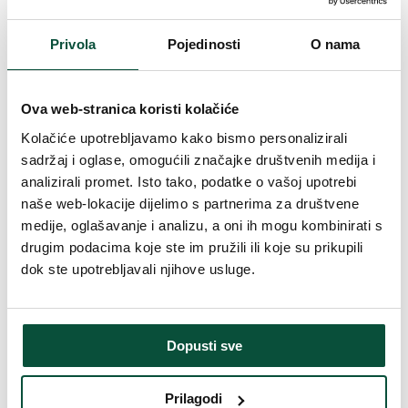
Duljina vrha
20cm
Privola
Pojedinosti
O nama
Težina (brutto)
12
Broj dijelova
1
Ova web-stranica koristi kolačiće
Kolačiće upotrebljavamo kako bismo personalizirali
Težina (brutto)
15
sadržaj i oglase, omogućili značajke društvenih medija i
analizirali promet. Isto tako, podatke o vašoj upotrebi
naše web-lokacije dijelimo s partnerima za društvene
Postolje (uključeno u paket)
Saksija
medije, oglašavanje i analizu, a oni ih mogu kombinirati s
drugim podacima koje ste im pružili ili koje su prikupili
Paket 1
60x20x20
dok ste upotrebljavali njihove usluge.
Povijest cijena
Najniža cijena u zadnjih 30 dana je
61
€
Dopusti sve
Parametri proizvoda
Prilagodi