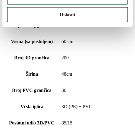
Vrijeme isporuke
4 dana
Uskrati
Ukupan broj grančica
236
Visina (sa postoljem)
60 cm
Broj 3D grančica
200
Širina
48cm
Broj PVC grančica
36
Vrsta iglica
3D (PE) + PVC
Postotni udio 3D/PVC
85/15