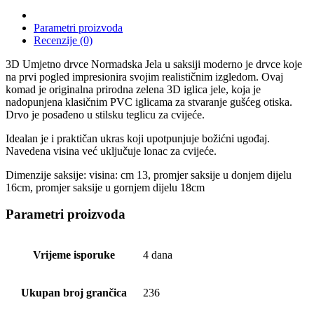
Parametri proizvoda
Recenzije (0)
3D Umjetno drvce Normadska Jela u saksiji moderno je drvce koje
na prvi pogled impresionira svojim realističnim izgledom. Ovaj
komad je originalna prirodna zelena 3D iglica jele, koja je
nadopunjena klasičnim PVC iglicama za stvaranje gušćeg otiska.
Drvo je posađeno u stilsku teglicu za cvijeće.
Idealan je i praktičan ukras koji upotpunjuje božićni ugođaj.
Navedena visina već uključuje lonac za cvijeće.
Dimenzije saksije: visina: cm 13, promjer saksije u donjem dijelu
16cm, promjer saksije u gornjem dijelu 18cm
Parametri proizvoda
Vrijeme isporuke
4 dana
Ukupan broj grančica
236