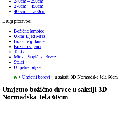
240cm – 250cm
270cm – 450cm
400cm – 1200cm
Drugi proizvodi
Božićne lampice
Ukras Djed Mraz
Božićne girlande
Božićni vijenci
Tepisi
Mirisni štapići za drvce
Stalci
Umjetne biljke
>
Umjetni borovi
>
u saksiji 3D Normadska Jela 60cm
Umjetno božićno drvce u saksiji 3D
Normadska Jela 60cm