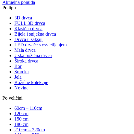
Aktuelna ponuda
Po tipu
3D drvca
FULL 3D drvca
Klasična drvca
Bijela i sniježna drvca
Drvca u saksiji
LED drveće s osvjetljenjem
Mala drvca
Uska božićna drvca
Široka drvca
Bor
Smreka
Jela
Božićne kolekcije
Novine
Po veličini
60cm – 110cm
120 cm
150 cm
180 cm
210cm – 220cm