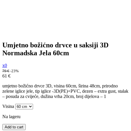
Umjetno božićno drvce u saksiji 3D
Normadska Jela 60cm
x0
79
€
-23%
61
€
umjetno božićno drvce 3D, visina 60cm, širina 48cm, prirodno
zelene iglice jele, tip iglice -3D(PE)+PVC, dezen – extra gust, stalak
– posuda za cvijeće, dužina vrha 20cm, broj dijelova – 1
Visina
Na lageru
Add to cart