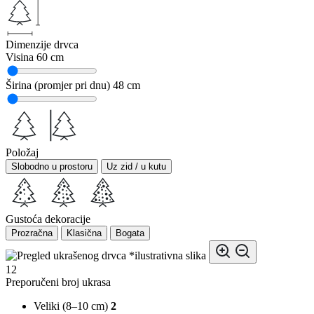
Dimenzije drvca
Visina
60 cm
Širina (promjer pri dnu)
48 cm
Položaj
Slobodno u prostoru
Uz zid / u kutu
Gustoća dekoracije
Prozračna
Klasična
Bogata
*ilustrativna slika
12
Preporučeni broj ukrasa
Veliki (8–10 cm)
2