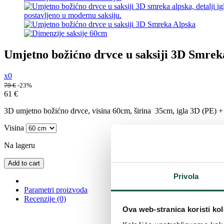
Umjetno božićno drvce u saksiji 3D Smre
x0
79
€
-23%
61
€
3D umjetno božićno drvce, visina 60cm, širina 35cm, igla 3D (PE) + PV
Visina
Na lageru
Add to cart
Privola
Parametri proizvoda
Recenzije (0)
Ova web-stranica koristi kol