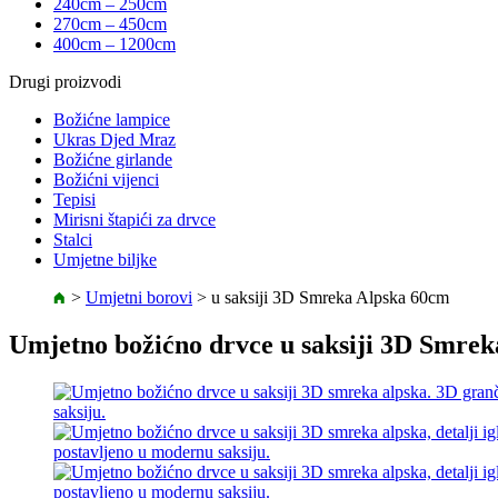
240cm – 250cm
270cm – 450cm
400cm – 1200cm
Drugi proizvodi
Božićne lampice
Ukras Djed Mraz
Božićne girlande
Božićni vijenci
Tepisi
Mirisni štapići za drvce
Stalci
Umjetne biljke
>
Umjetni borovi
>
u saksiji 3D Smreka Alpska 60cm
Umjetno božićno drvce u saksiji 3D Smre