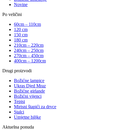
Novine
Po veličini
60cm – 110cm
120 cm
150 cm
180 cm
210cm – 220cm
240cm – 250cm
270cm – 450cm
400cm – 1200cm
Drugi proizvodi
Božićne lampice
Ukras Djed Mraz
Božićne girlande
Božićni vijenci
Tepisi
Mirisni štapići za drvce
Stalci
Umjetne biljke
Aktuelna ponuda