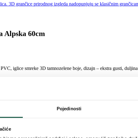
ka Alpska 60cm
C, iglice smreke 3D tamnozelene boje, dizajn – ekstra gusti, duljina v
Pojedinosti
ačiće