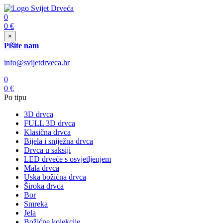
0
0
€
×
Pišite nam
info@svijetdrveca.hr
0
0
€
Po tipu
3D drvca
FULL 3D drvca
Klasična drvca
Bijela i sniježna drvca
Drvca u saksiji
LED drveće s osvjetljenjem
Mala drvca
Uska božićna drvca
Široka drvca
Bor
Smreka
Jela
Božićne kolekcije