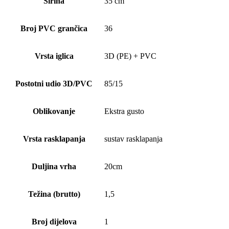
Širina
35 cm
Broj PVC grančica
36
Vrsta iglica
3D (PE) + PVC
Postotni udio 3D/PVC
85/15
Oblikovanje
Ekstra gusto
Vrsta rasklapanja
sustav rasklapanja
Duljina vrha
20cm
Težina (brutto)
1,5
Broj dijelova
1