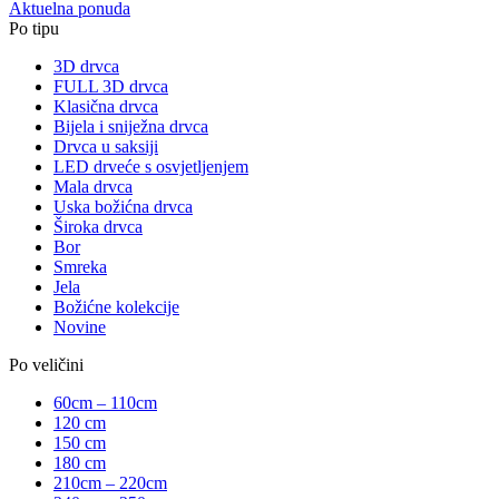
Aktuelna ponuda
Po tipu
3D drvca
FULL 3D drvca
Klasična drvca
Bijela i sniježna drvca
Drvca u saksiji
LED drveće s osvjetljenjem
Mala drvca
Uska božićna drvca
Široka drvca
Bor
Smreka
Jela
Božićne kolekcije
Novine
Po veličini
60cm – 110cm
120 cm
150 cm
180 cm
210cm – 220cm