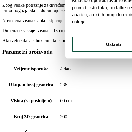
Kolačiće upotrebljavamo kako 
Zbog velike potražnje za drvećem u saksijama, u svoju smo ponudu u
promet. Isto tako, podatke o 
prirodnog izgleda nadopunjuju se klasičnim grančicama zahvaljujući k
analizu, a oni ih mogu kombini
Navedena visina stabla uključuje i saksiju !!!
usluge.
Dimenzije saksije: visina – 13 cm, promjer saksije u donjem dijelu – 
Ako želite da vaš božićni ukras bude savršeno usklađen, ovaj proizvo
Uskrati
Parametri proizvoda
Vrijeme isporuke
4 dana
Ukupan broj grančica
236
Visina (sa postoljem)
60 cm
Broj 3D grančica
200