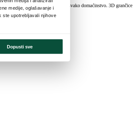
enih medija i analizirali
erno i jedinstveno drvo pogodno za svako domaćinstvo. 3D grančice
ene medije, oglašavanje i
k ste upotrebljavali njihove
ciji 3D Alpska Smreka
.
Dopusti sve