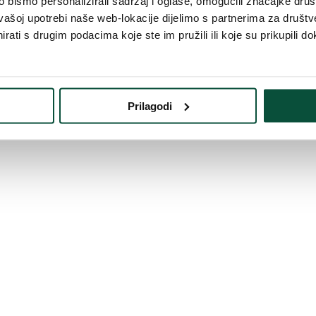
bismo personalizirali sadržaj i oglase, omogućili značajke društv
vrstili Umjetno božićno drvce 3D alpsku smreku u saksiji, koja je mod
vašoj upotrebi naše web-lokacije dijelimo s partnerima za društv
ojima je drvce zaista gusto. Drvce je postavljeno u modernu saksiju.
rati s drugim podacima koje ste im pružili ili koje su prikupili do
16 cm, promjer saksije u gornjem dijelu – 18 cm
d možete kombinirati i s božićnim ukrasima iste vrste u
božićnoj kolek
Prilagodi