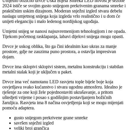
Umjetno božićno drvce Uska Bijela Smreka LED novost je sezone
2024 ističe se svojim gusto snijegom prekrivenim granama smreke i
praktičnim uskim dizajnom. Moderan snježni izgled stvara debelu
naslagu umjetnog snijega koja izgleda vrlo realistično i u dom će
unijeti eleganciju i malo ledenog nordijskog ugođaja.
Umjetni snijeg se nanosi najsuvremenijom tehnologijom i ne opada.
Tijekom početnog rasklapanja, labavi dijelovi snijega mogu opasti.
Drvce je uskog oblika, što ga čini idealnim kao ukras za manje
prostore, gdje ne zauzima puno prostora, a ostavlja impresivan
dojam.
Drvce ima sklopivi sklopivi sistem, metalnu konstrukciju i stabilan
metalni stalak koji je uključen u paket.
Drvce ima već namotanu LED rasvjetu tople bijele boje koja
osvjetljava svako kućanstvo i stvara ugodnu atmosferu. Idealno je
rješenje za one koji žele pojednostaviti ukrašavanje, a pritom
uštedjeti vrijeme i posao s godišnjim postavljanjem božićnih
žaruljica. Rasvjeta ima 8 načina osvjetljenja koji se mogu mijenjati
pomoću adaptera.
gusto snijegom prekrivene grane smreke
savršen snježni izgled
veliki broj grančica