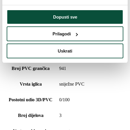
Broj načina osvjetljenja
8
Dopusti sve
Duljina vrha
15 cm
Prilagodi
Broj 3D grančica
0
Uskrati
Oblikovanje
Gusto
Broj PVC grančica
941
Vrsta iglica
sniježne PVC
Postotni udio 3D/PVC
0/100
Broj dijelova
3