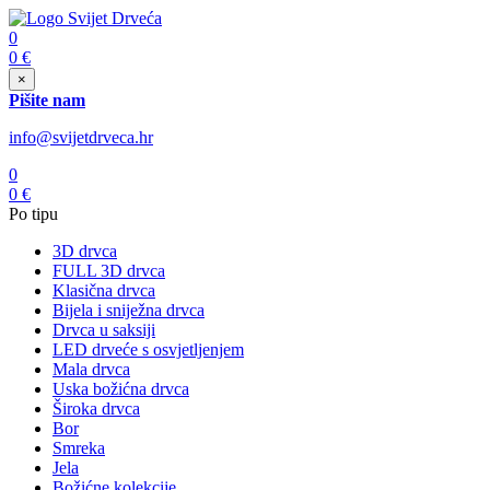
0
0
€
×
Pišite nam
info@svijetdrveca.hr
0
0
€
Po tipu
3D drvca
FULL 3D drvca
Klasična drvca
Bijela i sniježna drvca
Drvca u saksiji
LED drveće s osvjetljenjem
Mala drvca
Uska božićna drvca
Široka drvca
Bor
Smreka
Jela
Božićne kolekcije