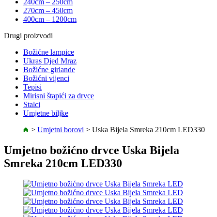
240cm – 250cm
270cm – 450cm
400cm – 1200cm
Drugi proizvodi
Božićne lampice
Ukras Djed Mraz
Božićne girlande
Božićni vijenci
Tepisi
Mirisni štapići za drvce
Stalci
Umjetne biljke
>
Umjetni borovi
>
Uska Bijela Smreka 210cm LED330
Umjetno božićno drvce Uska Bijela
Smreka 210cm LED330