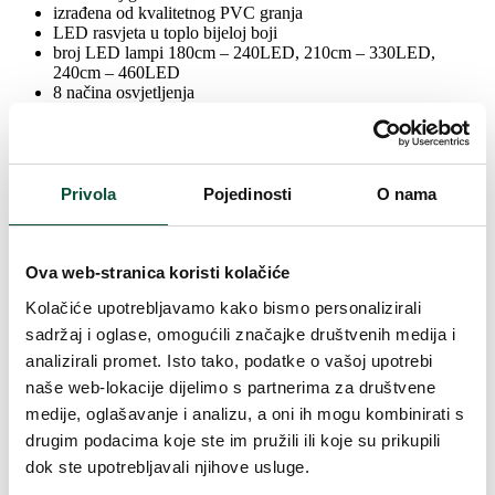
izrađena od kvalitetnog PVC granja
LED rasvjeta u toplo bijeloj boji
broj LED lampi 180cm – 240LED, 210cm – 330LED,
240cm – 460LED
8 načina osvjetljenja
70% uštede energije zahvaljujući LED rasvjeti
usko stablo pogodno za ograničene prostore
proširivi dekompozicijski sustav
jednostavno rukovanje
pogodan za sve božićne ukrase
Privola
Pojedinosti
O nama
željezna konstrukcija
u pakiranju je stabilan metalni stalak
Parametri proizvoda
Ova web-stranica koristi kolačiće
Kolačiće upotrebljavamo kako bismo personalizirali
sadržaj i oglase, omogućili značajke društvenih medija i
Visina (sa postoljem)
210 cm
analizirali promet. Isto tako, podatke o vašoj upotrebi
naše web-lokacije dijelimo s partnerima za društvene
Širina
94cm
medije, oglašavanje i analizu, a oni ih mogu kombinirati s
drugim podacima koje ste im pružili ili koje su prikupili
Ukupan broj grančica
941
dok ste upotrebljavali njihove usluge.