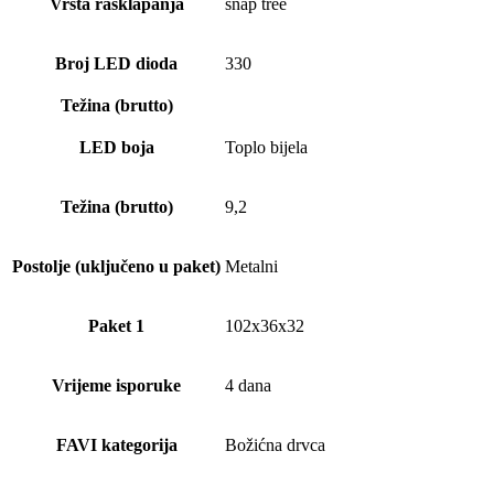
Vrsta rasklapanja
snap tree
Broj LED dioda
330
Težina (brutto)
LED boja
Toplo bijela
Težina (brutto)
9,2
Postolje (uključeno u paket)
Metalni
Paket 1
102x36x32
Vrijeme isporuke
4 dana
FAVI kategorija
Božićna drvca