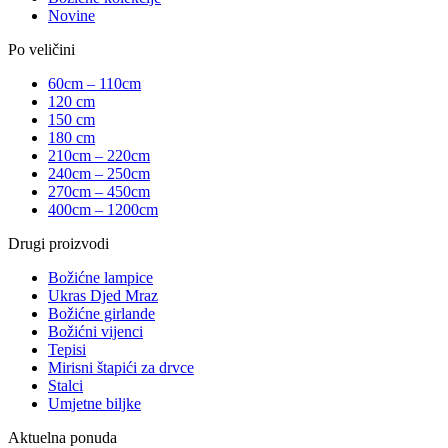
Novine
Po veličini
60cm – 110cm
120 cm
150 cm
180 cm
210cm – 220cm
240cm – 250cm
270cm – 450cm
400cm – 1200cm
Drugi proizvodi
Božićne lampice
Ukras Djed Mraz
Božićne girlande
Božićni vijenci
Tepisi
Mirisni štapići za drvce
Stalci
Umjetne biljke
Aktuelna ponuda