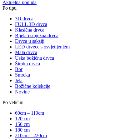
Aktuelna ponuda
Po tipu
3D drvca
FULL 3D drvca
Klasična drvca
Bijela i sniježna drvca
Drvca u saksiji
LED drveće s osvjetljenjem
Mala drvca
Uska božićna drvca
Široka drvca
Bor
Smreka
Jela
Božićne kolekcije
Novine
Po veličini
60cm – 110cm
120 cm
150 cm
180 cm
210cm – 220cm