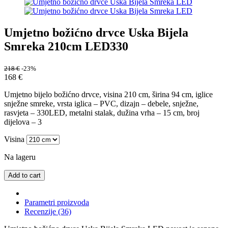
Umjetno božićno drvce Uska Bijela
Smreka 210cm LED330
218
€
-23%
168
€
Umjetno bijelo božićno drvce, visina 210 cm, širina 94 cm, iglice
snježne smreke, vrsta iglica – PVC, dizajn – debele, snježne,
rasvjeta – 330LED, metalni stalak, dužina vrha – 15 cm, broj
dijelova – 3
Visina
Na lageru
Add to cart
Parametri proizvoda
Recenzije (36)