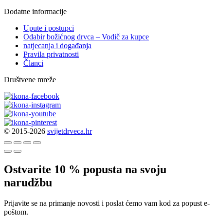
Dodatne informacije
Upute i postupci
Odabir božićnog drvca – Vodič za kupce
natjecanja i događanja
Pravila privatnosti
Članci
Društvene mreže
© 2015-2026
svijetdrveca.hr
Ostvarite 10 % popusta na svoju
narudžbu
Prijavite se na primanje novosti i poslat ćemo vam kod za popust e-
poštom.