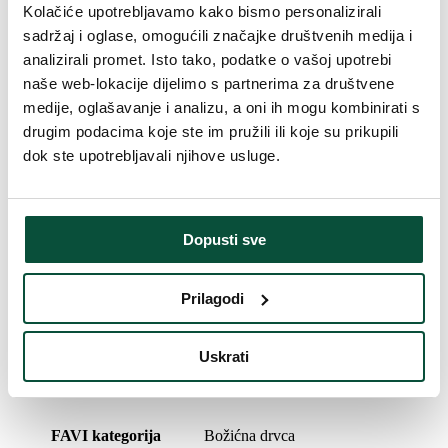
Vrsta rasklapanja
snap tree
Kolačiće upotrebljavamo kako bismo personalizirali
sadržaj i oglase, omogućili značajke društvenih medija i
Broj LED dioda
460
analizirali promet. Isto tako, podatke o vašoj upotrebi
naše web-lokacije dijelimo s partnerima za društvene
medije, oglašavanje i analizu, a oni ih mogu kombinirati s
Težina (brutto)
9,5
drugim podacima koje ste im pružili ili koje su prikupili
dok ste upotrebljavali njihove usluge.
LED boja
Toplo bijela
Težina (brutto)
11,7
Dopusti sve
Postolje (uključeno u paket)
Metalni
Prilagodi
Paket 1
115x40x36
Uskrati
Vrijeme isporuke
4 dana
FAVI kategorija
Božićna drvca