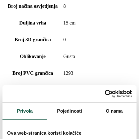
Broj načina osvjetljenja
8
Duljina vrha
15 cm
Broj 3D grančica
0
Oblikovanje
Gusto
Broj PVC grančica
1293
Vrsta iglica
sniježne PVC
Postotni udio 3D/PVC
0/100
Privola
Pojedinosti
O nama
Broj dijelova
3
Ova web-stranica koristi kolačiće