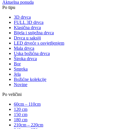
Aktuelna ponuda
Po tipu
3D drvca
FULL 3D drvca
Klasična drvca
Bijela i sniježna drvca
Drvca u saksiji
LED drveće s osvjetljenjem
Mala drvca
Uska božićna drvca
Široka drvca
Bor
Smreka
Jela
Božićne kolekcije
Novine
Po veličini
60cm – 110cm
120 cm
150 cm
180 cm
210cm – 220cm