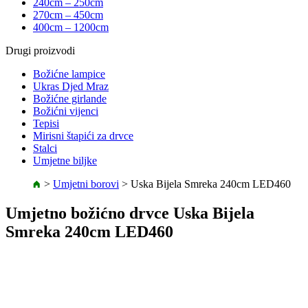
240cm – 250cm
270cm – 450cm
400cm – 1200cm
Drugi proizvodi
Božićne lampice
Ukras Djed Mraz
Božićne girlande
Božićni vijenci
Tepisi
Mirisni štapići za drvce
Stalci
Umjetne biljke
>
Umjetni borovi
>
Uska Bijela Smreka 240cm LED460
Umjetno božićno drvce Uska Bijela
Smreka 240cm LED460