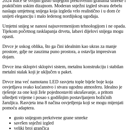
2024 ističe se svojim gusto snijegom prekrivenim granama smreke i
praktičnim uskim dizajnom. Moderan snježni izgled stvara debelu
naslagu umjetnog snijega koja izgleda vrlo realistično i u dom će
unijeti eleganciju i malo ledenog nordijskog ugođaja.
Umjetni snijeg se nanosi najsuvremenijom tehnologijom i ne opada.
Tijekom početnog rasklapanja drveta, labavi dijelovi snijega mogu
opasti.
Drvce je uskog oblika, što ga čini idealnim kao ukras za manje
prostore, gdje ne zauzima puno prostora, a ostavlja impresivan
dojam.
Drvce ima sklopivi sklopivi sistem, metalnu konstrukciju i stabilan
metalni stalak koji je uključen u paket.
Drvce ima već namotanu LED rasvjetu tople bijele boje koja
osvjetljava svako kućanstvo i stvara ugodnu atmosferu. Idealno je
rješenje za one koji žele pojednostaviti ukrašavanje, a pritom
uštedjeti vrijeme i posao s godišnjim postavljanjem božićnih
žaruljica. Rasvjeta ima 8 načina osvjetljenja koji se mogu mijenjati
pomoću adaptera.
gusto snijegom prekrivene grane smreke
savršen snježni izgled
veliki broj grančica