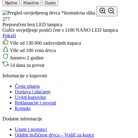
Nježno
Klasično
Gusto
*ilustrativna slika
277
Preporučeni broj LED lampica
Gušće osvjetljenje postići ćete s 1100 NANO LED lampica
Prikaži
Više od 130.000 zadovoljnih kupaca
Više od 100 vrsta drvca
Jamstvo 2 godine
14 dana za povrat
Informacije o kupovini
Česta pitanja
Dostava i plaćanje
Uvjeti kupovine
Reklamacije i povrati
Kontakt
Dodatne informacije
Upute i postupci
Odabir božićnog drvca – Vodič za kupce