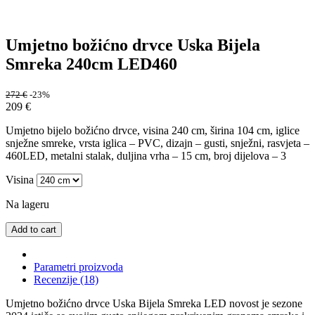
Umjetno božićno drvce Uska Bijela
Smreka 240cm LED460
272
€
-23%
209
€
Umjetno bijelo božićno drvce, visina 240 cm, širina 104 cm, iglice
snježne smreke, vrsta iglica – PVC, dizajn – gusti, snježni, rasvjeta –
460LED, metalni stalak, duljina vrha – 15 cm, broj dijelova – 3
Visina
Na lageru
Add to cart
Parametri proizvoda
Recenzije (18)
Umjetno božićno drvce Uska Bijela Smreka LED novost je sezone