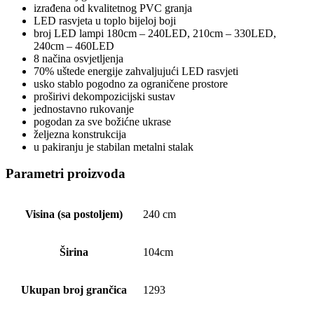
izrađena od kvalitetnog PVC granja
LED rasvjeta u toplo bijeloj boji
broj LED lampi 180cm – 240LED, 210cm – 330LED,
240cm – 460LED
8 načina osvjetljenja
70% uštede energije zahvaljujući LED rasvjeti
usko stablo pogodno za ograničene prostore
proširivi dekompozicijski sustav
jednostavno rukovanje
pogodan za sve božićne ukrase
željezna konstrukcija
u pakiranju je stabilan metalni stalak
Parametri proizvoda
Visina (sa postoljem)
240 cm
Širina
104cm
Ukupan broj grančica
1293