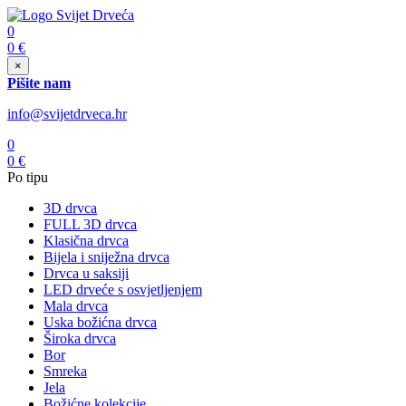
0
0
€
×
Pišite nam
info@svijetdrveca.hr
0
0
€
Po tipu
3D drvca
FULL 3D drvca
Klasična drvca
Bijela i sniježna drvca
Drvca u saksiji
LED drveće s osvjetljenjem
Mala drvca
Uska božićna drvca
Široka drvca
Bor
Smreka
Jela
Božićne kolekcije