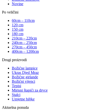
Novine
Po veličini
60cm – 110cm
120 cm
150 cm
180 cm
210cm – 220cm
240cm – 250cm
270cm – 450cm
400cm – 1200cm
Drugi proizvodi
Božićne lampice
Ukras Djed Mraz
Božićne girlande
Božićni vijenci
Tepisi
Mirisni štapići za drvce
Stalci
Umjetne biljke
Aktuelna ponuda