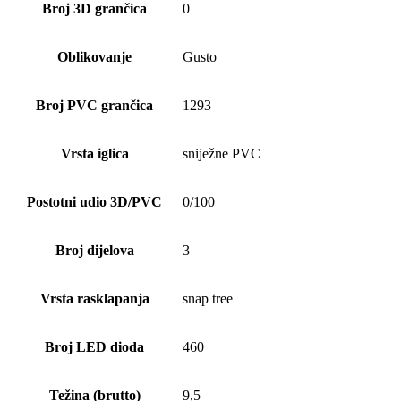
Broj 3D grančica
0
Oblikovanje
Gusto
Broj PVC grančica
1293
Vrsta iglica
sniježne PVC
Postotni udio 3D/PVC
0/100
Broj dijelova
3
Vrsta rasklapanja
snap tree
Broj LED dioda
460
Težina (brutto)
9,5