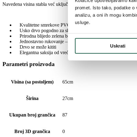
Kolačiće upotrebljavamo kako 
Navedena visina stabla već uključuje i saksiju !!!
promet. Isto tako, podatke o 
analizu, a oni ih mogu kombini
usluge.
Kvalitetne smrekove PVC grančice
Usko drvo pogodno za skučene prostore
Prirodna blijedo zelena boja drveta
Jednostavno rukovanje – lako ga možete sklopiti i vratiti u ku
Uskrati
Drvo se može kititi
Elegantna saksija od vreća
Parametri proizvoda
Visina (sa postoljem)
65cm
Širina
27cm
Ukupan broj grančica
87
Broj 3D grančica
0