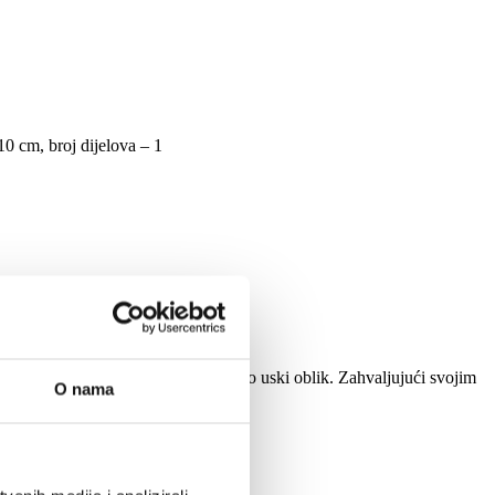
10 cm, broj dijelova – 1
itetne, blijedozelene PVC igle i vrlo uski oblik. Zahvaljujući svojim
O nama
 i vratiti u kutiju.