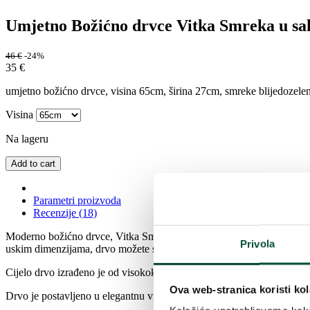
Umjetno Božićno drvce Vitka Smreka u sa
46
€
-24%
35
€
umjetno božićno drvce, visina 65cm, širina 27cm, smreke blijedozelene 
Visina
Na lageru
Add to cart
Parametri proizvoda
Recenzije (18)
Moderno božićno drvce, Vitka Smreka u saksiji, uklapa se u svaku prost
Privola
uskim dimenzijama, drvo možete smjestiti bilo gdje.
Cijelo drvo izrađeno je od visokokvalitetnih materijala. Cijelo drvo sas
Ova web-stranica koristi kol
Drvo je postavljeno u elegantnu vrećicu.