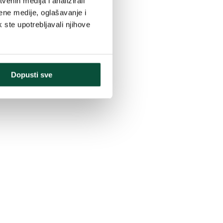
enih medija i analizirali
ene medije, oglašavanje i
k ste upotrebljavali njihove
Dopusti sve