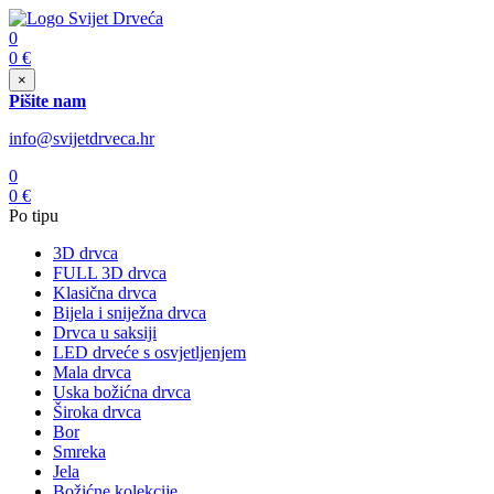
0
0
€
×
Pišite nam
info@svijetdrveca.hr
0
0
€
Po tipu
3D drvca
FULL 3D drvca
Klasična drvca
Bijela i sniježna drvca
Drvca u saksiji
LED drveće s osvjetljenjem
Mala drvca
Uska božićna drvca
Široka drvca
Bor
Smreka
Jela
Božićne kolekcije