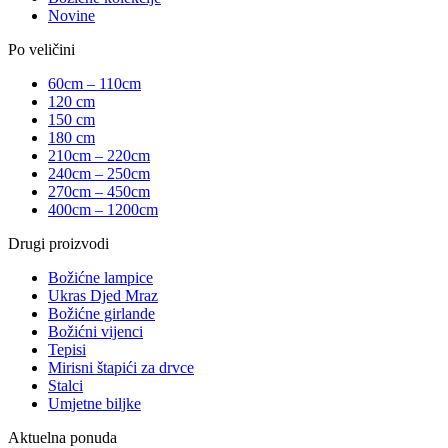
Novine
Po veličini
60cm – 110cm
120 cm
150 cm
180 cm
210cm – 220cm
240cm – 250cm
270cm – 450cm
400cm – 1200cm
Drugi proizvodi
Božićne lampice
Ukras Djed Mraz
Božićne girlande
Božićni vijenci
Tepisi
Mirisni štapići za drvce
Stalci
Umjetne biljke
Aktuelna ponuda