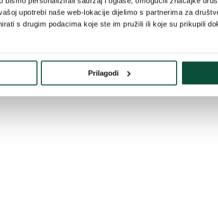
bismo personalizirali sadržaj i oglase, omogućili značajke društv
vašoj upotrebi naše web-lokacije dijelimo s partnerima za društv
rati s drugim podacima koje ste im pružili ili koje su prikupili do
tiju
Prilagodi