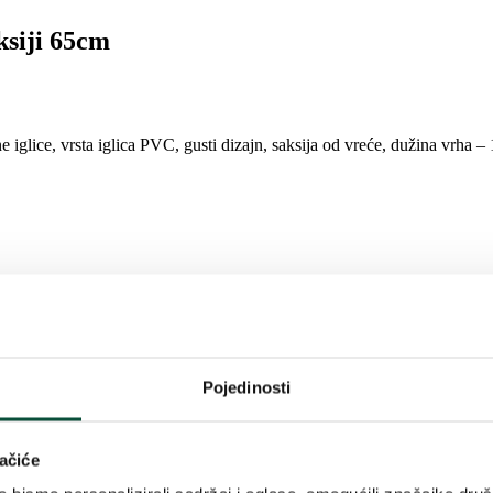
ksiji 65cm
iglice, vrsta iglica PVC, gusti dizajn, saksija od vreće, dužina vrha – 
oriju u kojoj želite dočarati božićni ugođaj. Karakteriziraju visokokval
Pojedinosti
toji se od samo jednog dijela, zahvaljujući kojem ga možete lako rastaviti
ačiće