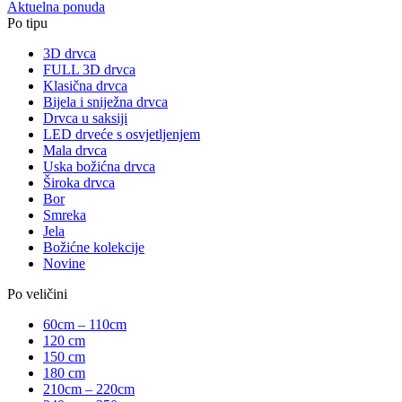
Aktuelna ponuda
Po tipu
3D drvca
FULL 3D drvca
Klasična drvca
Bijela i sniježna drvca
Drvca u saksiji
LED drveće s osvjetljenjem
Mala drvca
Uska božićna drvca
Široka drvca
Bor
Smreka
Jela
Božićne kolekcije
Novine
Po veličini
60cm – 110cm
120 cm
150 cm
180 cm
210cm – 220cm