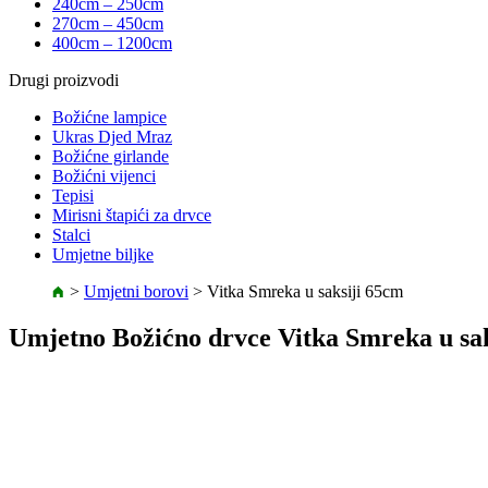
240cm – 250cm
270cm – 450cm
400cm – 1200cm
Drugi proizvodi
Božićne lampice
Ukras Djed Mraz
Božićne girlande
Božićni vijenci
Tepisi
Mirisni štapići za drvce
Stalci
Umjetne biljke
>
Umjetni borovi
>
Vitka Smreka u saksiji 65cm
Umjetno Božićno drvce Vitka Smreka u sa