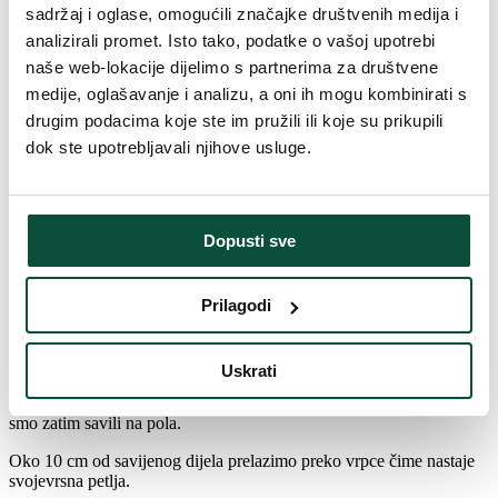
sadržaj i oglase, omogućili značajke društvenih medija i
Da bismo započeli izradu božićne mašne za bor, odrezali smo dugu
analizirali promet. Isto tako, podatke o vašoj upotrebi
traku deblje vrpce. Zatim od njega počnemo stvarati suzice koje
naše web-lokacije dijelimo s partnerima za društvene
svaki put uhvatimo prstima u sredini. Počinjemo ih izrađivati ​od
medije, oglašavanje i analizu, a oni ih mogu kombinirati s
otprilike 3/4 vrpce, ostavljajući kraj slobodnim. Možemo napraviti
mnogo suza kako bi mašna bila što masivnija.
drugim podacima koje ste im pružili ili koje su prikupili
dok ste upotrebljavali njihove usluge.
Na kraju središte mašne koju stalno pritiskamo prstima zavežemo
čvrstim koncem ili komadićem iste vrpce i pustimo da kraj vrpce visi
iste dužine koju smo ostavili na početku.
Ako je ova mašna napravljena od debele vrpce, posebno će lijepo
Dopusti sve
izgledati na vrhu jelke.
Prilagodi
Trostruka mašna za božićno drvce
Uskrati
Kao i u prethodnom tutorijalu, odrezali smo duži komad vrpce, koji
smo zatim savili na pola.
Oko 10 cm od savijenog dijela prelazimo preko vrpce čime nastaje
svojevrsna petlja.