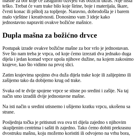
mašne za bor koje će zasigurno oživjeti vaš božićni ukras. Nije ništa
teško. Trebat će vam trake bilo koje širine, boje i materijala, škare,
čvrsti konac ili pištolj za topljenje. Naravno, dobrodošla je i barem
malo vještine i kreativnosti. Donosimo vam 3 ideje kako
jednostavno napraviti ovakve božićne mašnice.
Dupla mašna za božićno drvce
Postupak izrade ovakve božićne mašne za bor vrlo je jednostavan.
Sve što nam treba je vrpca, od koje ćemo izrezati dva jednako duga
dijela i jedan komad vrpce upola njihove dužine, na kojem zakosimo
krajeve, kao što vidimo na prvoj slici.
Zatim krajevima spojimo dva duža dijela trake koje ili zalijepimo ili
zašijemo tako da dobijemo krug od trake.
Svaka od te dvije spojene vrpce se stisne po sredini i zašije. Na taj
način smo izradili dvije jednostavne mašne.
Na isti način u sredini utisnemo i ušijemo kratku vrpcu, ukošenu sa
strane.
Posljednja točka je pritisnuti sva ova tri dijela zajedno s njihovim
skupljenim centrima i sašiti ih zajedno. Tako ćemo dobiti prekrasnu
dvostruku mašnu, koju možemo koristiti ili odvojeno na vrhu bora,