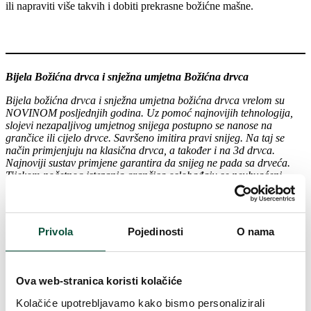
ili napraviti više takvih i dobiti prekrasne božićne mašne.
Bijela Božićna drvca i snježna umjetna Božićna drvca
Bijela božićna drvca i snježna umjetna božićna drvca vrelom su
NOVINOM posljednjih godina. Uz pomoć najnovijih tehnologija,
slojevi nezapaljivog umjetnog snijega postupno se nanose na
grančice ili cijelo drvce. Savršeno imitira pravi snijeg. Na taj se
način primjenjuju na klasična drvca, a također i na 3d drvca.
Najnoviji sustav primjene garantira da snijeg ne pada sa drveća.
Tijekom početnog istezanja grančica oslobađaju se neuhvaćeni
dijelovi snijega. Zahvaljujući našim drvcima stvorit ćete neopisivu
atmosferu snježnog Božića u svom domu.
Privola
Pojedinosti
O nama
Ponuda bijelih i snježnih drvaca
Ova web-stranica koristi kolačiće
Sakupljena mašna za božićno drvce
Kolačiće upotrebljavamo kako bismo personalizirali