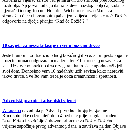
Adventski vijenac za stol već je sastavni dio simbola predbožićnog
razdoblja. Njegova tradicija datira iz devetnaestog stoljeća, kada je
njemački teolog Johann Heinrich Wichern osnovao školu za
siromašnu djecu i postupnim paljenjem svijeća u vijenac uoči Božića
odgovorio na dječje pitanje: “Kad će Božić ? “
10 savjeta za nesvakidašnje drveno božićno drvce
Jeste li umorni od tradicionalnog božićnog drvca, ali umjesto toga ne
možete pronaći odgovarajuću alternativu? Imamo sjajan savjet za
vas. Uz drveno božićno drvce zagarantirano ćete ugodno oživjeti
svoj dom. Donosimo vam 10 nadahnjujućih savjeta kako napraviti
takvo drvce. Sve što vam treba je doza kreativnosti i spretnosti.
Adventski praznici i adventski vijenci
Wikipedia
navodi da je Advent prvi dio liturgijske godine
Rimokatoličke crkve, definiran 4 nedjelje prije blagdana rođenja
Isusa Krista i razdoblje duhovne pripreme za Božić. Božićno
vrijeme započinje prvog adventnog dana, a završava na dan Objave