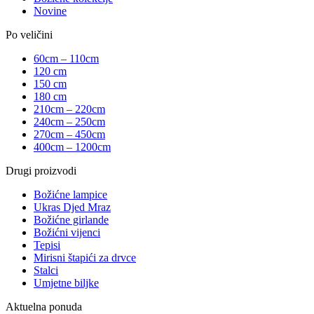
Novine
Po veličini
60cm – 110cm
120 cm
150 cm
180 cm
210cm – 220cm
240cm – 250cm
270cm – 450cm
400cm – 1200cm
Drugi proizvodi
Božićne lampice
Ukras Djed Mraz
Božićne girlande
Božićni vijenci
Tepisi
Mirisni štapići za drvce
Stalci
Umjetne biljke
Aktuelna ponuda