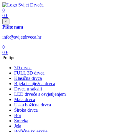
0
0
€
×
Pišite nam
info@svijetdrveca.hr
0
0
€
Po tipu
3D drvca
FULL 3D drvca
Klasična drvca
Bijela i sniježna drvca
Drvca u saksiji
LED drveće s osvjetljenjem
Mala drvca
Uska božićna drvca
Široka drvca
Bor
Smreka
Jela
Božićne kolekcije