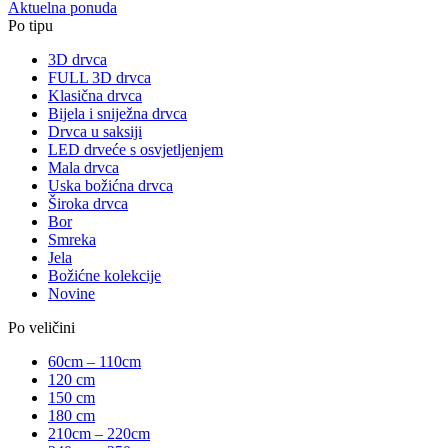
Aktuelna ponuda
Po tipu
3D drvca
FULL 3D drvca
Klasična drvca
Bijela i sniježna drvca
Drvca u saksiji
LED drveće s osvjetljenjem
Mala drvca
Uska božićna drvca
Široka drvca
Bor
Smreka
Jela
Božićne kolekcije
Novine
Po veličini
60cm – 110cm
120 cm
150 cm
180 cm
210cm – 220cm