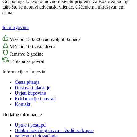
Gospodnje. U svakodnevnom životu priprema za Božić započinje
tako što se napravi adventski vijenac, čišćenjem i ukrašavanjem
stana.
Idi u trgovinu
Više od 130.000 zadovoljnih kupaca
Više od 100 vrsta drvca
Jamstvo 2 godine
14 dana za povrat
Informacije o kupovini
Česta pitanja
Dostava i plaćanje
Uvjeti kupovine
Reklamacije i povrati
Kontakt
Dodatne informacije
Upute i postupci
Odabir božićnog drvca – Vodič za kupce
natjecanja i događanja