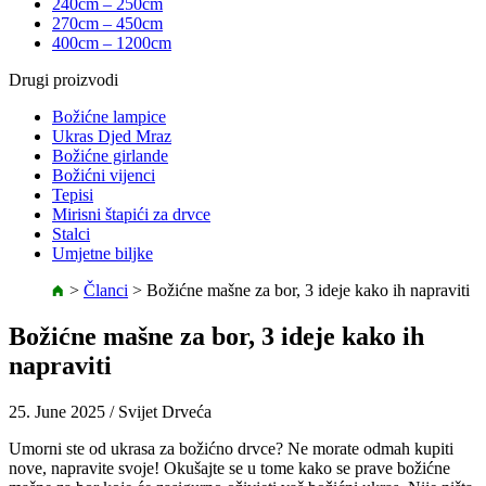
240cm – 250cm
270cm – 450cm
400cm – 1200cm
Drugi proizvodi
Božićne lampice
Ukras Djed Mraz
Božićne girlande
Božićni vijenci
Tepisi
Mirisni štapići za drvce
Stalci
Umjetne biljke
>
Članci
>
Božićne mašne za bor, 3 ideje kako ih napraviti
Božićne mašne za bor, 3 ideje kako ih
napraviti
25. June 2025
/ Svijet Drveća
Umorni ste od ukrasa za božićno drvce? Ne morate odmah kupiti
nove, napravite svoje! Okušajte se u tome kako se prave božićne