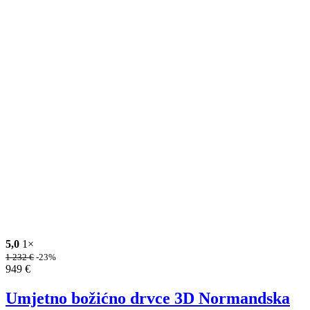
5,0
1×
1 232
€
-23%
949
€
Umjetno božićno drvce 3D Normandska