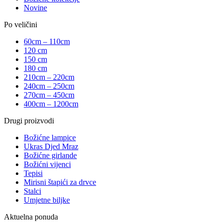
Novine
Po veličini
60cm – 110cm
120 cm
150 cm
180 cm
210cm – 220cm
240cm – 250cm
270cm – 450cm
400cm – 1200cm
Drugi proizvodi
Božićne lampice
Ukras Djed Mraz
Božićne girlande
Božićni vijenci
Tepisi
Mirisni štapići za drvce
Stalci
Umjetne biljke
Aktuelna ponuda