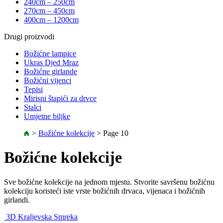
240cm – 250cm
270cm – 450cm
400cm – 1200cm
Drugi proizvodi
Božićne lampice
Ukras Djed Mraz
Božićne girlande
Božićni vijenci
Tepisi
Mirisni štapići za drvce
Stalci
Umjetne biljke
>
Božićne kolekcije
>
Page 10
Božićne kolekcije
Sve božićne kolekcije na jednom mjestu. Stvorite savršenu božićnu
kolekciju koristeći iste vrste božićnih drvaca, vijenaca i božićnih
girlandi.
3D Kraljevska Smreka