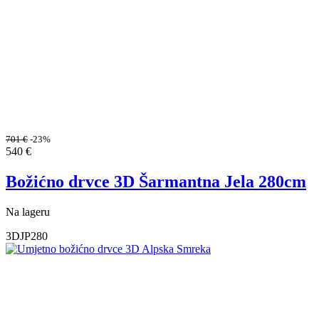
701
€
-23%
540
€
Božićno drvce 3D Šarmantna Jela 280cm
Na lageru
3DJP280