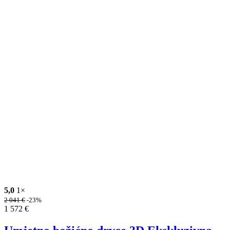
5,0
1×
2 041
€
-23%
1 572
€