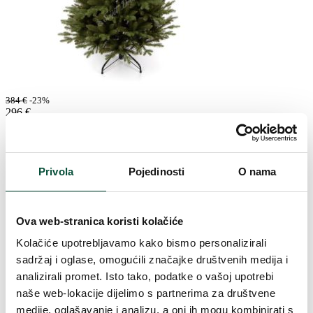
384
€
-23%
296
€
Umjetno Božićno drvce 3D Vitka Smreka
240cm
Privola
Pojedinosti
O nama
Na lageru
3DSSTIH240
Ova web-stranica koristi kolačiće
Kolačiće upotrebljavamo kako bismo personalizirali
sadržaj i oglase, omogućili značajke društvenih medija i
analizirali promet. Isto tako, podatke o vašoj upotrebi
naše web-lokacije dijelimo s partnerima za društvene
medije, oglašavanje i analizu, a oni ih mogu kombinirati s