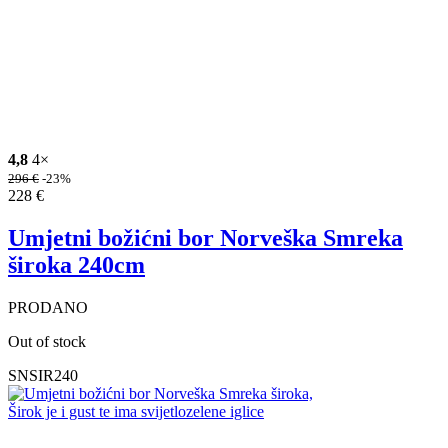
4,8
4×
296
€
-23%
228
€
Umjetni božićni bor Norveška Smreka
široka 240cm
PRODANO
Out of stock
SNSIR240