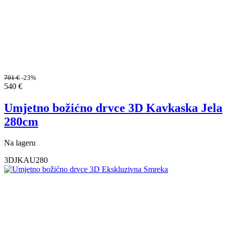
701
€
-23%
540
€
Umjetno božićno drvce 3D Kavkaska Jela
280cm
Na lageru
3DJKAU280