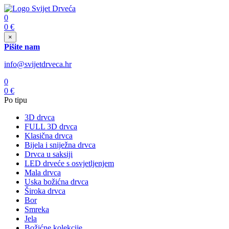
0
0
€
×
Pišite nam
info@svijetdrveca.hr
0
0
€
Po tipu
3D drvca
FULL 3D drvca
Klasična drvca
Bijela i sniježna drvca
Drvca u saksiji
LED drveće s osvjetljenjem
Mala drvca
Uska božićna drvca
Široka drvca
Bor
Smreka
Jela
Božićne kolekcije