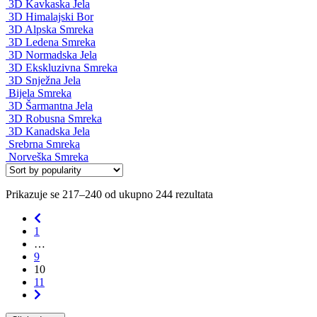
3D Kavkaska Jela
3D Himalajski Bor
3D Alpska Smreka
3D Ledena Smreka
3D Normadska Jela
3D Ekskluzivna Smreka
3D Snježna Jela
Bijela Smreka
3D Šarmantna Jela
3D Robusna Smreka
3D Kanadska Jela
Srebrna Smreka
Norveška Smreka
Prikazuje se 217–240 od ukupno 244 rezultata
1
…
9
10
11