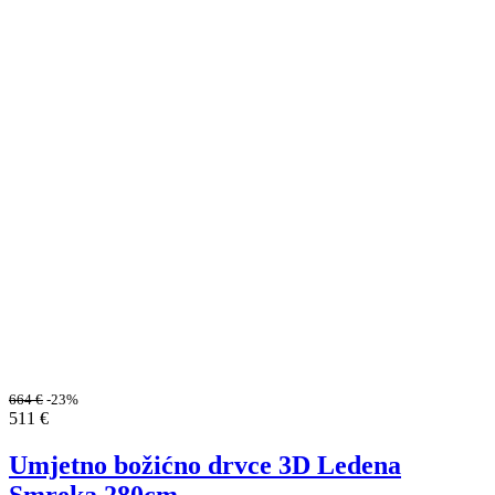
664
€
-23%
511
€
Umjetno božićno drvce 3D Ledena