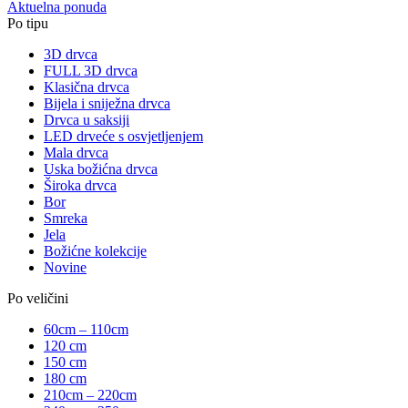
Aktuelna ponuda
Po tipu
3D drvca
FULL 3D drvca
Klasična drvca
Bijela i sniježna drvca
Drvca u saksiji
LED drveće s osvjetljenjem
Mala drvca
Uska božićna drvca
Široka drvca
Bor
Smreka
Jela
Božićne kolekcije
Novine
Po veličini
60cm – 110cm
120 cm
150 cm
180 cm
210cm – 220cm