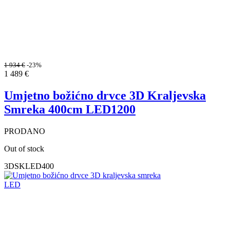
1 934
€
-23%
1 489
€
Umjetno božićno drvce 3D Kraljevska
Smreka 400cm LED1200
PRODANO
Out of stock
3DSKLED400