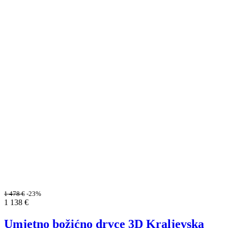
1 478
€
-23%
1 138
€
Umjetno božićno drvce 3D Kraljevska