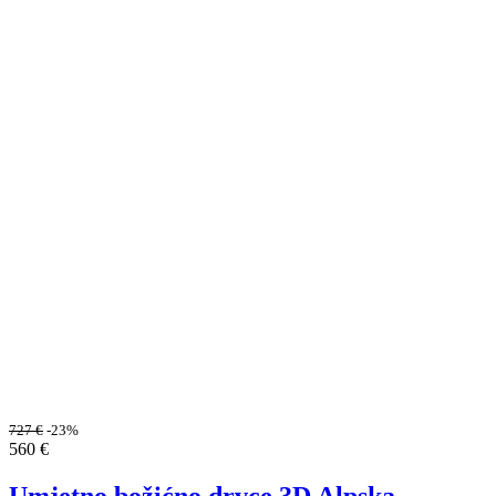
727
€
-23%
560
€
Umjetno božićno drvce 3D Alpska