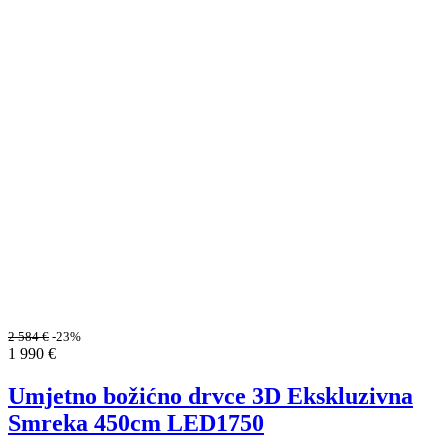
2 584
€
-23%
1 990
€
Umjetno božićno drvce 3D Ekskluzivna
Smreka 450cm LED1750