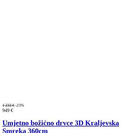
1 232
€
-23%
949
€
Umjetno božićno drvce 3D Kraljevska
Smreka 360cm