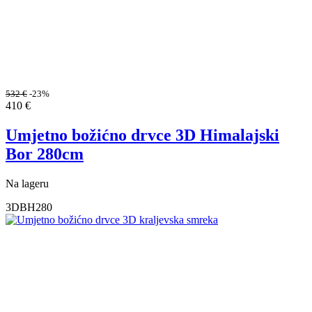
532
€
-23%
410
€
Umjetno božićno drvce 3D Himalajski
Bor 280cm
Na lageru
3DBH280