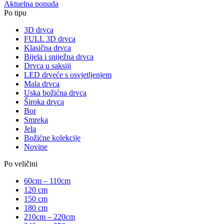
Aktuelna ponuda
Po tipu
3D drvca
FULL 3D drvca
Klasična drvca
Bijela i sniježna drvca
Drvca u saksiji
LED drveće s osvjetljenjem
Mala drvca
Uska božićna drvca
Široka drvca
Bor
Smreka
Jela
Božićne kolekcije
Novine
Po veličini
60cm – 110cm
120 cm
150 cm
180 cm
210cm – 220cm