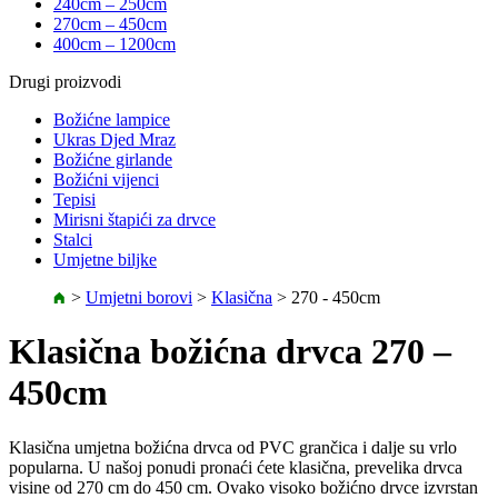
240cm – 250cm
270cm – 450cm
400cm – 1200cm
Drugi proizvodi
Božićne lampice
Ukras Djed Mraz
Božićne girlande
Božićni vijenci
Tepisi
Mirisni štapići za drvce
Stalci
Umjetne biljke
>
Umjetni borovi
>
Klasična
>
270 - 450cm
Klasična božićna drvca 270 –
450cm
Klasična umjetna božićna drvca od PVC grančica i dalje su vrlo
popularna. U našoj ponudi pronaći ćete klasična, prevelika drvca
visine od 270 cm do 450 cm. Ovako visoko božićno drvce izvrstan