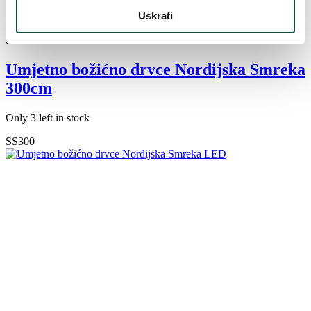
Uskrati
816
€
-23%
628
€
Umjetno božićno drvce Nordijska Smreka
300cm
Only 3 left in stock
SS300