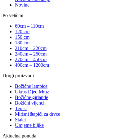
Novine
Po veličini
60cm – 110cm
120 cm
150 cm
180 cm
210cm – 220cm
240cm – 250cm
270cm – 450cm
400cm – 1200cm
Drugi proizvodi
Božićne lampice
Ukras Djed Mraz
Božićne girlande
Božićni vijenci
Tepisi
Mirisni štapići za drvce
Stalci
Umjetne biljke
Aktuelna ponuda