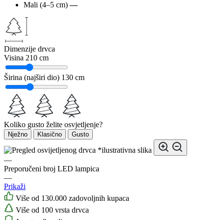
Mali (4–5 cm)
—
Dimenzije drvca
Visina
210 cm
Širina (najširi dio)
130 cm
Koliko gusto želite osvjetljenje?
Nježno
Klasično
Gusto
*ilustrativna slika
—
Preporučeni broj LED lampica
—
Prikaži
Više od 130.000 zadovoljnih kupaca
Više od 100 vrsta drvca