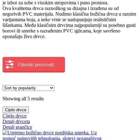
je izbor za sobe s visokim stropovima i puno prostora.
Ova kvalitetna drvca raznolikog su dizajna i izrađena su od
negorivih PVC materijala. Nudimo klasična božićna drvca u raznim
varijantama boja, a neke vrste se nadopunjuju realističnim
šišarkama. Među klasičnim drvcima najpopularniji su posebno gusti
borovi ili smreke s razrađenim PVC iglicama, koje savršeno
oponašaju živo drvce.
Filterski proizvodi
Showing all 5 results
Cijelo drvce
Cijelo drvce
Detalj drvceta
Detalj grančice