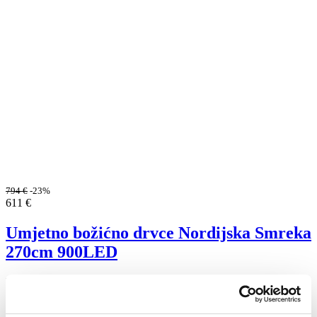
794
€
-23%
611
€
Umjetno božićno drvce Nordijska Smreka
270cm 900LED
Na lageru
SSLED270