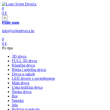
0
0
€
×
Pišite nam
info@svijetdrveca.hr
0
0
€
Po tipu
3D drvca
FULL 3D drvca
Klasična drvca
Bijela i sniježna drvca
Drvca u saksiji
LED drveće s osvjetljenjem
Mala drvca
Uska božićna drvca
Široka drvca
Bor
Smreka
Jela
Božićne kolekcije