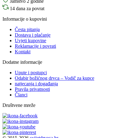
Jamstvo 2 godine
14 dana za povrat
Informacije o kupovini
Česta pitanja
Dostava i plaćanje
Uvjeti kupovine
Reklamacije i povrati
Kontakt
Dodatne informacije
Upute i postupci
Odabir božićnog drvca – Vodič za kupce
natjecanja i događanja
Pravila privatnosti
Članci
Društvene mreže
© 2015-2026
svijetdrveca.hr