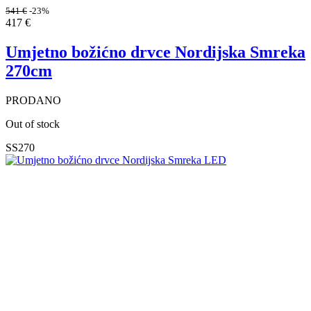
541
€
-23%
417
€
Umjetno božićno drvce Nordijska Smreka
270cm
PRODANO
Out of stock
SS270