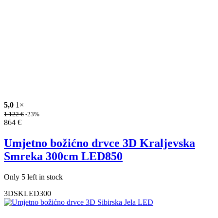
5,0
1×
1 122
€
-23%
864
€
Umjetno božićno drvce 3D Kraljevska
Smreka 300cm LED850
Only 5 left in stock
3DSKLED300