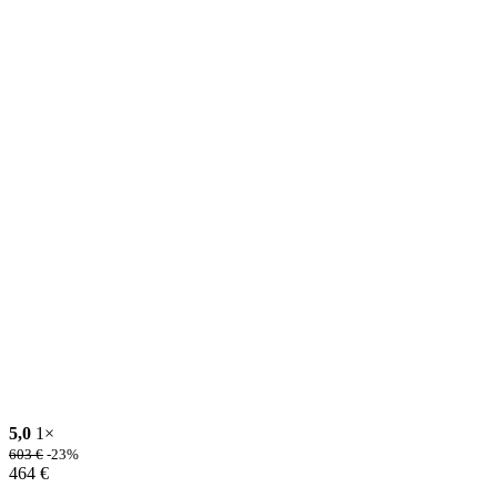
5,0
1×
603
€
-23%
464
€