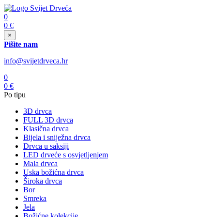
0
0
€
×
Pišite nam
info@svijetdrveca.hr
0
0
€
Po tipu
3D drvca
FULL 3D drvca
Klasična drvca
Bijela i sniježna drvca
Drvca u saksiji
LED drveće s osvjetljenjem
Mala drvca
Uska božićna drvca
Široka drvca
Bor
Smreka
Jela
Božićne kolekcije