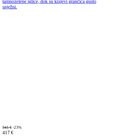
541
€
-23%
417
€