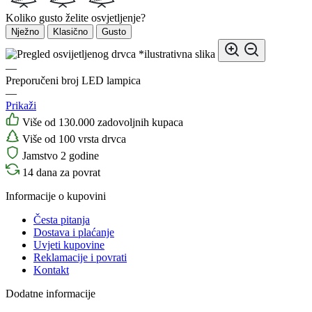
Koliko gusto želite osvjetljenje?
Nježno
Klasično
Gusto
*ilustrativna slika
—
Preporučeni broj LED lampica
—
Prikaži
Više od 130.000 zadovoljnih kupaca
Više od 100 vrsta drvca
Jamstvo 2 godine
14 dana za povrat
Informacije o kupovini
Česta pitanja
Dostava i plaćanje
Uvjeti kupovine
Reklamacije i povrati
Kontakt
Dodatne informacije