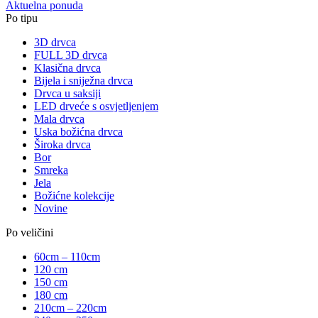
Aktuelna ponuda
Po tipu
3D drvca
FULL 3D drvca
Klasična drvca
Bijela i sniježna drvca
Drvca u saksiji
LED drveće s osvjetljenjem
Mala drvca
Uska božićna drvca
Široka drvca
Bor
Smreka
Jela
Božićne kolekcije
Novine
Po veličini
60cm – 110cm
120 cm
150 cm
180 cm
210cm – 220cm