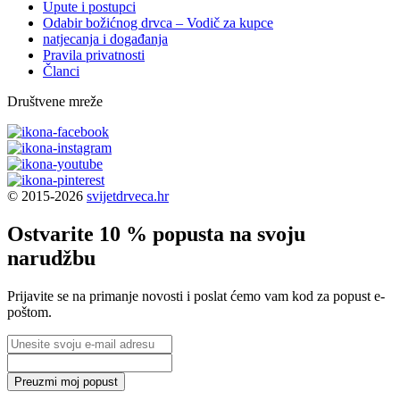
Upute i postupci
Odabir božićnog drvca – Vodič za kupce
natjecanja i događanja
Pravila privatnosti
Članci
Društvene mreže
© 2015-2026
svijetdrveca.hr
Ostvarite 10 % popusta na svoju
narudžbu
Prijavite se na primanje novosti i poslat ćemo vam kod za popust e-
poštom.
Preuzmi moj popust