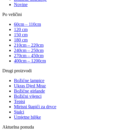
Novine
Po veličini
60cm – 110cm
120 cm
150 cm
180 cm
210cm – 220cm
240cm – 250cm
270cm – 450cm
400cm – 1200cm
Drugi proizvodi
Božićne lampice
Ukras Djed Mraz
Božićne girlande
Božićni vijenci
Tepisi
Mirisni štapići za drvce
Stalci
Umjetne biljke
Aktuelna ponuda