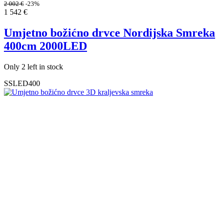
2 002
€
-23%
1 542
€
Umjetno božićno drvce Nordijska Smreka
400cm 2000LED
Only 2 left in stock
SSLED400