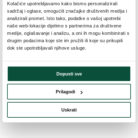
5,0
1×
Kolačiće upotrebljavamo kako bismo personalizirali
766
€
-23%
sadržaj i oglase, omogućili značajke društvenih medija i
590
€
analizirali promet. Isto tako, podatke o vašoj upotrebi
Umjetno božićno drvce 3D Sibirska Jela
naše web-lokacije dijelimo s partnerima za društvene
270cm 700LED
medije, oglašavanje i analizu, a oni ih mogu kombinirati s
drugim podacima koje ste im pružili ili koje su prikupili
Na lageru
dok ste upotrebljavali njihove usluge.
3DJSIBLED270
Dopusti sve
Prilagodi
Uskrati