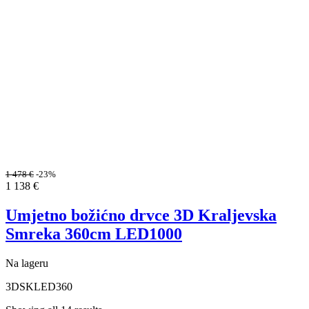
1 478
€
-23%
1 138
€
Umjetno božićno drvce 3D Kraljevska
Smreka 360cm LED1000
Na lageru
3DSKLED360