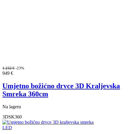
1 232
€
-23%
949
€
Umjetno božićno drvce 3D Kraljevska
Smreka 360cm
Na lageru
3DSK360