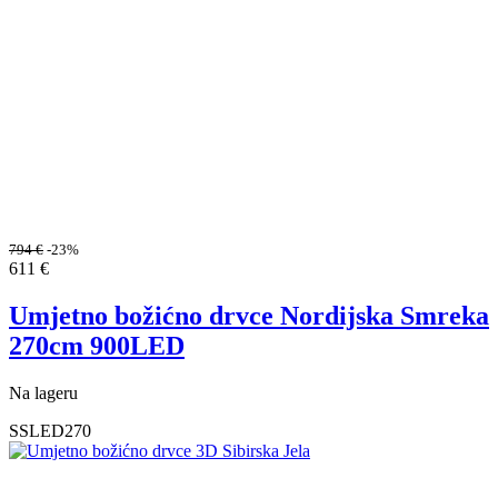
794
€
-23%
611
€
Umjetno božićno drvce Nordijska Smreka
270cm 900LED
Na lageru
SSLED270