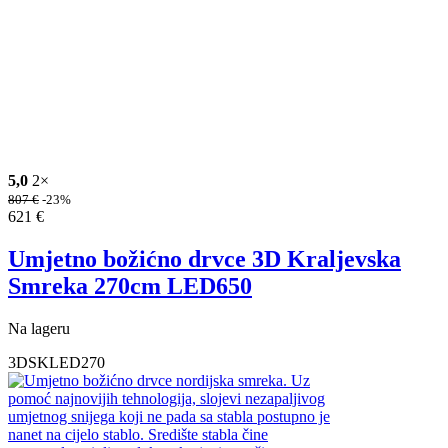
5,0
2×
807
€
-23%
621
€
Umjetno božićno drvce 3D Kraljevska
Smreka 270cm LED650
Na lageru
3DSKLED270