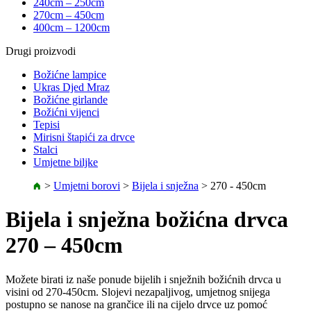
240cm – 250cm
270cm – 450cm
400cm – 1200cm
Drugi proizvodi
Božićne lampice
Ukras Djed Mraz
Božićne girlande
Božićni vijenci
Tepisi
Mirisni štapići za drvce
Stalci
Umjetne biljke
>
Umjetni borovi
>
Bijela i snježna
>
270 - 450cm
Bijela i snježna božićna drvca
270 – 450cm
Možete birati iz naše ponude bijelih i snježnih božićnih drvca u
visini od 270-450cm. Slojevi nezapaljivog, umjetnog snijega
postupno se nanose na grančice ili na cijelo drvce uz pomoć