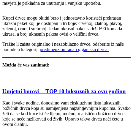
rasvjeta je prikladna za unutarnju i vanjsku upotrebu.
Kupci drvce mogu okititi brzo i jednostavno koristeći prekrasan
ukrasni paket koji je dostupan u tri boje: crvenoj, zlatnoj, plavoj,
zelenoj, crnoj i srebrnoj. Jedan ukrasni paket sadrži 690 komada
ukrasa, a broj ukrasnih paketa ovisi o veličini drvca.
Tražite li zaista originalno i nezaobilazno drvce, odaberite iz naše
ponude u kategoriji
predimenzionirana i gigantska drvca.
Možda će vas zanimati:
Umjetni borovi – TOP 10 luksuznih za ovu godinu
Kao i svake godine, donosimo vam ekskluzivnu listu luksuznih
božićnih drvca koja su namijenjena najzahtjevnijim kupcima. Svatko
želi da se kod kuće ističe lijepo, moćno, realistično božićno drvce
koje se neće razlikovati od živih. Upravo takva drvca naći ćete u
ovom članku.