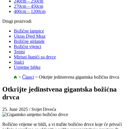
240cm – 250cm
270cm – 450cm
400cm – 1200cm
Drugi proizvodi
Božićne lampice
Ukras Djed Mraz
Božićne girlande
Božićni vijenci
Tepisi
Mirisni štapići za drvce
Stalci
Umjetne biljke
>
Članci
>
Otkrijte jedinstvena gigantska božićna drvca
Otkrijte jedinstvena gigantska božićna
drvca
25. June 2025
/ Svijet Drveća
Božićno vrijeme se bliži, a vi tražite božićno drvce koje će privući