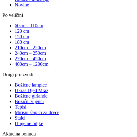
Novine
Po veličini
60cm – 110cm
120 cm
150 cm
180 cm
210cm – 220cm
240cm – 250cm
270cm – 450cm
400cm – 1200cm
Drugi proizvodi
Božićne lampice
Ukras Djed Mraz
Božićne girlande
Božićni vijenci
Tepisi
Mirisni štapići za drvce
Stalci
Umjetne biljke
Aktuelna ponuda