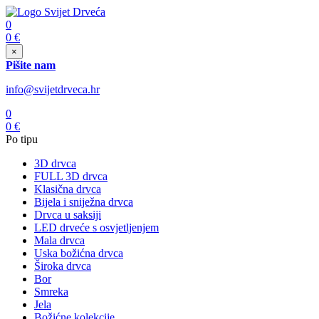
0
0
€
×
Pišite nam
info@svijetdrveca.hr
0
0
€
Po tipu
3D drvca
FULL 3D drvca
Klasična drvca
Bijela i sniježna drvca
Drvca u saksiji
LED drveće s osvjetljenjem
Mala drvca
Uska božićna drvca
Široka drvca
Bor
Smreka
Jela
Božićne kolekcije