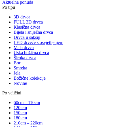
Aktuelna ponuda
Po tipu
3D drvca
FULL 3D drvca
Klasična drvca
Bijela i sniježna drvca
Drvca u saksiji
LED drveće s osvjetljenjem
Mala drvca
Uska božićna drvca
Široka drvca
Bor
Smreka
Jela
Božićne kolekcije
Novine
Po veličini
60cm – 110cm
120 cm
150 cm
180 cm
210cm – 220cm