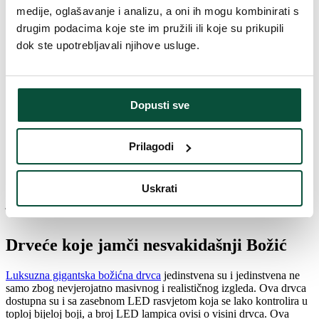
razrađenom strukturom grana i kukastom strukturom koja osigurava
medije, oglašavanje i analizu, a oni ih mogu kombinirati s
čvrstoću grana.
drugim podacima koje ste im pružili ili koje su prikupili
dok ste upotrebljavali njihove usluge.
Praktično drvce za svakoga
Visine gigantskog drveta u rasponu od 400 do 1200 cm daju
kupcima mogućnost odabira koji odgovara veličini prostora. Unatoč
Dopusti sve
svojoj visini, stabla su otporna na snagu vjetra. Gigantska božićna
drvca Imaju čvrst metalni okvir zahvaljujući kojem se umjetno
božićno drvce lako sastavlja i podesi po visini. Kupci će svakako
Prilagodi
cijeniti to što pakiranje prevelikog umjetnog drvca u čvrstoj kutiji za
pohranu uključuje komplet za montažu s vijcima, tako da nema
potrebe za traženjem prikladnog alata. Uključena je i girlanda od
Uskrati
540 cm koji je odličan za pokrivanje prostora između poda i okvira
jelke.
Drveće koje jamči nesvakidašnji Božić
Luksuzna gigantska božićna drvca
jedinstvena su i jedinstvena ne
samo zbog nevjerojatno masivnog i realističnog izgleda. Ova drvca
dostupna su i sa zasebnom LED rasvjetom koja se lako kontrolira u
toploj bijeloj boji, a broj LED lampica ovisi o visini drvca. Ova