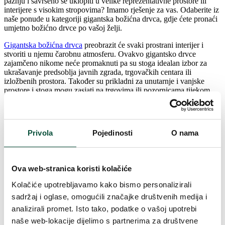
pažnju i savršeno se uklopiti u velike reprezentativne prostore ili
interijere s visokim stropovima? Imamo rješenje za vas. Odaberite iz
naše ponude u kategoriji gigantska božićna drvca, gdje ćete pronaći
umjetno božićno drvce po vašoj želji.
Gigantska božićna drvca
preobrazit će svaki prostrani interijer i
stvoriti u njemu čarobnu atmosferu. Ovakvo gigantsko drvce
zajamčeno nikome neće promaknuti pa su stoga idealan izbor za
ukrašavanje predsoblja javnih zgrada, trgovačkih centara ili
izložbenih prostora. Također su prikladni za unutarnje i vanjske
prostore i stoga mogu zasjati na trgovima ili pozornicama tijekom
božićnih sajmova ili čak u crkvama.
Kako izgleda gigantsko umjetno božićno
drvce?
Privola
Pojedinosti
O nama
Ovdje ih možete pronaći u raznim vrstama i izvedbama, pri čemu
naravno ne mogu nedostajati popularna
3D Ekskluzivna Smreka
i
Ova web-stranica koristi kolačiće
snježno drvo
3D Kraljevska Smreka
. Zahvaljujući velikom broju 3D
grana dopunjenih PVC iglicama od kojih je drvce izrađeno, možete
Kolačiće upotrebljavamo kako bismo personalizirali
očekivati ​​zaista gust i realan izgled. Ova ekskluzivna 3D iglica
sadržaj i oglase, omogućili značajke društvenih medija i
izrađena je najnovijom tehnologijom od odljevaka pravih iglica i
analizirali promet. Isto tako, podatke o vašoj upotrebi
tako savršeno oponaša živo drvo u prirodi. Osim toga, izrađen je od
sporo gorećih materijala. Drvo impresionira svojim izgledom,
naše web-lokacije dijelimo s partnerima za društvene