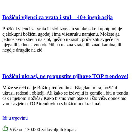
Božićni vijenci za vrata i stol – 40+ inspiracija
Božićni vijenci za vrata ili stol izvrstan su ukras koji upotpunjuje
cjelokupni božićni ugođaj i ima višestruku namjenu. Možete ga
jednostavno staviti na stol, nježno ukrasiti, pričvrstiti svijeće na
njega ili jednostavno okačiti na ulazna vrata, ili iznad kamina, ili
negdje drugdje na zid.
Božićni ukrasi, ne propustite njihove TOP trendove!
Može se reći da je Božić pred vratima. Blagdani mira, božićni
ukrasi, radosti i obitelji. Ali kako se izdvojiti iz gomile i biti u trendu
čak i tijekom Božića? Kako bismo vam olakšali što više, donosimo
vam savjete o TOP trendovima s božićnim ukrasima!
Idi u trgovinu
Više od 130.000 zadovoljnih kupaca